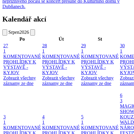
nepříznivého počasí se koncert přesune do Kulturního domu v
Dubňanech.
Kalendář akcí
Srpen
2026
Po
Út
St
27
28
29
30
1
1
1
1
KOMENTOVANÉ
KOMENTOVANÉ
KOMENTOVANÉ
KOME
PROHLÍDKY K
PROHLÍDKY K
PROHLÍDKY K
PROH
VÝSTAVĚ -
VÝSTAVĚ -
VÝSTAVĚ -
VÝSTA
KYJOV
KYJOV
KYJOV
KYJO
Zobrazit všechny
Zobrazit všechny
Zobrazit všechny
Zobraz
záznamy ze dne
záznamy ze dne
záznamy ze dne
záznam
6
3
MAGI
SHOW
3
4
5
KOUZ
1
1
1
WALD
KOMENTOVANÉ
KOMENTOVANÉ
KOMENTOVANÉ
NÁRO
PROHLÍDKY K
PROHLÍDKY K
PROHLÍDKY K
FESTI