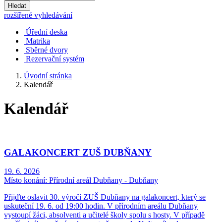
Hledat
rozšířené vyhledávání
Úřední deska
Matrika
Sběrné dvory
Rezervační systém
Úvodní stránka
Kalendář
Kalendář
GALAKONCERT ZUŠ DUBŇANY
19. 6. 2026
Místo konání:
Přírodní areál Dubňany - Dubňany
Přijďte oslavit 30. výročí ZUŠ Dubňany na galakoncert, který se
uskuteční 19. 6. od 19:00 hodin. V přírodním areálu Dubňany
vystoupí žáci, absolventi a učitelé školy spolu s hosty. V případě