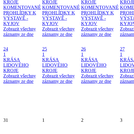
KROJE
KROJE
KROJE
KROJ
KOMENTOVANÉ
KOMENTOVANÉ
KOMENTOVANÉ
KOME
PROHLÍDKY K
PROHLÍDKY K
PROHLÍDKY K
PROH
VÝSTAVĚ -
VÝSTAVĚ -
VÝSTAVĚ -
VÝSTA
KYJOV
KYJOV
KYJOV
KYJO
Zobrazit všechny
Zobrazit všechny
Zobrazit všechny
Zobraz
záznamy ze dne
záznamy ze dne
záznamy ze dne
záznam
24
25
26
27
1
1
1
1
KRÁSA
KRÁSA
KRÁSA
KRÁS
LIDOVÉHO
LIDOVÉHO
LIDOVÉHO
LIDO
KROJE
KROJE
KROJE
KROJ
Zobrazit všechny
Zobrazit všechny
Zobrazit všechny
Zobraz
záznamy ze dne
záznamy ze dne
záznamy ze dne
záznam
31
1
2
3