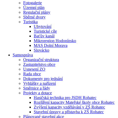
Fotogalerie
Územní plán
Regulační plány
Sběrné dvory
Turistika
Ubytování
Turistické cíle
Baťův kanál
Mikroregion Hodonínsko
MAS Dolní Morava
Slovácko
Samospráva
Organizační struktura
Zastupitelstvo obce
Usnesení ZO
Rada obce
Dokumenty pro jednání
Vyhlášky a nařízení
Směrnice a řády
Projekty a dotace
Hasičská technika pro JSDH Rohatec
Rozšíření kapacity Mateřské školy obce Rohatec
Zvýšení kapacity vzdělávání v ZŠ Rohatec
Stavební úpravy a přístavba k ZŠ Rohatec
Plánované stavební akce