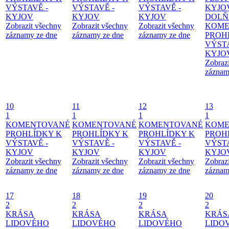
VÝSTAVĚ -
VÝSTAVĚ -
VÝSTAVĚ -
KYJO
KYJOV
KYJOV
KYJOV
DOLŇ
Zobrazit všechny
Zobrazit všechny
Zobrazit všechny
KOME
záznamy ze dne
záznamy ze dne
záznamy ze dne
PROH
VÝSTA
KYJO
Zobraz
záznam
10
11
12
13
1
1
1
1
KOMENTOVANÉ
KOMENTOVANÉ
KOMENTOVANÉ
KOME
PROHLÍDKY K
PROHLÍDKY K
PROHLÍDKY K
PROH
VÝSTAVĚ -
VÝSTAVĚ -
VÝSTAVĚ -
VÝSTA
KYJOV
KYJOV
KYJOV
KYJO
Zobrazit všechny
Zobrazit všechny
Zobrazit všechny
Zobraz
záznamy ze dne
záznamy ze dne
záznamy ze dne
záznam
17
18
19
20
2
2
2
2
KRÁSA
KRÁSA
KRÁSA
KRÁS
LIDOVÉHO
LIDOVÉHO
LIDOVÉHO
LIDO