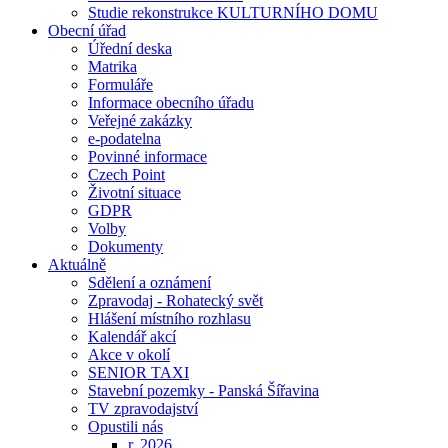
Studie rekonstrukce KULTURNÍHO DOMU
Obecní úřad
Úřední deska
Matrika
Formuláře
Informace obecního úřadu
Veřejné zakázky
e-podatelna
Povinné informace
Czech Point
Životní situace
GDPR
Volby
Dokumenty
Aktuálně
Sdělení a oznámení
Zpravodaj - Rohatecký svět
Hlášení místního rozhlasu
Kalendář akcí
Akce v okolí
SENIOR TAXI
Stavební pozemky - Panská Šířavina
TV zpravodajství
Opustili nás
r. 2026