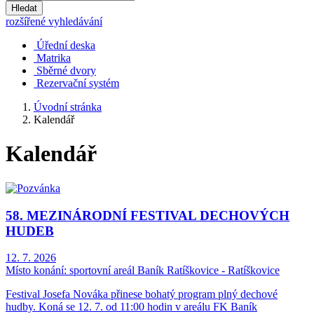
Hledat
rozšířené vyhledávání
Úřední deska
Matrika
Sběrné dvory
Rezervační systém
Úvodní stránka
Kalendář
Kalendář
58. MEZINÁRODNÍ FESTIVAL DECHOVÝCH
HUDEB
12. 7. 2026
Místo konání:
sportovní areál Baník Ratíškovice - Ratíškovice
Festival Josefa Nováka přinese bohatý program plný dechové
hudby. Koná se 12. 7. od 11:00 hodin v areálu FK Baník