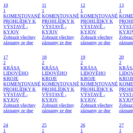
10
11
12
13
1
1
1
1
KOMENTOVANÉ
KOMENTOVANÉ
KOMENTOVANÉ
KOME
PROHLÍDKY K
PROHLÍDKY K
PROHLÍDKY K
PROH
VÝSTAVĚ -
VÝSTAVĚ -
VÝSTAVĚ -
VÝSTA
KYJOV
KYJOV
KYJOV
KYJO
Zobrazit všechny
Zobrazit všechny
Zobrazit všechny
Zobraz
záznamy ze dne
záznamy ze dne
záznamy ze dne
záznam
17
18
19
20
2
2
2
2
KRÁSA
KRÁSA
KRÁSA
KRÁS
LIDOVÉHO
LIDOVÉHO
LIDOVÉHO
LIDO
KROJE
KROJE
KROJE
KROJ
KOMENTOVANÉ
KOMENTOVANÉ
KOMENTOVANÉ
KOME
PROHLÍDKY K
PROHLÍDKY K
PROHLÍDKY K
PROH
VÝSTAVĚ -
VÝSTAVĚ -
VÝSTAVĚ -
VÝSTA
KYJOV
KYJOV
KYJOV
KYJO
Zobrazit všechny
Zobrazit všechny
Zobrazit všechny
Zobraz
záznamy ze dne
záznamy ze dne
záznamy ze dne
záznam
24
25
26
27
1
1
1
1