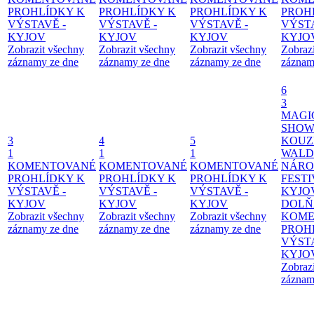
PROHLÍDKY K
PROHLÍDKY K
PROHLÍDKY K
PROH
VÝSTAVĚ -
VÝSTAVĚ -
VÝSTAVĚ -
VÝSTA
KYJOV
KYJOV
KYJOV
KYJO
Zobrazit všechny
Zobrazit všechny
Zobrazit všechny
Zobraz
záznamy ze dne
záznamy ze dne
záznamy ze dne
záznam
6
3
MAGI
SHOW
3
4
5
KOUZ
1
1
1
WALD
KOMENTOVANÉ
KOMENTOVANÉ
KOMENTOVANÉ
NÁRO
PROHLÍDKY K
PROHLÍDKY K
PROHLÍDKY K
FESTI
VÝSTAVĚ -
VÝSTAVĚ -
VÝSTAVĚ -
KYJO
KYJOV
KYJOV
KYJOV
DOLŇ
Zobrazit všechny
Zobrazit všechny
Zobrazit všechny
KOME
záznamy ze dne
záznamy ze dne
záznamy ze dne
PROH
VÝSTA
KYJO
Zobraz
záznam