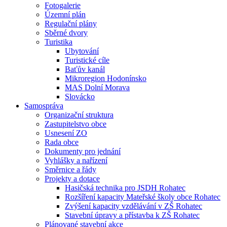
Fotogalerie
Územní plán
Regulační plány
Sběrné dvory
Turistika
Ubytování
Turistické cíle
Baťův kanál
Mikroregion Hodonínsko
MAS Dolní Morava
Slovácko
Samospráva
Organizační struktura
Zastupitelstvo obce
Usnesení ZO
Rada obce
Dokumenty pro jednání
Vyhlášky a nařízení
Směrnice a řády
Projekty a dotace
Hasičská technika pro JSDH Rohatec
Rozšíření kapacity Mateřské školy obce Rohatec
Zvýšení kapacity vzdělávání v ZŠ Rohatec
Stavební úpravy a přístavba k ZŠ Rohatec
Plánované stavební akce