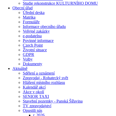
Studie rekonstrukce KULTURNÍHO DOMU
Obecní úřad
Úřední deska
Matrika
Formuláře
Informace obecního úřadu
Veřejné zakázky
e-podatelna
Povinné informace
Czech Point
Životní situace
GDPR
Volby
Dokumenty
Aktuálně
Sdělení a oznámení
Zpravodaj - Rohatecký svět
Hlášení místního rozhlasu
Kalendář akcí
Akce v okolí
SENIOR TAXI
Stavební pozemky - Panská Šířavina
TV zpravodajství
Opustili nás
r. 2026