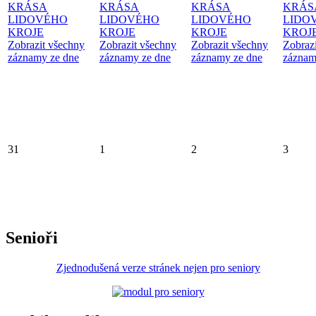
KRÁSA
KRÁSA
KRÁSA
KRÁS
LIDOVÉHO
LIDOVÉHO
LIDOVÉHO
LIDO
KROJE
KROJE
KROJE
KROJ
Zobrazit všechny
Zobrazit všechny
Zobrazit všechny
Zobraz
záznamy ze dne
záznamy ze dne
záznamy ze dne
záznam
31
1
2
3
Senioři
Zjednodušená verze stránek nejen pro seniory