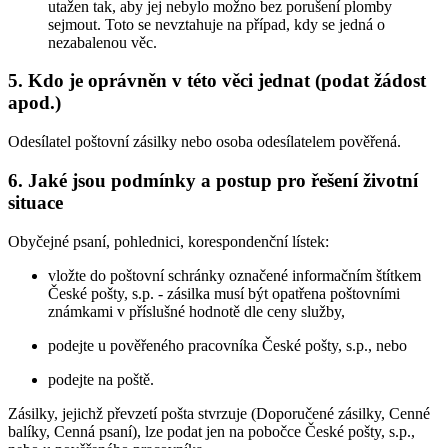
utažen tak, aby jej nebylo možno bez porušení plomby
sejmout. Toto se nevztahuje na případ, kdy se jedná o
nezabalenou věc.
5. Kdo je oprávněn v této věci jednat (podat žádost
apod.)
Odesílatel poštovní zásilky nebo osoba odesílatelem pověřená.
6. Jaké jsou podmínky a postup pro řešení životní
situace
Obyčejné psaní, pohlednici, korespondenční lístek:
vložte do poštovní schránky označené informačním štítkem
České pošty, s.p. - zásilka musí být opatřena poštovními
známkami v příslušné hodnotě dle ceny služby,
podejte u pověřeného pracovníka České pošty, s.p., nebo
podejte na poště.
Zásilky, jejichž převzetí pošta stvrzuje (Doporučené zásilky, Cenné
balíky, Cenná psaní), lze podat jen na pobočce České pošty, s.p.,