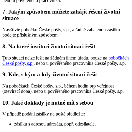
nebo u pověřeného pracovníka.
7. Jakým způsobem můžete zahájit řešení životní
situace
Navštivte pobočku České pošty, s.p., a řádně zabalenou zásilku
podejte příslušným způsobem.
8. Na které instituci životní situaci řešit
Tuto situaci nelze řešit na žádném jiném úřadu, pouze na
pobočkách
České pošty, s.p.
, nebo u pověřeného pracovníka České pošty, s.p.
9. Kde, s kým a kdy životní situaci řešit
Na pobočkách České pošty, s.p., během hodin pro veřejnost
(otevírací doba), nebo u pověřeného pracovníka České pošty, s.p.
10. Jaké doklady je nutné mít s sebou
V případě podání zásilky na poště předložte:
zásilku s adresou adresáta, popř. odesílatele,