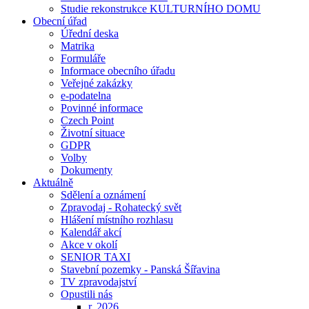
Studie rekonstrukce KULTURNÍHO DOMU
Obecní úřad
Úřední deska
Matrika
Formuláře
Informace obecního úřadu
Veřejné zakázky
e-podatelna
Povinné informace
Czech Point
Životní situace
GDPR
Volby
Dokumenty
Aktuálně
Sdělení a oznámení
Zpravodaj - Rohatecký svět
Hlášení místního rozhlasu
Kalendář akcí
Akce v okolí
SENIOR TAXI
Stavební pozemky - Panská Šířavina
TV zpravodajství
Opustili nás
r. 2026