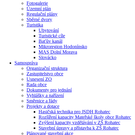
Fotogalerie
Územní plán
Regulační plány
Sběrné dvory
Turistika
Ubytování
Turistické cíle
Baťův kanál
Mikroregion Hodonínsko
MAS Dolní Morava
Slovácko
Samospráva
Organizační struktura
Zastupitelstvo obce
Usnesení ZO
Rada obce
Dokumenty pro jednání
Vyhlášky a nařízení
Směrnice a řády
Projekty a dotace
Hasičská technika pro JSDH Rohatec
Rozšíření kapacity Mateřské školy obce Rohatec
Zvýšení kapacity vzdělávání v ZŠ Rohatec
Stavební úpravy a přístavba k ZŠ Rohatec
Plánované stavební akce