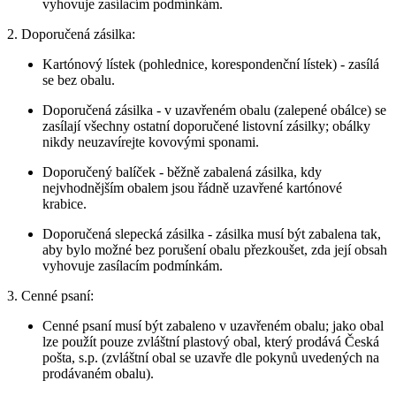
vyhovuje zasílacím podmínkám.
2. Doporučená zásilka:
Kartónový lístek (pohlednice, korespondenční lístek) - zasílá
se bez obalu.
Doporučená zásilka - v uzavřeném obalu (zalepené obálce) se
zasílají všechny ostatní doporučené listovní zásilky; obálky
nikdy neuzavírejte kovovými sponami.
Doporučený balíček - běžně zabalená zásilka, kdy
nejvhodnějším obalem jsou řádně uzavřené kartónové
krabice.
Doporučená slepecká zásilka - zásilka musí být zabalena tak,
aby bylo možné bez porušení obalu přezkoušet, zda její obsah
vyhovuje zasílacím podmínkám.
3. Cenné psaní:
Cenné psaní musí být zabaleno v uzavřeném obalu; jako obal
lze použít pouze zvláštní plastový obal, který prodává Česká
pošta, s.p. (zvláštní obal se uzavře dle pokynů uvedených na
prodávaném obalu).