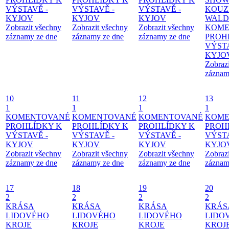
VÝSTAVĚ -
VÝSTAVĚ -
VÝSTAVĚ -
KOUZ
KYJOV
KYJOV
KYJOV
WALD
Zobrazit všechny
Zobrazit všechny
Zobrazit všechny
KOME
záznamy ze dne
záznamy ze dne
záznamy ze dne
PROH
VÝSTA
KYJO
Zobraz
záznam
10
11
12
13
1
1
1
1
KOMENTOVANÉ
KOMENTOVANÉ
KOMENTOVANÉ
KOME
PROHLÍDKY K
PROHLÍDKY K
PROHLÍDKY K
PROH
VÝSTAVĚ -
VÝSTAVĚ -
VÝSTAVĚ -
VÝSTA
KYJOV
KYJOV
KYJOV
KYJO
Zobrazit všechny
Zobrazit všechny
Zobrazit všechny
Zobraz
záznamy ze dne
záznamy ze dne
záznamy ze dne
záznam
17
18
19
20
2
2
2
2
KRÁSA
KRÁSA
KRÁSA
KRÁS
LIDOVÉHO
LIDOVÉHO
LIDOVÉHO
LIDO
KROJE
KROJE
KROJE
KROJ