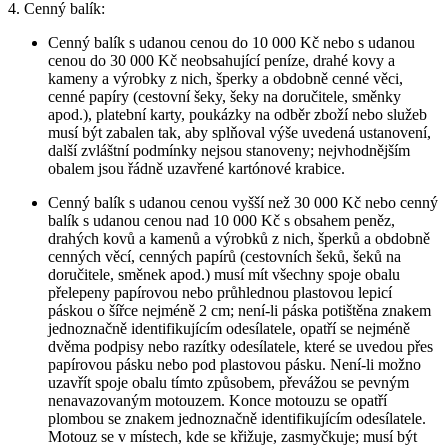
4. Cenný balík:
Cenný balík s udanou cenou do 10 000 Kč nebo s udanou
cenou do 30 000 Kč neobsahující peníze, drahé kovy a
kameny a výrobky z nich, šperky a obdobně cenné věci,
cenné papíry (cestovní šeky, šeky na doručitele, směnky
apod.), platební karty, poukázky na odběr zboží nebo služeb
musí být zabalen tak, aby splňoval výše uvedená ustanovení,
další zvláštní podmínky nejsou stanoveny; nejvhodnějším
obalem jsou řádně uzavřené kartónové krabice.
Cenný balík s udanou cenou vyšší než 30 000 Kč nebo cenný
balík s udanou cenou nad 10 000 Kč s obsahem peněz,
drahých kovů a kamenů a výrobků z nich, šperků a obdobně
cenných věcí, cenných papírů (cestovních šeků, šeků na
doručitele, směnek apod.) musí mít všechny spoje obalu
přelepeny papírovou nebo průhlednou plastovou lepicí
páskou o šířce nejméně 2 cm; není-li páska potištěna znakem
jednoznačně identifikujícím odesílatele, opatří se nejméně
dvěma podpisy nebo razítky odesílatele, které se uvedou přes
papírovou pásku nebo pod plastovou pásku. Není-li možno
uzavřít spoje obalu tímto způsobem, převážou se pevným
nenavazovaným motouzem. Konce motouzu se opatří
plombou se znakem jednoznačně identifikujícím odesílatele.
Motouz se v místech, kde se křižuje, zasmyčkuje; musí být