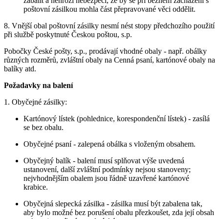
zabalit a nehrozí nebezpečí, že by se při běžném zacházení s
poštovní zásilkou mohla část přepravované věci oddělit.
8. Vnější obal poštovní zásilky nesmí nést stopy předchozího použití
při službě poskytnuté Českou poštou, s.p.
Pobočky České pošty, s.p., prodávají vhodné obaly - např. obálky
různých rozměrů, zvláštní obaly na Cenná psaní, kartónové obaly na
balíky atd.
Požadavky na balení
1. Obyčejné zásilky:
Kartónový lístek (pohlednice, korespondenční lístek) - zasílá
se bez obalu.
Obyčejné psaní - zalepená obálka s vloženým obsahem.
Obyčejný balík - balení musí splňovat výše uvedená
ustanovení, další zvláštní podmínky nejsou stanoveny;
nejvhodnějším obalem jsou řádně uzavřené kartónové
krabice.
Obyčejná slepecká zásilka - zásilka musí být zabalena tak,
aby bylo možné bez porušení obalu přezkoušet, zda její obsah