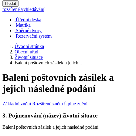
Hledat
rozšířené vyhledávání
Úřední deska
Matrika
Sběrné dvory
Rezervační systém
Úvodní stránka
Obecní úřad
Životní situace
Balení poštovních zásilek a jejich...
Balení poštovních zásilek a
jejich následné podání
Základní znění
Rozšířené znění
Úplné znění
3. Pojmenování (název) životní situace
Balení poštovních zásilek a jejich následné podání