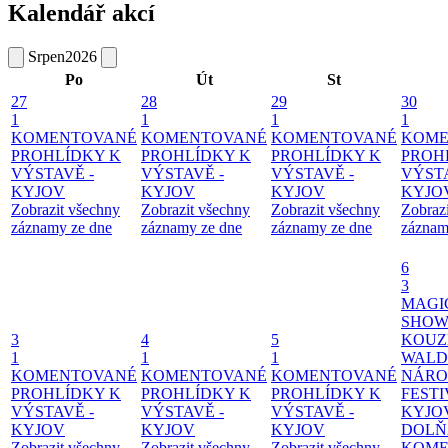
Kalendář akcí
Srpen
2026
Po
Út
St
27
28
29
30
1
1
1
1
KOMENTOVANÉ
KOMENTOVANÉ
KOMENTOVANÉ
KOME
PROHLÍDKY K
PROHLÍDKY K
PROHLÍDKY K
PROH
VÝSTAVĚ -
VÝSTAVĚ -
VÝSTAVĚ -
VÝSTA
KYJOV
KYJOV
KYJOV
KYJO
Zobrazit všechny
Zobrazit všechny
Zobrazit všechny
Zobraz
záznamy ze dne
záznamy ze dne
záznamy ze dne
záznam
6
3
MAGI
SHOW
3
4
5
KOUZ
1
1
1
WALD
KOMENTOVANÉ
KOMENTOVANÉ
KOMENTOVANÉ
NÁRO
PROHLÍDKY K
PROHLÍDKY K
PROHLÍDKY K
FESTI
VÝSTAVĚ -
VÝSTAVĚ -
VÝSTAVĚ -
KYJO
KYJOV
KYJOV
KYJOV
DOLŇ
Zobrazit všechny
Zobrazit všechny
Zobrazit všechny
KOME