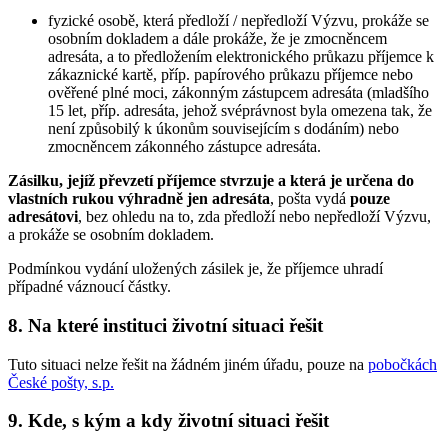
fyzické osobě, která předloží / nepředloží Výzvu, prokáže se
osobním dokladem a dále prokáže, že je zmocněncem
adresáta, a to předložením elektronického průkazu příjemce k
zákaznické kartě, příp. papírového průkazu příjemce nebo
ověřené plné moci, zákonným zástupcem adresáta (mladšího
15 let, příp. adresáta, jehož svéprávnost byla omezena tak, že
není způsobilý k úkonům souvisejícím s dodáním) nebo
zmocněncem zákonného zástupce adresáta.
Zásilku, jejíž převzetí příjemce stvrzuje a která je určena do
vlastních rukou výhradně jen adresáta
, pošta vydá
pouze
adresátovi
, bez ohledu na to, zda předloží nebo nepředloží Výzvu,
a prokáže se osobním dokladem.
Podmínkou vydání uložených zásilek je, že příjemce uhradí
případné váznoucí částky.
8. Na které instituci životní situaci řešit
Tuto situaci nelze řešit na žádném jiném úřadu, pouze na
pobočkách
České pošty, s.p.
9. Kde, s kým a kdy životní situaci řešit