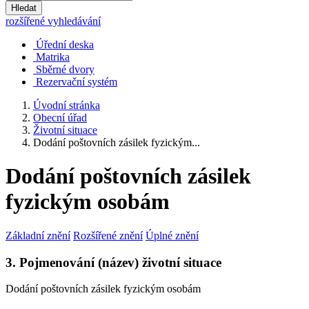
Hledat
rozšířené vyhledávání
Úřední deska
Matrika
Sběrné dvory
Rezervační systém
Úvodní stránka
Obecní úřad
Životní situace
Dodání poštovních zásilek fyzickým...
Dodání poštovních zásilek
fyzickým osobám
Základní znění
Rozšířené znění
Úplné znění
3. Pojmenování (název) životní situace
Dodání poštovních zásilek fyzickým osobám