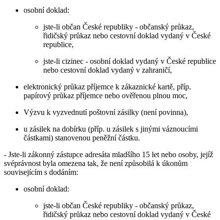
osobní doklad:
jste-li občan České republiky - občanský průkaz,
řidičský průkaz nebo cestovní doklad vydaný v České
republice,
jste-li cizinec - osobní doklad vydaný v České republice
nebo cestovní doklad vydaný v zahraničí,
elektronický průkaz příjemce k zákaznické kartě, příp.
papírový průkaz příjemce nebo ověřenou plnou moc,
Výzvu k vyzvednutí poštovní zásilky (není povinna),
u zásilek na dobírku (příp. u zásilek s jinými váznoucími
částkami) stanovenou peněžní částku.
- Jste-li zákonný zástupce adresáta mladšího 15 let nebo osoby, jejíž
svéprávnost byla omezena tak, že není způsobilá k úkonům
souvisejícím s dodáním:
osobní doklad:
jste-li občan České republiky - občanský průkaz,
řidičský průkaz nebo cestovní doklad vydaný v České