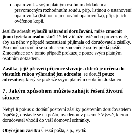
opatrovník - svým platným osobním dokladem a
pravomocným rozhodnutím soudu, příp. listinou o ustanovení
opatrovníka (listinou o jmenování opatrovníka), příp. jejich
ověřenou kopií.
Jestliže adresát
vyloučil náhradní doručování
, může
zmocnit
jinou fyzickou osobu
starší 15 let v témže bytě nebo provozovně,
aby za něho v případě nezastižení přijímala od doručovatele zásilky.
Písemné zmocnění se souhlasem zmocněné osoby předá poště.
Zmocněnec se v tomto případě prokazuje pouze svým platným
osobním dokladem.
Zásilka
,
jejíž převzetí příjemce stvrzuje a která je určena do
vlastních rukou výhradně jen adresáta
, se doručí
pouze
adresátovi
, který se prokáže svým platným osobním dokladem.
7. Jakým způsobem můžete zahájit řešení životní
situace
Nebyl-li pokus o dodání poštovní zásilky poštovním doručovatelem
úspěšný, dostavte se na poštu, uvedenou v písemné Výzvě, kterou
doručovatel vhodil do vaší domovní schránky.
Obyčejnou zásilku
Česká pošta, s.p., vydá: