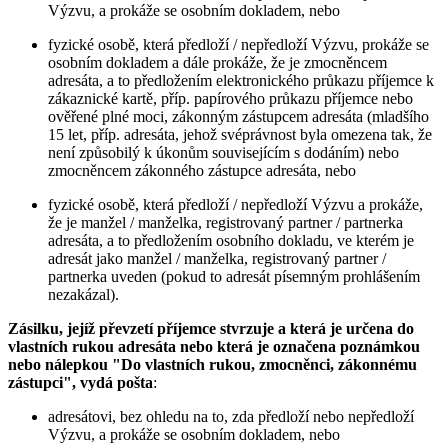
Výzvu, a prokáže se osobním dokladem, nebo
fyzické osobě, která předloží / nepředloží Výzvu, prokáže se
osobním dokladem a dále prokáže, že je zmocněncem
adresáta, a to předložením elektronického průkazu příjemce k
zákaznické kartě, příp. papírového průkazu příjemce nebo
ověřené plné moci, zákonným zástupcem adresáta (mladšího
15 let, příp. adresáta, jehož svéprávnost byla omezena tak, že
není způsobilý k úkonům souvisejícím s dodáním) nebo
zmocněncem zákonného zástupce adresáta, nebo
fyzické osobě, která předloží / nepředloží Výzvu a prokáže,
že je manžel / manželka, registrovaný partner / partnerka
adresáta, a to předložením osobního dokladu, ve kterém je
adresát jako manžel / manželka, registrovaný partner /
partnerka uveden (pokud to adresát písemným prohlášením
nezakázal).
Zásilku, jejíž převzetí příjemce stvrzuje a která je určena do
vlastních rukou adresáta nebo která je označena poznámkou
nebo nálepkou "Do vlastních rukou, zmocněnci, zákonnému
zástupci", vydá pošta
:
adresátovi, bez ohledu na to, zda předloží nebo nepředloží
Výzvu, a prokáže se osobním dokladem, nebo