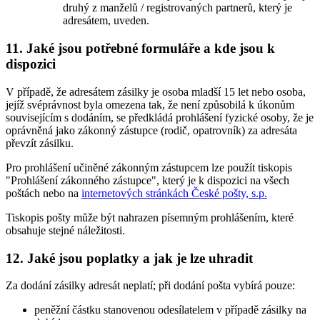
druhý z manželů / registrovaných partnerů, který je
adresátem, uveden.
11. Jaké jsou potřebné formuláře a kde jsou k
dispozici
V případě, že adresátem zásilky je osoba mladší 15 let nebo osoba,
jejíž svéprávnost byla omezena tak, že není způsobilá k úkonům
souvisejícím s dodáním, se předkládá prohlášení fyzické osoby, že je
oprávněná jako zákonný zástupce (rodič, opatrovník) za adresáta
převzít zásilku.
Pro prohlášení učiněné zákonným zástupcem lze použít tiskopis
"Prohlášení zákonného zástupce", který je k dispozici na všech
poštách nebo na
internetových stránkách České pošty, s.p.
Tiskopis pošty může být nahrazen písemným prohlášením, které
obsahuje stejné náležitosti.
12. Jaké jsou poplatky a jak je lze uhradit
Za dodání zásilky adresát neplatí; při dodání pošta vybírá pouze:
peněžní částku stanovenou odesílatelem v případě zásilky na