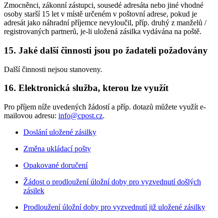
Zmocněnci, zákonní zástupci, sousedé adresáta nebo jiné vhodné
osoby starší 15 let v místě určeném v poštovní adrese, pokud je
adresát jako náhradní příjemce nevyloučil, příp. druhý z manželů /
registrovaných partnerů, je-li uložená zásilka vydávána na poště.
15. Jaké další činnosti jsou po žadateli požadovány
Další činnosti nejsou stanoveny.
16. Elektronická služba, kterou lze využít
Pro příjem níže uvedených žádostí a příp. dotazů můžete využít e-
mailovou adresu:
info@cpost.cz
.
Doslání uložené zásilky
Změna ukládací pošty
Opakované doručení
Žádost o prodloužení úložní doby pro vyzvednutí došlých
zásilek
Prodloužení úložní doby pro vyzvednutí již uložené zásilky