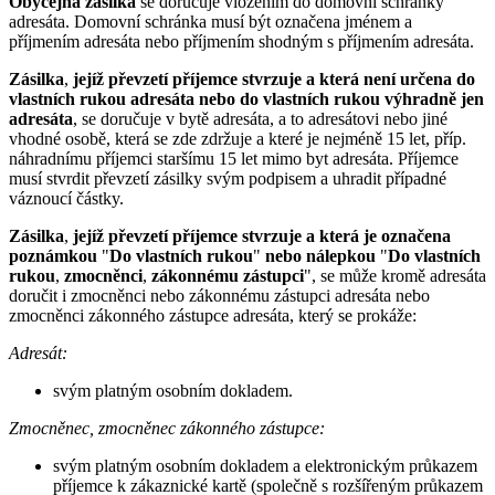
Obyčejná zásilka
se doručuje vložením do domovní schránky
adresáta. Domovní schránka musí být označena jménem a
příjmením adresáta nebo příjmením shodným s příjmením adresáta.
Zásilka
,
jejíž převzetí příjemce stvrzuje a která není určena do
vlastních rukou adresáta nebo do vlastních rukou výhradně jen
adresáta
, se doručuje v bytě adresáta, a to adresátovi nebo jiné
vhodné osobě, která se zde zdržuje a které je nejméně 15 let, příp.
náhradnímu příjemci staršímu 15 let mimo byt adresáta. Příjemce
musí stvrdit převzetí zásilky svým podpisem a uhradit případné
váznoucí částky.
Zásilka
,
jejíž převzetí příjemce stvrzuje a která je označena
poznámkou
"
Do vlastních rukou
"
nebo nálepkou
"
Do vlastních
rukou
,
zmocněnci
,
zákonnému zástupci
", se může kromě adresáta
doručit i zmocněnci nebo zákonnému zástupci adresáta nebo
zmocněnci zákonného zástupce adresáta, který se prokáže:
Adresát:
svým platným osobním dokladem.
Zmocněnec, zmocněnec zákonného zástupce:
svým platným osobním dokladem a elektronickým průkazem
příjemce k zákaznické kartě (společně s rozšířeným průkazem