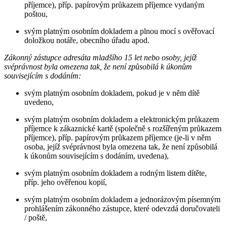
příjemce), příp. papírovým průkazem příjemce vydaným
poštou,
svým platným osobním dokladem a plnou mocí s ověřovací
doložkou notáře, obecního úřadu apod.
Zákonný zástupce adresáta mladšího 15 let nebo osoby, jejíž
svéprávnost byla omezena tak, že není způsobilá k úkonům
souvisejícím s dodáním:
svým platným osobním dokladem, pokud je v něm dítě
uvedeno,
svým platným osobním dokladem a elektronickým průkazem
příjemce k zákaznické kartě (společně s rozšířeným průkazem
příjemce), příp. papírovým průkazem příjemce (je-li v něm
osoba, jejíž svéprávnost byla omezena tak, že není způsobilá
k úkonům souvisejícím s dodáním, uvedena),
svým platným osobním dokladem a rodným listem dítěte,
příp. jeho ověřenou kopií,
svým platným osobním dokladem a jednorázovým písemným
prohlášením zákonného zástupce, které odevzdá doručovateli
/ poště,