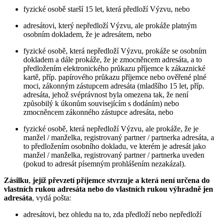
fyzické osobě starší 15 let, která předloží Výzvu, nebo
adresátovi, který nepředloží Výzvu, ale prokáže platným
osobním dokladem, že je adresátem, nebo
fyzické osobě, která nepředloží Výzvu, prokáže se osobním
dokladem a dále prokáže, že je zmocněncem adresáta, a to
předložením elektronického průkazu příjemce k zákaznické
kartě, příp. papírového průkazu příjemce nebo ověřené plné
moci, zákonným zástupcem adresáta (mladšího 15 let, příp.
adresáta, jehož svéprávnost byla omezena tak, že není
způsobilý k úkonům souvisejícím s dodáním) nebo
zmocněncem zákonného zástupce adresáta, nebo
fyzické osobě, která nepředloží Výzvu, ale prokáže, že je
manžel / manželka, registrovaný partner / partnerka adresáta, a
to předložením osobního dokladu, ve kterém je adresát jako
manžel / manželka, registrovaný partner / partnerka uveden
(pokud to adresát písemným prohlášením nezakázal).
Zásilku
,
jejíž převzetí příjemce stvrzuje
a která není určena do
vlastních rukou adresáta nebo do vlastních rukou výhradně jen
adresáta
, vydá pošta:
adresátovi, bez ohledu na to, zda předloží nebo nepředloží