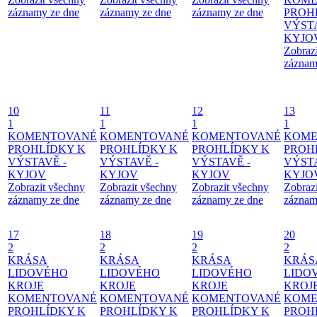
záznamy ze dne
záznamy ze dne
záznamy ze dne
PROH
VÝSTA
KYJO
Zobraz
záznam
10
11
12
13
1
1
1
1
KOMENTOVANÉ
KOMENTOVANÉ
KOMENTOVANÉ
KOME
PROHLÍDKY K
PROHLÍDKY K
PROHLÍDKY K
PROH
VÝSTAVĚ -
VÝSTAVĚ -
VÝSTAVĚ -
VÝSTA
KYJOV
KYJOV
KYJOV
KYJO
Zobrazit všechny
Zobrazit všechny
Zobrazit všechny
Zobraz
záznamy ze dne
záznamy ze dne
záznamy ze dne
záznam
17
18
19
20
2
2
2
2
KRÁSA
KRÁSA
KRÁSA
KRÁS
LIDOVÉHO
LIDOVÉHO
LIDOVÉHO
LIDO
KROJE
KROJE
KROJE
KROJ
KOMENTOVANÉ
KOMENTOVANÉ
KOMENTOVANÉ
KOME
PROHLÍDKY K
PROHLÍDKY K
PROHLÍDKY K
PROH