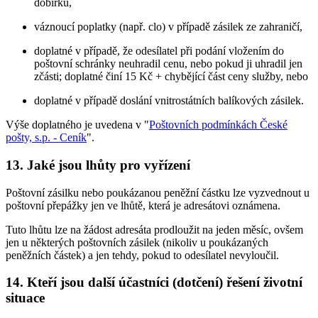
dobírku,
váznoucí poplatky (např. clo) v případě zásilek ze zahraničí,
doplatné v případě, že odesílatel při podání vložením do
poštovní schránky neuhradil cenu, nebo pokud ji uhradil jen
zčásti; doplatné činí 15 Kč + chybějící část ceny služby, nebo
doplatné v případě doslání vnitrostátních balíkových zásilek.
Výše doplatného je uvedena v "
Poštovních podmínkách České
pošty, s.p. - Ceník
".
13. Jaké jsou lhůty pro vyřízení
Poštovní zásilku nebo poukázanou peněžní částku lze vyzvednout u
poštovní přepážky jen ve lhůtě, která je adresátovi oznámena.
Tuto lhůtu lze na žádost adresáta prodloužit na jeden měsíc, ovšem
jen u některých poštovních zásilek (nikoliv u poukázaných
peněžních částek) a jen tehdy, pokud to odesílatel nevyloučil.
14. Kteří jsou další účastníci (dotčení) řešení životní
situace