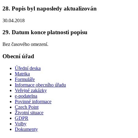
28. Popis byl naposledy aktualizován
30.04.2018
29. Datum konce platnosti popisu
Bez časového omezení.
Obecní úřad
Úřední deska
Matrika
Formuláře
Informace obecního úřadu
Veřejné zakázky
e-podatelna
Povinné informace
Czech Point
Životní situace
GDPR
Volby
Dokumenty