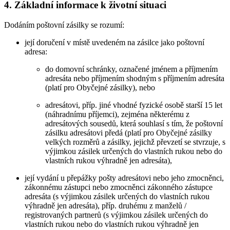
4. Základní informace k životní situaci
Dodáním poštovní zásilky se rozumí:
její doručení v místě uvedeném na zásilce jako poštovní
adresa:
do domovní schránky, označené jménem a příjmením
adresáta nebo příjmením shodným s příjmením adresáta
(platí pro Obyčejné zásilky), nebo
adresátovi, příp. jiné vhodné fyzické osobě starší 15 let
(náhradnímu příjemci), zejména některému z
adresátových sousedů, která souhlasí s tím, že poštovní
zásilku adresátovi předá (platí pro Obyčejné zásilky
velkých rozměrů a zásilky, jejichž převzetí se stvrzuje, s
výjimkou zásilek určených do vlastních rukou nebo do
vlastních rukou výhradně jen adresáta),
její vydání u přepážky pošty adresátovi nebo jeho zmocněnci,
zákonnému zástupci nebo zmocněnci zákonného zástupce
adresáta (s výjimkou zásilek určených do vlastních rukou
výhradně jen adresáta), příp. druhému z manželů /
registrovaných partnerů (s výjimkou zásilek určených do
vlastních rukou nebo do vlastních rukou výhradně jen