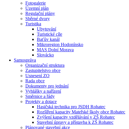
Fotogalerie
Územní plán
Regulační plány
Sběrné dvory
Turistika
Ubytování
Turistické cíle
Baťův kanál
Mikroregion Hodonínsko
MAS Dolní Morava
Slovácko
Samospráva
Organizační struktura
Zastupitelstvo obce
Usnesení ZO
Rada obce
Dokumenty pro jednání
Vyhlášky a nařízení
Směrnice a řády
Projekty a dotace
Hasičská technika pro JSDH Rohatec
Rozšíření kapacity Mateřské školy obce Rohatec
Zvýšení kapacity vzdělávání v ZŠ Rohatec
Stavební úpravy a přístavba k ZŠ Rohatec
Plánované stavební akce