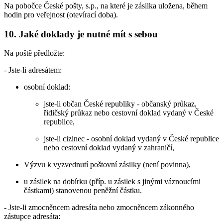
Na pobočce České pošty, s.p., na které je zásilka uložena, během
hodin pro veřejnost (otevírací doba).
10. Jaké doklady je nutné mít s sebou
Na poště předložte:
- Jste-li adresátem:
osobní doklad:
jste-li občan České republiky - občanský průkaz,
řidičský průkaz nebo cestovní doklad vydaný v České
republice,
jste-li cizinec - osobní doklad vydaný v České republice
nebo cestovní doklad vydaný v zahraničí,
Výzvu k vyzvednutí poštovní zásilky (není povinna),
u zásilek na dobírku (příp. u zásilek s jinými váznoucími
částkami) stanovenou peněžní částku.
- Jste-li zmocněncem adresáta nebo zmocněncem zákonného
zástupce adresáta: