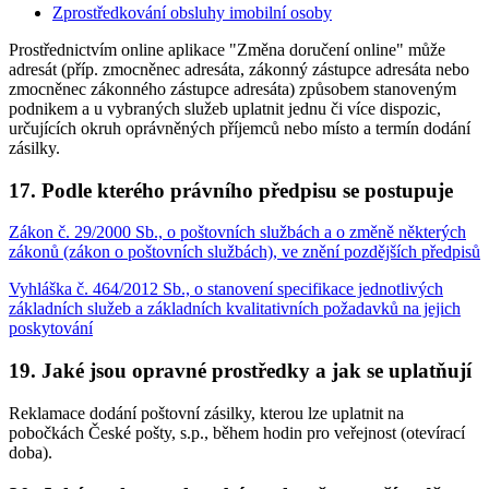
Zprostředkování obsluhy imobilní osoby
Prostřednictvím online aplikace "Změna doručení online" může
adresát (příp. zmocněnec adresáta, zákonný zástupce adresáta nebo
zmocněnec zákonného zástupce adresáta) způsobem stanoveným
podnikem a u vybraných služeb uplatnit jednu či více dispozic,
určujících okruh oprávněných příjemců nebo místo a termín dodání
zásilky.
17. Podle kterého právního předpisu se postupuje
Zákon č. 29/2000 Sb., o poštovních službách a o změně některých
zákonů (zákon o poštovních službách), ve znění pozdějších předpisů
Vyhláška č. 464/2012 Sb., o stanovení specifikace jednotlivých
základních služeb a základních kvalitativních požadavků na jejich
poskytování
19. Jaké jsou opravné prostředky a jak se uplatňují
Reklamace dodání poštovní zásilky, kterou lze uplatnit na
pobočkách České pošty, s.p., během hodin pro veřejnost (otevírací
doba).