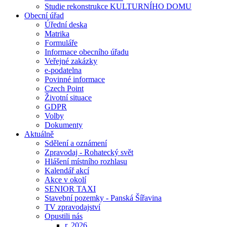
Studie rekonstrukce KULTURNÍHO DOMU
Obecní úřad
Úřední deska
Matrika
Formuláře
Informace obecního úřadu
Veřejné zakázky
e-podatelna
Povinné informace
Czech Point
Životní situace
GDPR
Volby
Dokumenty
Aktuálně
Sdělení a oznámení
Zpravodaj - Rohatecký svět
Hlášení místního rozhlasu
Kalendář akcí
Akce v okolí
SENIOR TAXI
Stavební pozemky - Panská Šířavina
TV zpravodajství
Opustili nás
r. 2026