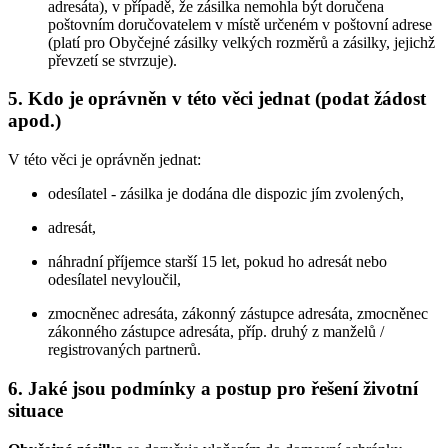
adresáta), v případě, že zásilka nemohla být doručena
poštovním doručovatelem v místě určeném v poštovní adrese
(platí pro Obyčejné zásilky velkých rozměrů a zásilky, jejichž
převzetí se stvrzuje).
5. Kdo je oprávněn v této věci jednat (podat žádost
apod.)
V této věci je oprávněn jednat:
odesílatel - zásilka je dodána dle dispozic jím zvolených,
adresát,
náhradní příjemce starší 15 let, pokud ho adresát nebo
odesílatel nevyloučil,
zmocněnec adresáta, zákonný zástupce adresáta, zmocněnec
zákonného zástupce adresáta, příp. druhý z manželů /
registrovaných partnerů.
6. Jaké jsou podmínky a postup pro řešení životní
situace