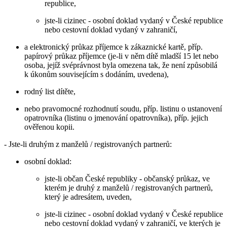
republice,
jste-li cizinec - osobní doklad vydaný v České republice
nebo cestovní doklad vydaný v zahraničí,
a elektronický průkaz příjemce k zákaznické kartě, příp.
papírový průkaz příjemce (je-li v něm dítě mladší 15 let nebo
osoba, jejíž svéprávnost byla omezena tak, že není způsobilá
k úkonům souvisejícím s dodáním, uvedena),
rodný list dítěte,
nebo pravomocné rozhodnutí soudu, příp. listinu o ustanovení
opatrovníka (listinu o jmenování opatrovníka), příp. jejich
ověřenou kopii.
- Jste-li druhým z manželů / registrovaných partnerů:
osobní doklad:
jste-li občan České republiky - občanský průkaz, ve
kterém je druhý z manželů / registrovaných partnerů,
který je adresátem, uveden,
jste-li cizinec - osobní doklad vydaný v České republice
nebo cestovní doklad vydaný v zahraničí, ve kterých je