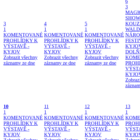
6
3
MAGI
SHOW
3
4
5
KOUZ
1
1
1
WALD
KOMENTOVANÉ
KOMENTOVANÉ
KOMENTOVANÉ
NÁRO
PROHLÍDKY K
PROHLÍDKY K
PROHLÍDKY K
FESTI
VÝSTAVĚ -
VÝSTAVĚ -
VÝSTAVĚ -
KYJO
KYJOV
KYJOV
KYJOV
DOLŇ
Zobrazit všechny
Zobrazit všechny
Zobrazit všechny
KOME
záznamy ze dne
záznamy ze dne
záznamy ze dne
PROH
VÝSTA
KYJO
Zobraz
záznam
10
11
12
13
1
1
1
1
KOMENTOVANÉ
KOMENTOVANÉ
KOMENTOVANÉ
KOME
PROHLÍDKY K
PROHLÍDKY K
PROHLÍDKY K
PROH
VÝSTAVĚ -
VÝSTAVĚ -
VÝSTAVĚ -
VÝSTA
KYJOV
KYJOV
KYJOV
KYJO