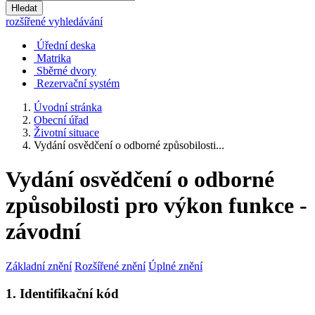
Hledat
rozšířené vyhledávání
Úřední deska
Matrika
Sběrné dvory
Rezervační systém
Úvodní stránka
Obecní úřad
Životní situace
Vydání osvědčení o odborné způsobilosti...
Vydání osvědčení o odborné
způsobilosti pro výkon funkce -
závodní
Základní znění
Rozšířené znění
Úplné znění
1. Identifikační kód