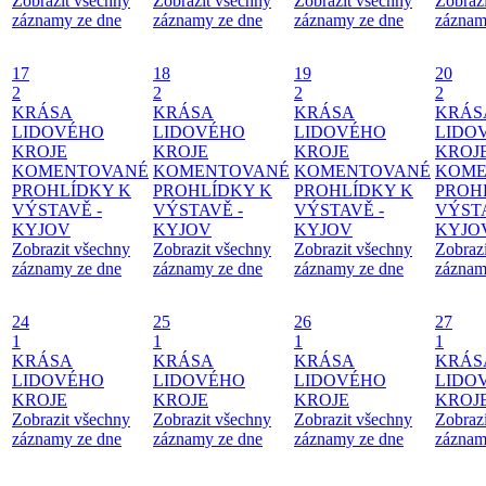
Zobrazit všechny
Zobrazit všechny
Zobrazit všechny
Zobraz
záznamy ze dne
záznamy ze dne
záznamy ze dne
záznam
17
18
19
20
2
2
2
2
KRÁSA
KRÁSA
KRÁSA
KRÁS
LIDOVÉHO
LIDOVÉHO
LIDOVÉHO
LIDO
KROJE
KROJE
KROJE
KROJ
KOMENTOVANÉ
KOMENTOVANÉ
KOMENTOVANÉ
KOME
PROHLÍDKY K
PROHLÍDKY K
PROHLÍDKY K
PROH
VÝSTAVĚ -
VÝSTAVĚ -
VÝSTAVĚ -
VÝSTA
KYJOV
KYJOV
KYJOV
KYJO
Zobrazit všechny
Zobrazit všechny
Zobrazit všechny
Zobraz
záznamy ze dne
záznamy ze dne
záznamy ze dne
záznam
24
25
26
27
1
1
1
1
KRÁSA
KRÁSA
KRÁSA
KRÁS
LIDOVÉHO
LIDOVÉHO
LIDOVÉHO
LIDO
KROJE
KROJE
KROJE
KROJ
Zobrazit všechny
Zobrazit všechny
Zobrazit všechny
Zobraz
záznamy ze dne
záznamy ze dne
záznamy ze dne
záznam