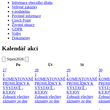
Informace obecního úřadu
Veřejné zakázky
e-podatelna
Povinné informace
Czech Point
Životní situace
GDPR
Volby
Dokumenty
Kalendář akcí
Srpen
2026
Po
Út
St
27
28
29
30
1
1
1
1
KOMENTOVANÉ
KOMENTOVANÉ
KOMENTOVANÉ
KOME
PROHLÍDKY K
PROHLÍDKY K
PROHLÍDKY K
PROH
VÝSTAVĚ -
VÝSTAVĚ -
VÝSTAVĚ -
VÝSTA
KYJOV
KYJOV
KYJOV
KYJO
Zobrazit všechny
Zobrazit všechny
Zobrazit všechny
Zobraz
záznamy ze dne
záznamy ze dne
záznamy ze dne
záznam