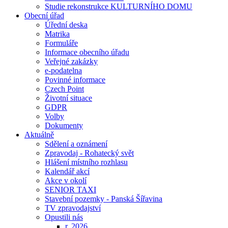
Studie rekonstrukce KULTURNÍHO DOMU
Obecní úřad
Úřední deska
Matrika
Formuláře
Informace obecního úřadu
Veřejné zakázky
e-podatelna
Povinné informace
Czech Point
Životní situace
GDPR
Volby
Dokumenty
Aktuálně
Sdělení a oznámení
Zpravodaj - Rohatecký svět
Hlášení místního rozhlasu
Kalendář akcí
Akce v okolí
SENIOR TAXI
Stavební pozemky - Panská Šířavina
TV zpravodajství
Opustili nás
r. 2026