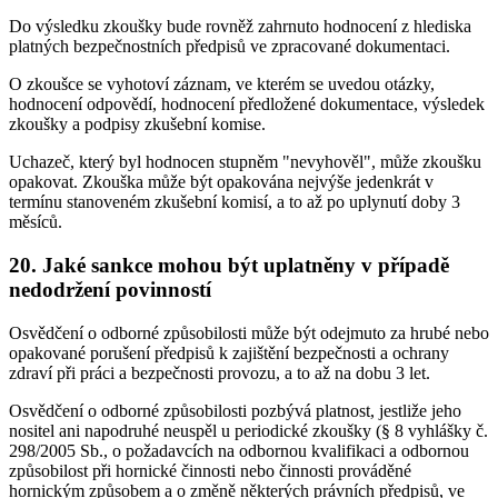
Do výsledku zkoušky bude rovněž zahrnuto hodnocení z hlediska
platných bezpečnostních předpisů ve zpracované dokumentaci.
O zkoušce se vyhotoví záznam, ve kterém se uvedou otázky,
hodnocení odpovědí, hodnocení předložené dokumentace, výsledek
zkoušky a podpisy zkušební komise.
Uchazeč, který byl hodnocen stupněm "nevyhověl", může zkoušku
opakovat. Zkouška může být opakována nejvýše jedenkrát v
termínu stanoveném zkušební komisí, a to až po uplynutí doby 3
měsíců.
20. Jaké sankce mohou být uplatněny v případě
nedodržení povinností
Osvědčení o odborné způsobilosti může být odejmuto za hrubé nebo
opakované porušení předpisů k zajištění bezpečnosti a ochrany
zdraví při práci a bezpečnosti provozu, a to až na dobu 3 let.
Osvědčení o odborné způsobilosti pozbývá platnost, jestliže jeho
nositel ani napodruhé neuspěl u periodické zkoušky (§ 8 vyhlášky č.
298/2005 Sb., o požadavcích na odbornou kvalifikaci a odbornou
způsobilost při hornické činnosti nebo činnosti prováděné
hornickým způsobem a o změně některých právních předpisů, ve