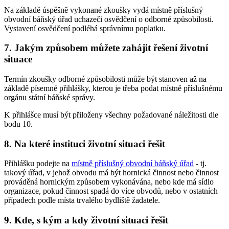
Na základě úspěšně vykonané zkoušky vydá místně příslušný
obvodní báňský úřad uchazeči osvědčení o odborné způsobilosti.
Vystavení osvědčení podléhá správnímu poplatku.
7. Jakým způsobem můžete zahájit řešení životní
situace
Termín zkoušky odborné způsobilosti může být stanoven až na
základě písemné přihlášky, kterou je třeba podat místně příslušnému
orgánu státní báňské správy.
K přihlášce musí být přiloženy všechny požadované náležitosti dle
bodu 10.
8. Na které instituci životní situaci řešit
Přihlášku podejte na
místně příslušný obvodní báňský úřad
- tj.
takový úřad, v jehož obvodu má být hornická činnost nebo činnost
prováděná hornickým způsobem vykonávána, nebo kde má sídlo
organizace, pokud činnost spadá do více obvodů, nebo v ostatních
případech podle místa trvalého bydliště žadatele.
9. Kde, s kým a kdy životní situaci řešit