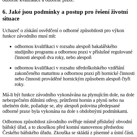
6. Jaké jsou podmínky a postup pro řešení životní
situace
Uchazeč o získání osvědčení o odborné způsobilosti pro výkon
funkce závodního musí mít:
odbornou kvalifikaci v rozsahu alespoň bakalářského
studijního programu a odbornou praxi v příslušné regulované
činnosti alespoň dva roky, nebo alespoň
odbornou kvalifikaci v rozsahu středoškolského vzdělání
zakončeného maturitou a odbornou praxi při hornické činnosti
nebo činnosti prováděné hornickým způsobem alespoň čtyři
roky.
Má-li být funkce závodního vykonávána na plynujícím dole, na dole
nebezpečném důlními otřesy, průtržemi hornin a plynů nebo na
uhelném dole, požaduje se, aby alespoň polovina předepsané
odborné praxe byla vykonána na dole s obdobnými podmínkami.
Odbornou způsobilost závodního ověřuje místně příslušný obvodní
báňský úřad, a to zkouškou před komisí stanovenou předsedou
Českého báňského úřadu. Zkouška se skládá z písemné a ústní části.