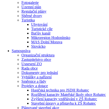
Fotogalerie
Územní plán
Regulační plány
Sběrné dvory
Turistika
Ubytování
Turistické cíle
Baťův kanál
Mikroregion Hodonínsko
MAS Dolní Morava
Slovácko
Samospráva
Organizační struktura
Zastupitelstvo obce
Usnesení ZO
Rada obce
Dokumenty pro jednání
Vyhlášky a nařízení
Směrnice a řády
Projekty a dotace
Hasičská technika pro JSDH Rohatec
Rozšíření kapacity Mateřské školy obce Rohatec
Zvýšení kapacity vzdělávání v ZŠ Rohatec
Stavební úpravy a přístavba k ZŠ Rohatec
Plánované stavební akce