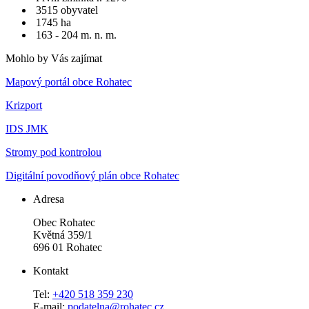
3515 obyvatel
1745 ha
163 - 204 m. n. m.
Mohlo by Vás zajímat
Mapový portál obce Rohatec
Krizport
IDS JMK
Stromy pod kontrolou
Digitální povodňový plán obce Rohatec
Adresa
Obec Rohatec
Květná 359/1
696 01 Rohatec
Kontakt
Tel:
+420 518 359 230
E-mail:
podatelna@rohatec.cz