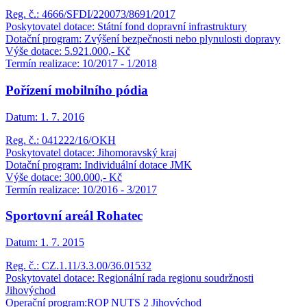
Reg. č.: 4666/SFDI/220073/8691/2017
Poskytovatel dotace: Státní fond dopravní infrastruktury
Dotační program: Zvýšení bezpečnosti nebo plynulosti dopravy
Výše dotace: 5.921.000,- Kč
Termín realizace: 10/2017 - 1/2018
Pořízení mobilního pódia
Datum:
1. 7. 2016
Reg. č.: 041222/16/OKH
Poskytovatel dotace: Jihomoravský kraj
Dotační program: Individuální dotace JMK
Výše dotace: 300.000,- Kč
Termín realizace: 10/2016 - 3/2017
Sportovní areál Rohatec
Datum:
1. 7. 2015
Reg. č.: CZ.1.11/3.3.00/36.01532
Poskytovatel dotace: Regionální rada regionu soudržnosti
Jihovýchod
Operační program:ROP NUTS 2 Jihovýchod