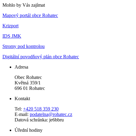
Mohlo by Vás zajímat
Mapový portál obce Rohatec
Krizport
IDS JMK
Stromy pod kontrolou
Digitální povodňový plán obce Rohatec
Adresa
Obec Rohatec
Květná 359/1
696 01 Rohatec
Kontakt
Tel:
+420 518 359 230
E-mail:
podatelna@rohatec.cz
Datová schránka: je6bbru
Úřední hodiny