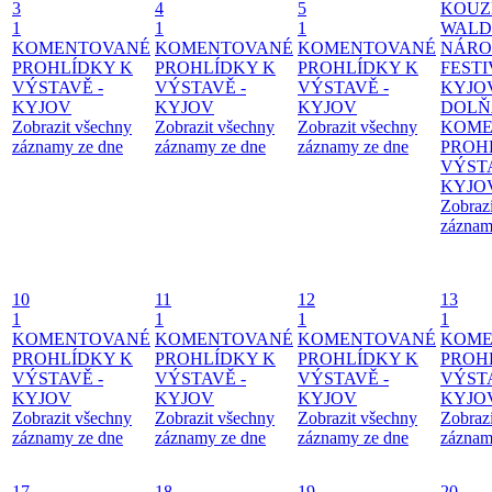
3
4
5
KOUZ
1
1
1
WALD
KOMENTOVANÉ
KOMENTOVANÉ
KOMENTOVANÉ
NÁRO
PROHLÍDKY K
PROHLÍDKY K
PROHLÍDKY K
FESTI
VÝSTAVĚ -
VÝSTAVĚ -
VÝSTAVĚ -
KYJO
KYJOV
KYJOV
KYJOV
DOLŇ
Zobrazit všechny
Zobrazit všechny
Zobrazit všechny
KOME
záznamy ze dne
záznamy ze dne
záznamy ze dne
PROH
VÝSTA
KYJO
Zobraz
záznam
10
11
12
13
1
1
1
1
KOMENTOVANÉ
KOMENTOVANÉ
KOMENTOVANÉ
KOME
PROHLÍDKY K
PROHLÍDKY K
PROHLÍDKY K
PROH
VÝSTAVĚ -
VÝSTAVĚ -
VÝSTAVĚ -
VÝSTA
KYJOV
KYJOV
KYJOV
KYJO
Zobrazit všechny
Zobrazit všechny
Zobrazit všechny
Zobraz
záznamy ze dne
záznamy ze dne
záznamy ze dne
záznam
17
18
19
20