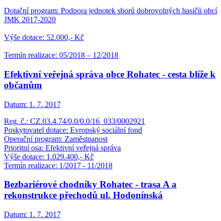
Dotační program: Podpora jednotek sborů dobrovolných hasičů obcí
JMK 2017-2020
Výše dotace: 52.000,- Kč
Termín realizace: 05/2018 – 12/2018
Efektivní veřejná správa obce Rohatec - cesta blíže k
občanům
Datum:
1. 7. 2017
Reg. č.: CZ.03.4.74/0.0/0.0/16_033/0002921
Poskytovatel dotace: Evropský sociální fond
Operační program: Zaměstnanost
Prioritní osa: Efektivní veřejná správa
Výše dotace: 1.029.400,- Kč
Termín realizace: 1/2017 - 11/2018
Bezbariérové chodníky Rohatec - trasa A a
rekonstrukce přechodů ul. Hodonínská
Datum:
1. 7. 2017