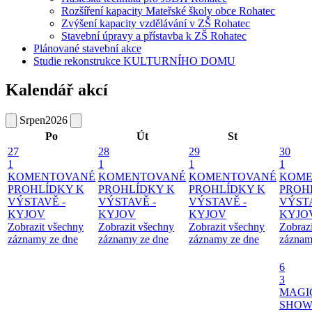
Rozšíření kapacity Mateřské školy obce Rohatec
Zvýšení kapacity vzdělávání v ZŠ Rohatec
Stavební úpravy a přístavba k ZŠ Rohatec
Plánované stavební akce
Studie rekonstrukce KULTURNÍHO DOMU
Kalendář akcí
Srpen
2026
Po
Út
St
27
28
29
30
1
1
1
1
KOMENTOVANÉ
KOMENTOVANÉ
KOMENTOVANÉ
KOME
PROHLÍDKY K
PROHLÍDKY K
PROHLÍDKY K
PROH
VÝSTAVĚ -
VÝSTAVĚ -
VÝSTAVĚ -
VÝSTA
KYJOV
KYJOV
KYJOV
KYJO
Zobrazit všechny
Zobrazit všechny
Zobrazit všechny
Zobraz
záznamy ze dne
záznamy ze dne
záznamy ze dne
záznam
6
3
MAGI
SHOW