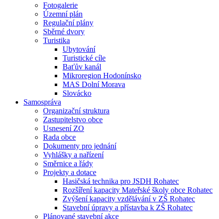
Fotogalerie
Územní plán
Regulační plány
Sběrné dvory
Turistika
Ubytování
Turistické cíle
Baťův kanál
Mikroregion Hodonínsko
MAS Dolní Morava
Slovácko
Samospráva
Organizační struktura
Zastupitelstvo obce
Usnesení ZO
Rada obce
Dokumenty pro jednání
Vyhlášky a nařízení
Směrnice a řády
Projekty a dotace
Hasičská technika pro JSDH Rohatec
Rozšíření kapacity Mateřské školy obce Rohatec
Zvýšení kapacity vzdělávání v ZŠ Rohatec
Stavební úpravy a přístavba k ZŠ Rohatec
Plánované stavební akce