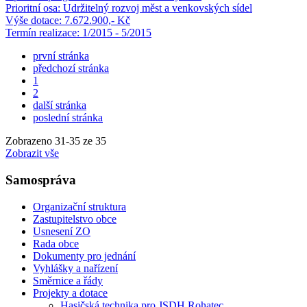
Prioritní osa: Udržitelný rozvoj měst a venkovských sídel
Výše dotace: 7.672.900,- Kč
Termín realizace: 1/2015 - 5/2015
první stránka
předchozí stránka
1
2
další stránka
poslední stránka
Zobrazeno
31
-
35
ze 35
Zobrazit vše
Samospráva
Organizační struktura
Zastupitelstvo obce
Usnesení ZO
Rada obce
Dokumenty pro jednání
Vyhlášky a nařízení
Směrnice a řády
Projekty a dotace
Hasičská technika pro JSDH Rohatec