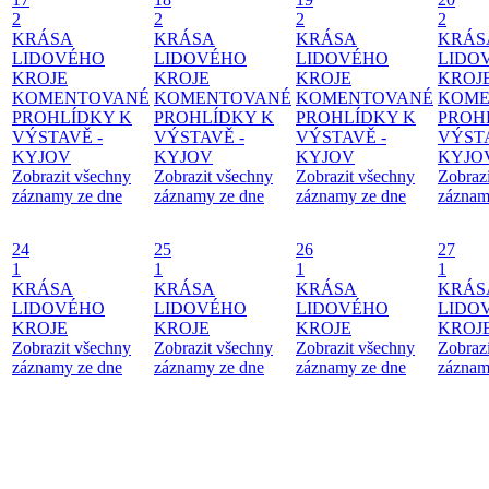
2
2
2
2
KRÁSA
KRÁSA
KRÁSA
KRÁS
LIDOVÉHO
LIDOVÉHO
LIDOVÉHO
LIDO
KROJE
KROJE
KROJE
KROJ
KOMENTOVANÉ
KOMENTOVANÉ
KOMENTOVANÉ
KOME
PROHLÍDKY K
PROHLÍDKY K
PROHLÍDKY K
PROH
VÝSTAVĚ -
VÝSTAVĚ -
VÝSTAVĚ -
VÝSTA
KYJOV
KYJOV
KYJOV
KYJO
Zobrazit všechny
Zobrazit všechny
Zobrazit všechny
Zobraz
záznamy ze dne
záznamy ze dne
záznamy ze dne
záznam
24
25
26
27
1
1
1
1
KRÁSA
KRÁSA
KRÁSA
KRÁS
LIDOVÉHO
LIDOVÉHO
LIDOVÉHO
LIDO
KROJE
KROJE
KROJE
KROJ
Zobrazit všechny
Zobrazit všechny
Zobrazit všechny
Zobraz
záznamy ze dne
záznamy ze dne
záznamy ze dne
záznam