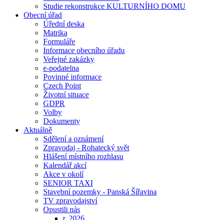
Studie rekonstrukce KULTURNÍHO DOMU
Obecní úřad
Úřední deska
Matrika
Formuláře
Informace obecního úřadu
Veřejné zakázky
e-podatelna
Povinné informace
Czech Point
Životní situace
GDPR
Volby
Dokumenty
Aktuálně
Sdělení a oznámení
Zpravodaj - Rohatecký svět
Hlášení místního rozhlasu
Kalendář akcí
Akce v okolí
SENIOR TAXI
Stavební pozemky - Panská Šířavina
TV zpravodajství
Opustili nás
r. 2026