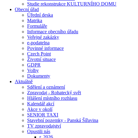
Studie rekonstrukce KULTURNÍHO DOMU
Obecní úřad
Úřední deska
Matrika
Formuláře
Informace obecního úřadu
Veřejné zakázky
e-podatelna
Povinné informace
Czech Point
Životní situace
GDPR
Volby
Dokumenty
Aktuálně
Sdělení a oznámení
Zpravodaj - Rohatecký svět
Hlášení místního rozhlasu
Kalendář akcí
Akce v okolí
SENIOR TAXI
Stavební pozemky - Panská Šířavina
TV zpravodajství
Opustili nás
r. 2026