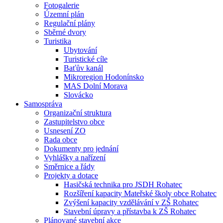
Fotogalerie
Územní plán
Regulační plány
Sběrné dvory
Turistika
Ubytování
Turistické cíle
Baťův kanál
Mikroregion Hodonínsko
MAS Dolní Morava
Slovácko
Samospráva
Organizační struktura
Zastupitelstvo obce
Usnesení ZO
Rada obce
Dokumenty pro jednání
Vyhlášky a nařízení
Směrnice a řády
Projekty a dotace
Hasičská technika pro JSDH Rohatec
Rozšíření kapacity Mateřské školy obce Rohatec
Zvýšení kapacity vzdělávání v ZŠ Rohatec
Stavební úpravy a přístavba k ZŠ Rohatec
Plánované stavební akce