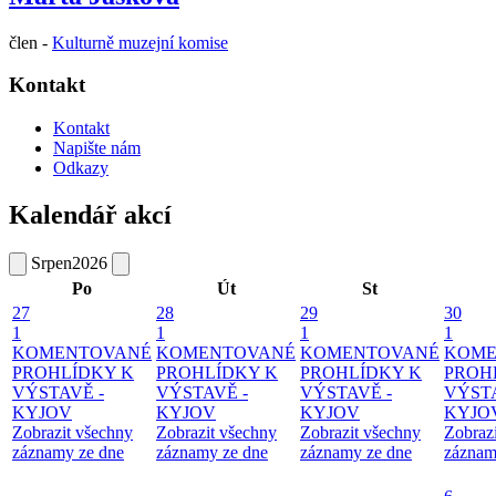
člen -
Kulturně muzejní komise
Kontakt
Kontakt
Napište nám
Odkazy
Kalendář akcí
Srpen
2026
Po
Út
St
27
28
29
30
1
1
1
1
KOMENTOVANÉ
KOMENTOVANÉ
KOMENTOVANÉ
KOME
PROHLÍDKY K
PROHLÍDKY K
PROHLÍDKY K
PROH
VÝSTAVĚ -
VÝSTAVĚ -
VÝSTAVĚ -
VÝSTA
KYJOV
KYJOV
KYJOV
KYJO
Zobrazit všechny
Zobrazit všechny
Zobrazit všechny
Zobraz
záznamy ze dne
záznamy ze dne
záznamy ze dne
záznam