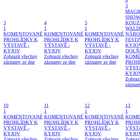
6
3
MAGI
SHOW
3
4
5
KOUZ
1
1
1
WALD
KOMENTOVANÉ
KOMENTOVANÉ
KOMENTOVANÉ
NÁRO
PROHLÍDKY K
PROHLÍDKY K
PROHLÍDKY K
FESTI
VÝSTAVĚ -
VÝSTAVĚ -
VÝSTAVĚ -
KYJO
KYJOV
KYJOV
KYJOV
DOLŇ
Zobrazit všechny
Zobrazit všechny
Zobrazit všechny
KOME
záznamy ze dne
záznamy ze dne
záznamy ze dne
PROH
VÝSTA
KYJO
Zobraz
záznam
10
11
12
13
1
1
1
1
KOMENTOVANÉ
KOMENTOVANÉ
KOMENTOVANÉ
KOME
PROHLÍDKY K
PROHLÍDKY K
PROHLÍDKY K
PROH
VÝSTAVĚ -
VÝSTAVĚ -
VÝSTAVĚ -
VÝSTA
KYJOV
KYJOV
KYJOV
KYJO
Zobrazit všechny
Zobrazit všechny
Zobrazit všechny
Zobraz