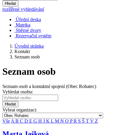
Hledat
rozšířené vyhledávání
Úřední deska
Matrika
Sběrné dvory
Rezervační systém
Úvodní stránka
Kontakt
Seznam osob
Seznam osob
Seznam osob a kontaktní spojení (Obec Rohatec)
Vyhledat osobu:
Hledat
Vybrat organizaci:
Vše
A
B
C
D
E
G
H
J
K
L
M
N
O
P
R
S
Š
T
V
Z
Marta Jašková