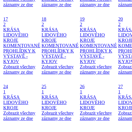
záznamy ze dne
záznamy ze dne
záznamy ze dne
záznam
17
18
19
20
2
2
2
2
KRÁSA
KRÁSA
KRÁSA
KRÁS
LIDOVÉHO
LIDOVÉHO
LIDOVÉHO
LIDO
KROJE
KROJE
KROJE
KROJ
KOMENTOVANÉ
KOMENTOVANÉ
KOMENTOVANÉ
KOME
PROHLÍDKY K
PROHLÍDKY K
PROHLÍDKY K
PROH
VÝSTAVĚ -
VÝSTAVĚ -
VÝSTAVĚ -
VÝSTA
KYJOV
KYJOV
KYJOV
KYJO
Zobrazit všechny
Zobrazit všechny
Zobrazit všechny
Zobraz
záznamy ze dne
záznamy ze dne
záznamy ze dne
záznam
24
25
26
27
1
1
1
1
KRÁSA
KRÁSA
KRÁSA
KRÁS
LIDOVÉHO
LIDOVÉHO
LIDOVÉHO
LIDO
KROJE
KROJE
KROJE
KROJ
Zobrazit všechny
Zobrazit všechny
Zobrazit všechny
Zobraz
záznamy ze dne
záznamy ze dne
záznamy ze dne
záznam