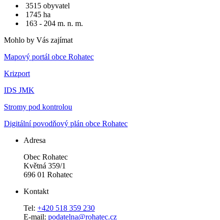
3515 obyvatel
1745 ha
163 - 204 m. n. m.
Mohlo by Vás zajímat
Mapový portál obce Rohatec
Krizport
IDS JMK
Stromy pod kontrolou
Digitální povodňový plán obce Rohatec
Adresa
Obec Rohatec
Květná 359/1
696 01 Rohatec
Kontakt
Tel:
+420 518 359 230
E-mail:
podatelna@rohatec.cz