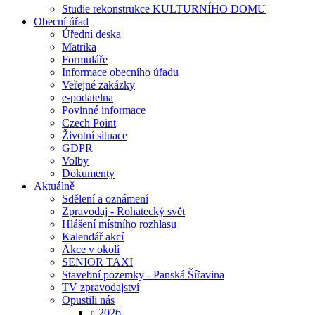
Studie rekonstrukce KULTURNÍHO DOMU
Obecní úřad
Úřední deska
Matrika
Formuláře
Informace obecního úřadu
Veřejné zakázky
e-podatelna
Povinné informace
Czech Point
Životní situace
GDPR
Volby
Dokumenty
Aktuálně
Sdělení a oznámení
Zpravodaj - Rohatecký svět
Hlášení místního rozhlasu
Kalendář akcí
Akce v okolí
SENIOR TAXI
Stavební pozemky - Panská Šířavina
TV zpravodajství
Opustili nás
r. 2026