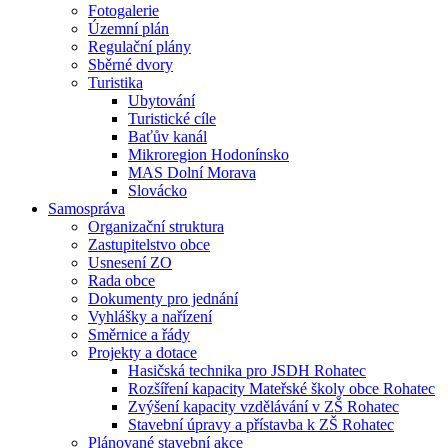
Fotogalerie
Územní plán
Regulační plány
Sběrné dvory
Turistika
Ubytování
Turistické cíle
Baťův kanál
Mikroregion Hodonínsko
MAS Dolní Morava
Slovácko
Samospráva
Organizační struktura
Zastupitelstvo obce
Usnesení ZO
Rada obce
Dokumenty pro jednání
Vyhlášky a nařízení
Směrnice a řády
Projekty a dotace
Hasičská technika pro JSDH Rohatec
Rozšíření kapacity Mateřské školy obce Rohatec
Zvýšení kapacity vzdělávání v ZŠ Rohatec
Stavební úpravy a přístavba k ZŠ Rohatec
Plánované stavební akce