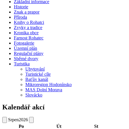
Základní informace
Historie
Znak a prapor
Příroda
Knihy o Rohatci
Zvyky a tradice
Kronika obce
Farnost Rohatec
Fotogalerie
Územní plán
Regulační plány
Sběrné dvory
Turistika
Ubytování
Turistické cíle
Baťův kanál
Mikroregion Hodonínsko
MAS Dolní Morava
Slovácko
Kalendář akcí
Srpen
2026
Po
Út
St