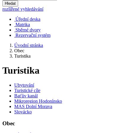
Hledat
rozšířené vyhledávání
Úřední deska
Matrika
Sběrné dvory
Rezervační systém
Úvodní stránka
Obec
Turistika
Turistika
Ubytování
Turistické cíle
Baťův kanál
Mikroregion Hodonínsko
MAS Dolní Morava
Slovácko
Obec