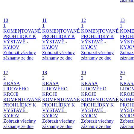
záznam
10
11
12
13
1
1
1
1
KOMENTOVANÉ
KOMENTOVANÉ
KOMENTOVANÉ
KOME
PROHLÍDKY K
PROHLÍDKY K
PROHLÍDKY K
PROH
VÝSTAVĚ -
VÝSTAVĚ -
VÝSTAVĚ -
VÝSTA
KYJOV
KYJOV
KYJOV
KYJO
Zobrazit všechny
Zobrazit všechny
Zobrazit všechny
Zobraz
záznamy ze dne
záznamy ze dne
záznamy ze dne
záznam
17
18
19
20
2
2
2
2
KRÁSA
KRÁSA
KRÁSA
KRÁS
LIDOVÉHO
LIDOVÉHO
LIDOVÉHO
LIDO
KROJE
KROJE
KROJE
KROJ
KOMENTOVANÉ
KOMENTOVANÉ
KOMENTOVANÉ
KOME
PROHLÍDKY K
PROHLÍDKY K
PROHLÍDKY K
PROH
VÝSTAVĚ -
VÝSTAVĚ -
VÝSTAVĚ -
VÝSTA
KYJOV
KYJOV
KYJOV
KYJO
Zobrazit všechny
Zobrazit všechny
Zobrazit všechny
Zobraz
záznamy ze dne
záznamy ze dne
záznamy ze dne
záznam