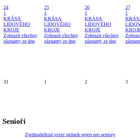
24
25
26
27
1
1
1
1
KRÁSA
KRÁSA
KRÁSA
KRÁS
LIDOVÉHO
LIDOVÉHO
LIDOVÉHO
LIDO
KROJE
KROJE
KROJE
KROJ
Zobrazit všechny
Zobrazit všechny
Zobrazit všechny
Zobraz
záznamy ze dne
záznamy ze dne
záznamy ze dne
záznam
31
1
2
3
Senioři
Zjednodušená verze stránek nejen pro seniory