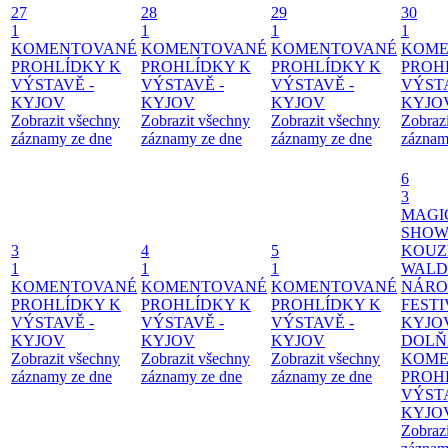
27
28
29
30
1
1
1
1
KOMENTOVANÉ
KOMENTOVANÉ
KOMENTOVANÉ
KOME
PROHLÍDKY K
PROHLÍDKY K
PROHLÍDKY K
PROH
VÝSTAVĚ -
VÝSTAVĚ -
VÝSTAVĚ -
VÝSTA
KYJOV
KYJOV
KYJOV
KYJO
Zobrazit všechny
Zobrazit všechny
Zobrazit všechny
Zobraz
záznamy ze dne
záznamy ze dne
záznamy ze dne
záznam
6
3
MAGI
SHOW
3
4
5
KOUZ
1
1
1
WALD
KOMENTOVANÉ
KOMENTOVANÉ
KOMENTOVANÉ
NÁRO
PROHLÍDKY K
PROHLÍDKY K
PROHLÍDKY K
FESTI
VÝSTAVĚ -
VÝSTAVĚ -
VÝSTAVĚ -
KYJO
KYJOV
KYJOV
KYJOV
DOLŇ
Zobrazit všechny
Zobrazit všechny
Zobrazit všechny
KOME
záznamy ze dne
záznamy ze dne
záznamy ze dne
PROH
VÝSTA
KYJO
Zobraz