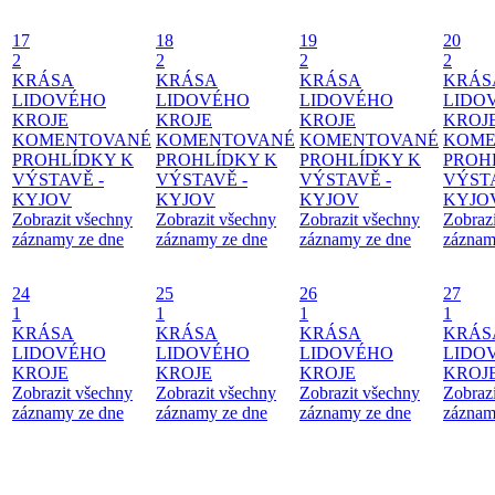
17
18
19
20
2
2
2
2
KRÁSA
KRÁSA
KRÁSA
KRÁS
LIDOVÉHO
LIDOVÉHO
LIDOVÉHO
LIDO
KROJE
KROJE
KROJE
KROJ
KOMENTOVANÉ
KOMENTOVANÉ
KOMENTOVANÉ
KOME
PROHLÍDKY K
PROHLÍDKY K
PROHLÍDKY K
PROH
VÝSTAVĚ -
VÝSTAVĚ -
VÝSTAVĚ -
VÝSTA
KYJOV
KYJOV
KYJOV
KYJO
Zobrazit všechny
Zobrazit všechny
Zobrazit všechny
Zobraz
záznamy ze dne
záznamy ze dne
záznamy ze dne
záznam
24
25
26
27
1
1
1
1
KRÁSA
KRÁSA
KRÁSA
KRÁS
LIDOVÉHO
LIDOVÉHO
LIDOVÉHO
LIDO
KROJE
KROJE
KROJE
KROJ
Zobrazit všechny
Zobrazit všechny
Zobrazit všechny
Zobraz
záznamy ze dne
záznamy ze dne
záznamy ze dne
záznam