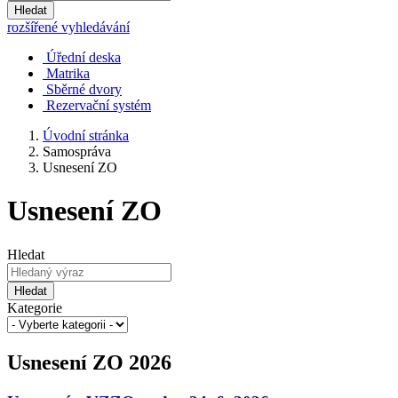
Hledat
rozšířené vyhledávání
Úřední deska
Matrika
Sběrné dvory
Rezervační systém
Úvodní stránka
Samospráva
Usnesení ZO
Usnesení ZO
Hledat
Hledat
Kategorie
Usnesení ZO 2026