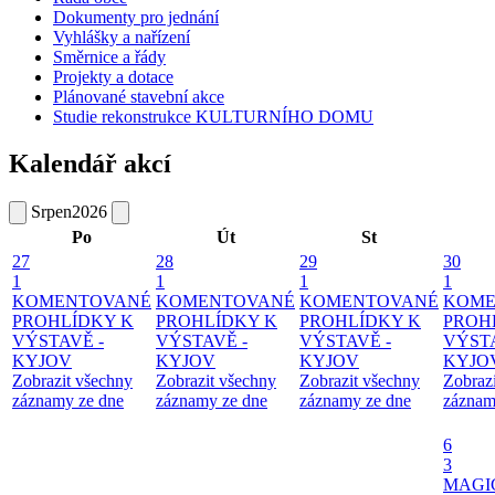
Dokumenty pro jednání
Vyhlášky a nařízení
Směrnice a řády
Projekty a dotace
Plánované stavební akce
Studie rekonstrukce KULTURNÍHO DOMU
Kalendář akcí
Srpen
2026
Po
Út
St
27
28
29
30
1
1
1
1
KOMENTOVANÉ
KOMENTOVANÉ
KOMENTOVANÉ
KOME
PROHLÍDKY K
PROHLÍDKY K
PROHLÍDKY K
PROH
VÝSTAVĚ -
VÝSTAVĚ -
VÝSTAVĚ -
VÝSTA
KYJOV
KYJOV
KYJOV
KYJO
Zobrazit všechny
Zobrazit všechny
Zobrazit všechny
Zobraz
záznamy ze dne
záznamy ze dne
záznamy ze dne
záznam
6
3
MAGI