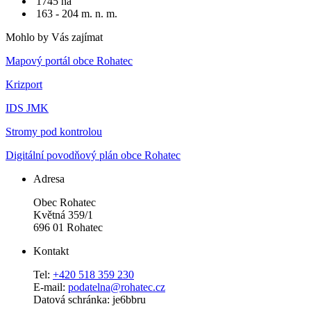
1745 ha
163 - 204 m. n. m.
Mohlo by Vás zajímat
Mapový portál obce Rohatec
Krizport
IDS JMK
Stromy pod kontrolou
Digitální povodňový plán obce Rohatec
Adresa
Obec Rohatec
Květná 359/1
696 01 Rohatec
Kontakt
Tel:
+420 518 359 230
E-mail:
podatelna@rohatec.cz
Datová schránka: je6bbru