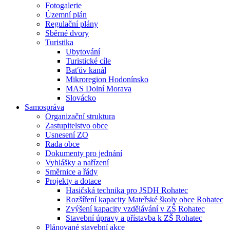
Fotogalerie
Územní plán
Regulační plány
Sběrné dvory
Turistika
Ubytování
Turistické cíle
Baťův kanál
Mikroregion Hodonínsko
MAS Dolní Morava
Slovácko
Samospráva
Organizační struktura
Zastupitelstvo obce
Usnesení ZO
Rada obce
Dokumenty pro jednání
Vyhlášky a nařízení
Směrnice a řády
Projekty a dotace
Hasičská technika pro JSDH Rohatec
Rozšíření kapacity Mateřské školy obce Rohatec
Zvýšení kapacity vzdělávání v ZŠ Rohatec
Stavební úpravy a přístavba k ZŠ Rohatec
Plánované stavební akce