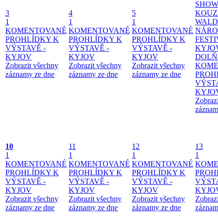
SHOW
3
4
5
KOUZ
1
1
1
WALD
KOMENTOVANÉ
KOMENTOVANÉ
KOMENTOVANÉ
NÁRO
PROHLÍDKY K
PROHLÍDKY K
PROHLÍDKY K
FESTI
VÝSTAVĚ -
VÝSTAVĚ -
VÝSTAVĚ -
KYJO
KYJOV
KYJOV
KYJOV
DOLŇ
Zobrazit všechny
Zobrazit všechny
Zobrazit všechny
KOME
záznamy ze dne
záznamy ze dne
záznamy ze dne
PROH
VÝSTA
KYJO
Zobraz
záznam
10
11
12
13
1
1
1
1
KOMENTOVANÉ
KOMENTOVANÉ
KOMENTOVANÉ
KOME
PROHLÍDKY K
PROHLÍDKY K
PROHLÍDKY K
PROH
VÝSTAVĚ -
VÝSTAVĚ -
VÝSTAVĚ -
VÝSTA
KYJOV
KYJOV
KYJOV
KYJO
Zobrazit všechny
Zobrazit všechny
Zobrazit všechny
Zobraz
záznamy ze dne
záznamy ze dne
záznamy ze dne
záznam