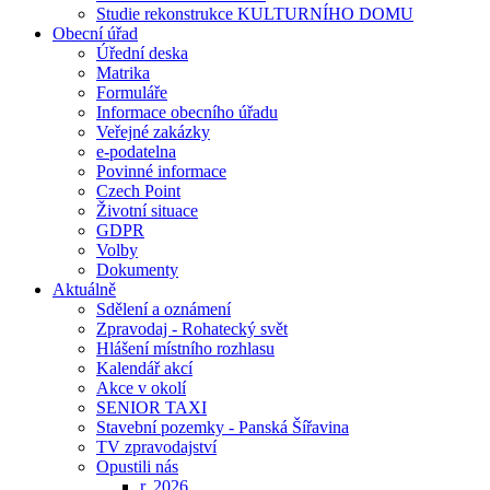
Studie rekonstrukce KULTURNÍHO DOMU
Obecní úřad
Úřední deska
Matrika
Formuláře
Informace obecního úřadu
Veřejné zakázky
e-podatelna
Povinné informace
Czech Point
Životní situace
GDPR
Volby
Dokumenty
Aktuálně
Sdělení a oznámení
Zpravodaj - Rohatecký svět
Hlášení místního rozhlasu
Kalendář akcí
Akce v okolí
SENIOR TAXI
Stavební pozemky - Panská Šířavina
TV zpravodajství
Opustili nás
r. 2026