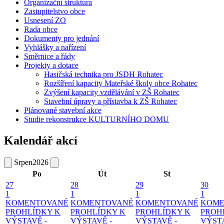
Organizační struktura
Zastupitelstvo obce
Usnesení ZO
Rada obce
Dokumenty pro jednání
Vyhlášky a nařízení
Směrnice a řády
Projekty a dotace
Hasičská technika pro JSDH Rohatec
Rozšíření kapacity Mateřské školy obce Rohatec
Zvýšení kapacity vzdělávání v ZŠ Rohatec
Stavební úpravy a přístavba k ZŠ Rohatec
Plánované stavební akce
Studie rekonstrukce KULTURNÍHO DOMU
Kalendář akcí
Srpen
2026
Po
Út
St
27
28
29
30
1
1
1
1
KOMENTOVANÉ
KOMENTOVANÉ
KOMENTOVANÉ
KOME
PROHLÍDKY K
PROHLÍDKY K
PROHLÍDKY K
PROH
VÝSTAVĚ -
VÝSTAVĚ -
VÝSTAVĚ -
VÝSTA