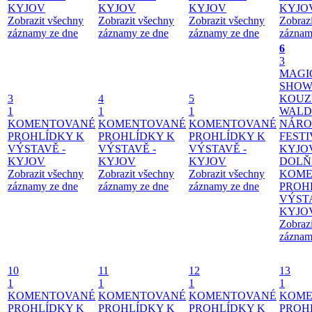
KYJOV
KYJOV
KYJOV
KYJO
Zobrazit všechny
Zobrazit všechny
Zobrazit všechny
Zobraz
záznamy ze dne
záznamy ze dne
záznamy ze dne
záznam
6
3
MAGI
SHOW
3
4
5
KOUZ
1
1
1
WALD
KOMENTOVANÉ
KOMENTOVANÉ
KOMENTOVANÉ
NÁRO
PROHLÍDKY K
PROHLÍDKY K
PROHLÍDKY K
FESTI
VÝSTAVĚ -
VÝSTAVĚ -
VÝSTAVĚ -
KYJO
KYJOV
KYJOV
KYJOV
DOLŇ
Zobrazit všechny
Zobrazit všechny
Zobrazit všechny
KOME
záznamy ze dne
záznamy ze dne
záznamy ze dne
PROH
VÝSTA
KYJO
Zobraz
záznam
10
11
12
13
1
1
1
1
KOMENTOVANÉ
KOMENTOVANÉ
KOMENTOVANÉ
KOME
PROHLÍDKY K
PROHLÍDKY K
PROHLÍDKY K
PROH