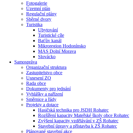
Fotogalerie
Územní plán
Regulační plány
Sběrné dvory
Turistika
Ubytování
Turistické cíle
Baťův kanál
Mikroregion Hodonínsko
MAS Dolní Morava
Slovácko
Samospráva
Organizační struktura
Zastupitelstvo obce
Usnesení ZO
Rada obce
Dokumenty pro jednání
Vyhlášky a nařízení
Směrnice a řády
Projekty a dotace
Hasičská technika pro JSDH Rohatec
Rozšíření kapacity Mateřské školy obce Rohatec
Zvýšení kapacity vzdělávání v ZŠ Rohatec
Stavební úpravy a přístavba k ZŠ Rohatec
Plánované stavební akce