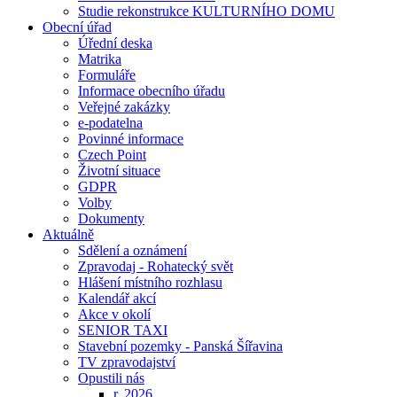
Studie rekonstrukce KULTURNÍHO DOMU
Obecní úřad
Úřední deska
Matrika
Formuláře
Informace obecního úřadu
Veřejné zakázky
e-podatelna
Povinné informace
Czech Point
Životní situace
GDPR
Volby
Dokumenty
Aktuálně
Sdělení a oznámení
Zpravodaj - Rohatecký svět
Hlášení místního rozhlasu
Kalendář akcí
Akce v okolí
SENIOR TAXI
Stavební pozemky - Panská Šířavina
TV zpravodajství
Opustili nás
r. 2026