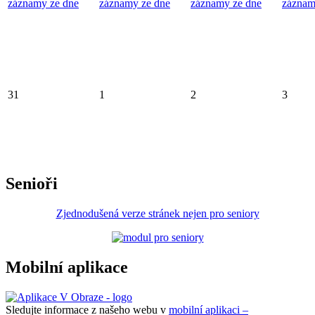
záznamy ze dne
záznamy ze dne
záznamy ze dne
záznam
31
1
2
3
Senioři
Zjednodušená verze stránek nejen pro seniory
Mobilní aplikace
Sledujte informace z našeho webu v
mobilní aplikaci –