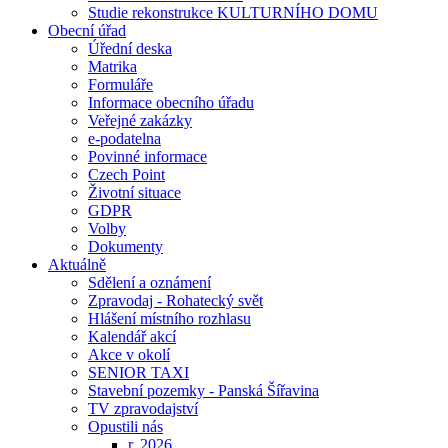
Studie rekonstrukce KULTURNÍHO DOMU
Obecní úřad
Úřední deska
Matrika
Formuláře
Informace obecního úřadu
Veřejné zakázky
e-podatelna
Povinné informace
Czech Point
Životní situace
GDPR
Volby
Dokumenty
Aktuálně
Sdělení a oznámení
Zpravodaj - Rohatecký svět
Hlášení místního rozhlasu
Kalendář akcí
Akce v okolí
SENIOR TAXI
Stavební pozemky - Panská Šířavina
TV zpravodajství
Opustili nás
r. 2026