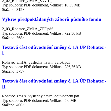
2_02_Rohatec_ZM1A_SVZT.pdf
Typ souboru: PDF dokument, Velikost: 10,35 MB
Staženo: 315×
Výkres předpokládaných záborů půdního fondu
2_03_Rohatec_ZM1A_ZPF.pdf
Typ souboru: PDF dokument, Velikost: 722,56 kB
Staženo: 368×
Textová část odůvodnění změny č. 1A ÚP Rohatec -
I
Rohatec_zm1A_vysledny navrh_vyrok.pdf
Typ souboru: PDF dokument, Velikost: 286,36 kB
Staženo: 375×
Textová část odůvodnění změny č. 1A ÚP Rohatec -
II
Rohatec_zm1A_vysledny navrh_oduvodneni.pdf
Typ souboru: PDF dokument, Velikost: 5,6 MB
Staženo: 400×