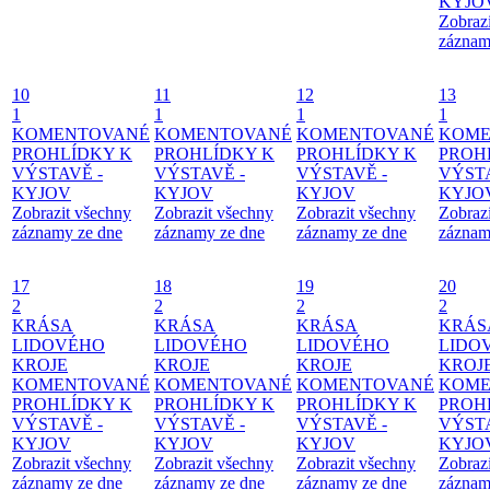
KYJO
Zobraz
záznam
10
11
12
13
1
1
1
1
KOMENTOVANÉ
KOMENTOVANÉ
KOMENTOVANÉ
KOME
PROHLÍDKY K
PROHLÍDKY K
PROHLÍDKY K
PROH
VÝSTAVĚ -
VÝSTAVĚ -
VÝSTAVĚ -
VÝSTA
KYJOV
KYJOV
KYJOV
KYJO
Zobrazit všechny
Zobrazit všechny
Zobrazit všechny
Zobraz
záznamy ze dne
záznamy ze dne
záznamy ze dne
záznam
17
18
19
20
2
2
2
2
KRÁSA
KRÁSA
KRÁSA
KRÁS
LIDOVÉHO
LIDOVÉHO
LIDOVÉHO
LIDO
KROJE
KROJE
KROJE
KROJ
KOMENTOVANÉ
KOMENTOVANÉ
KOMENTOVANÉ
KOME
PROHLÍDKY K
PROHLÍDKY K
PROHLÍDKY K
PROH
VÝSTAVĚ -
VÝSTAVĚ -
VÝSTAVĚ -
VÝSTA
KYJOV
KYJOV
KYJOV
KYJO
Zobrazit všechny
Zobrazit všechny
Zobrazit všechny
Zobraz
záznamy ze dne
záznamy ze dne
záznamy ze dne
záznam