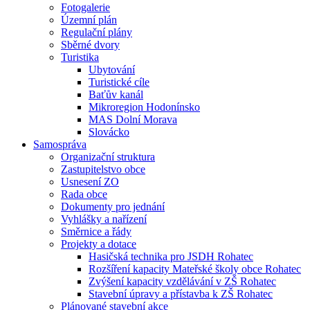
Fotogalerie
Územní plán
Regulační plány
Sběrné dvory
Turistika
Ubytování
Turistické cíle
Baťův kanál
Mikroregion Hodonínsko
MAS Dolní Morava
Slovácko
Samospráva
Organizační struktura
Zastupitelstvo obce
Usnesení ZO
Rada obce
Dokumenty pro jednání
Vyhlášky a nařízení
Směrnice a řády
Projekty a dotace
Hasičská technika pro JSDH Rohatec
Rozšíření kapacity Mateřské školy obce Rohatec
Zvýšení kapacity vzdělávání v ZŠ Rohatec
Stavební úpravy a přístavba k ZŠ Rohatec
Plánované stavební akce