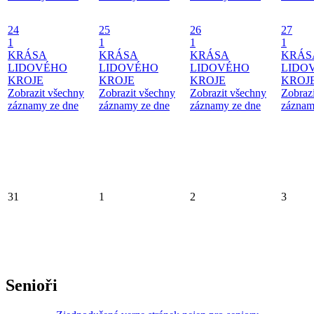
24
25
26
27
1
1
1
1
KRÁSA
KRÁSA
KRÁSA
KRÁS
LIDOVÉHO
LIDOVÉHO
LIDOVÉHO
LIDO
KROJE
KROJE
KROJE
KROJ
Zobrazit všechny
Zobrazit všechny
Zobrazit všechny
Zobraz
záznamy ze dne
záznamy ze dne
záznamy ze dne
záznam
31
1
2
3
Senioři