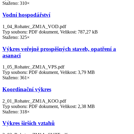
Staženo: 310×
Vodní hospodářství
1_04_Rohatec_ZM1A_VOD.pdf
Typ souboru: PDF dokument, Velikost: 787,27 kB
Staženo: 325×
Výkres veřejně prospěšných staveb, opatření a
asanací
1_05_Rohatec_ZM1A_VPS.pdf
Typ souboru: PDF dokument, Velikost: 3,79 MB
Staženo: 361×
Koordinační výkres
2_01_Rohatec_ZM1A_KOO.pdf
Typ souboru: PDF dokument, Velikost: 2,38 MB
Staženo: 318×
Výkres širších vztahů