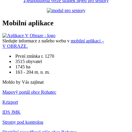
Zjednodušená verze stránek nejen pro seniory
Mobilní aplikace
Sledujte informace z našeho webu v
mobilní aplikaci –
V OBRAZE.
První zmínka r. 1270
3515 obyvatel
1745 ha
163 - 204 m. n. m.
Mohlo by Vás zajímat
Mapový portál obce Rohatec
Krizport
IDS JMK
Stromy pod kontrolou