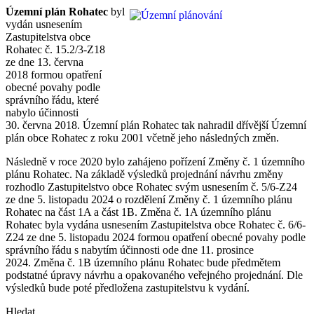
Územní plán Rohatec
byl
vydán usnesením
Zastupitelstva obce
Rohatec č. 15.2/3-Z18
ze dne 13. června
2018 formou opatření
obecné povahy podle
správního řádu, které
nabylo účinnosti
30. června 2018. Územní plán Rohatec tak nahradil dřívější Územní
plán obce Rohatec z roku 2001 včetně jeho následných změn.
Následně v roce 2020 bylo zahájeno pořízení Změny č. 1 územního
plánu Rohatec. Na základě výsledků projednání návrhu změny
rozhodlo Zastupitelstvo obce Rohatec svým usnesením č. 5/6-Z24
ze dne 5. listopadu 2024 o rozdělení Změny č. 1 územního plánu
Rohatec na část 1A a část 1B. Změna č. 1A územního plánu
Rohatec byla vydána usnesením Zastupitelstva obce Rohatec č. 6/6-
Z24 ze dne 5. listopadu 2024 formou opatření obecné povahy podle
správního řádu s nabytím účinnosti ode dne 11. prosince
2024. Změna č. 1B územního plánu Rohatec bude předmětem
podstatné úpravy návrhu a opakovaného veřejného projednání. Dle
výsledků bude poté předložena zastupitelstvu k vydání.
Hledat