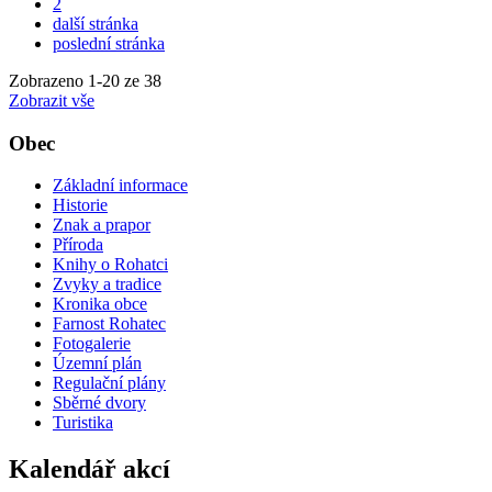
2
další stránka
poslední stránka
Zobrazeno
1
-
20
ze 38
Zobrazit vše
Obec
Základní informace
Historie
Znak a prapor
Příroda
Knihy o Rohatci
Zvyky a tradice
Kronika obce
Farnost Rohatec
Fotogalerie
Územní plán
Regulační plány
Sběrné dvory
Turistika
Kalendář akcí