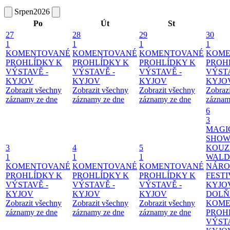
Srpen
2026
Po
Út
St
27
28
29
30
1
1
1
1
KOMENTOVANÉ
KOMENTOVANÉ
KOMENTOVANÉ
KOME
PROHLÍDKY K
PROHLÍDKY K
PROHLÍDKY K
PROH
VÝSTAVĚ -
VÝSTAVĚ -
VÝSTAVĚ -
VÝSTA
KYJOV
KYJOV
KYJOV
KYJO
Zobrazit všechny
Zobrazit všechny
Zobrazit všechny
Zobraz
záznamy ze dne
záznamy ze dne
záznamy ze dne
záznam
6
3
MAGI
SHOW
3
4
5
KOUZ
1
1
1
WALD
KOMENTOVANÉ
KOMENTOVANÉ
KOMENTOVANÉ
NÁRO
PROHLÍDKY K
PROHLÍDKY K
PROHLÍDKY K
FESTI
VÝSTAVĚ -
VÝSTAVĚ -
VÝSTAVĚ -
KYJO
KYJOV
KYJOV
KYJOV
DOLŇ
Zobrazit všechny
Zobrazit všechny
Zobrazit všechny
KOME
záznamy ze dne
záznamy ze dne
záznamy ze dne
PROH
VÝSTA