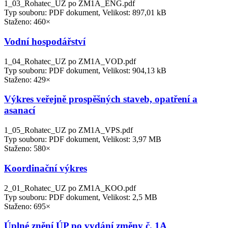
1_03_Rohatec_UZ po ZM1A_ENG.pdf
Typ souboru: PDF dokument, Velikost: 897,01 kB
Staženo: 460×
Vodní hospodářství
1_04_Rohatec_UZ po ZM1A_VOD.pdf
Typ souboru: PDF dokument, Velikost: 904,13 kB
Staženo: 429×
Výkres veřejně prospěšných staveb, opatření a
asanací
1_05_Rohatec_UZ po ZM1A_VPS.pdf
Typ souboru: PDF dokument, Velikost: 3,97 MB
Staženo: 580×
Koordinační výkres
2_01_Rohatec_UZ po ZM1A_KOO.pdf
Typ souboru: PDF dokument, Velikost: 2,5 MB
Staženo: 695×
Úplné znění ÚP po vydání změny č. 1A