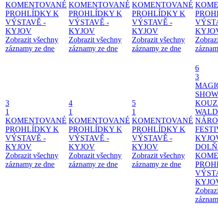
KOMENTOVANÉ
KOMENTOVANÉ
KOMENTOVANÉ
KOME
PROHLÍDKY K
PROHLÍDKY K
PROHLÍDKY K
PROH
VÝSTAVĚ -
VÝSTAVĚ -
VÝSTAVĚ -
VÝSTA
KYJOV
KYJOV
KYJOV
KYJO
Zobrazit všechny
Zobrazit všechny
Zobrazit všechny
Zobraz
záznamy ze dne
záznamy ze dne
záznamy ze dne
záznam
6
3
MAGI
SHOW
3
4
5
KOUZ
1
1
1
WALD
KOMENTOVANÉ
KOMENTOVANÉ
KOMENTOVANÉ
NÁRO
PROHLÍDKY K
PROHLÍDKY K
PROHLÍDKY K
FESTI
VÝSTAVĚ -
VÝSTAVĚ -
VÝSTAVĚ -
KYJO
KYJOV
KYJOV
KYJOV
DOLŇ
Zobrazit všechny
Zobrazit všechny
Zobrazit všechny
KOME
záznamy ze dne
záznamy ze dne
záznamy ze dne
PROH
VÝSTA
KYJO
Zobraz
záznam