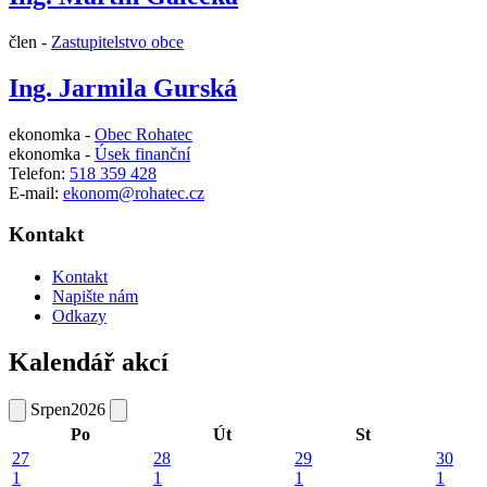
člen -
Zastupitelstvo obce
Ing. Jarmila Gurská
ekonomka -
Obec Rohatec
ekonomka -
Úsek finanční
Telefon:
518 359 428
E-mail:
ekonom@rohatec.cz
Kontakt
Kontakt
Napište nám
Odkazy
Kalendář akcí
Srpen
2026
Po
Út
St
27
28
29
30
1
1
1
1