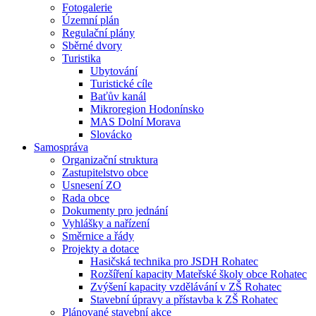
Fotogalerie
Územní plán
Regulační plány
Sběrné dvory
Turistika
Ubytování
Turistické cíle
Baťův kanál
Mikroregion Hodonínsko
MAS Dolní Morava
Slovácko
Samospráva
Organizační struktura
Zastupitelstvo obce
Usnesení ZO
Rada obce
Dokumenty pro jednání
Vyhlášky a nařízení
Směrnice a řády
Projekty a dotace
Hasičská technika pro JSDH Rohatec
Rozšíření kapacity Mateřské školy obce Rohatec
Zvýšení kapacity vzdělávání v ZŠ Rohatec
Stavební úpravy a přístavba k ZŠ Rohatec
Plánované stavební akce