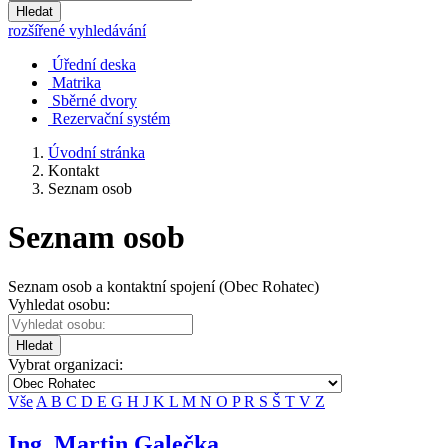
Hledat
rozšířené vyhledávání
Úřední deska
Matrika
Sběrné dvory
Rezervační systém
Úvodní stránka
Kontakt
Seznam osob
Seznam osob
Seznam osob a kontaktní spojení (Obec Rohatec)
Vyhledat osobu:
Hledat
Vybrat organizaci:
Vše
A
B
C
D
E
G
H
J
K
L
M
N
O
P
R
S
Š
T
V
Z
Ing. Martin Galečka