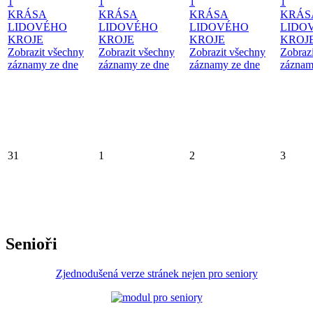
1
1
1
1
KRÁSA
KRÁSA
KRÁSA
KRÁS
LIDOVÉHO
LIDOVÉHO
LIDOVÉHO
LIDO
KROJE
KROJE
KROJE
KROJ
Zobrazit všechny
Zobrazit všechny
Zobrazit všechny
Zobraz
záznamy ze dne
záznamy ze dne
záznamy ze dne
záznam
31
1
2
3
Senioři
Zjednodušená verze stránek nejen pro seniory