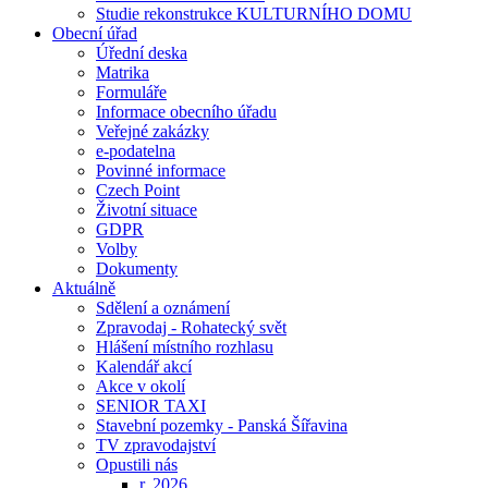
Studie rekonstrukce KULTURNÍHO DOMU
Obecní úřad
Úřední deska
Matrika
Formuláře
Informace obecního úřadu
Veřejné zakázky
e-podatelna
Povinné informace
Czech Point
Životní situace
GDPR
Volby
Dokumenty
Aktuálně
Sdělení a oznámení
Zpravodaj - Rohatecký svět
Hlášení místního rozhlasu
Kalendář akcí
Akce v okolí
SENIOR TAXI
Stavební pozemky - Panská Šířavina
TV zpravodajství
Opustili nás
r. 2026