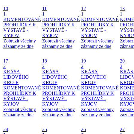
10
11
12
13
1
1
1
1
KOMENTOVANÉ
KOMENTOVANÉ
KOMENTOVANÉ
KOME
PROHLÍDKY K
PROHLÍDKY K
PROHLÍDKY K
PROH
VÝSTAVĚ -
VÝSTAVĚ -
VÝSTAVĚ -
VÝSTA
KYJOV
KYJOV
KYJOV
KYJO
Zobrazit všechny
Zobrazit všechny
Zobrazit všechny
Zobraz
záznamy ze dne
záznamy ze dne
záznamy ze dne
záznam
17
18
19
20
2
2
2
2
KRÁSA
KRÁSA
KRÁSA
KRÁS
LIDOVÉHO
LIDOVÉHO
LIDOVÉHO
LIDO
KROJE
KROJE
KROJE
KROJ
KOMENTOVANÉ
KOMENTOVANÉ
KOMENTOVANÉ
KOME
PROHLÍDKY K
PROHLÍDKY K
PROHLÍDKY K
PROH
VÝSTAVĚ -
VÝSTAVĚ -
VÝSTAVĚ -
VÝSTA
KYJOV
KYJOV
KYJOV
KYJO
Zobrazit všechny
Zobrazit všechny
Zobrazit všechny
Zobraz
záznamy ze dne
záznamy ze dne
záznamy ze dne
záznam
24
25
26
27