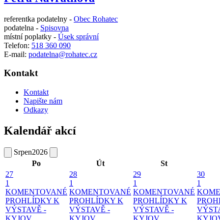
referentka podatelny -
Obec Rohatec
podatelna -
Spisovna
místní poplatky -
Úsek správní
Telefon:
518 360 090
E-mail:
podatelna@rohatec.cz
Kontakt
Kontakt
Napište nám
Odkazy
Kalendář akcí
Srpen
2026
Po
Út
St
27
28
29
30
1
1
1
1
KOMENTOVANÉ
KOMENTOVANÉ
KOMENTOVANÉ
KOME
PROHLÍDKY K
PROHLÍDKY K
PROHLÍDKY K
PROH
VÝSTAVĚ -
VÝSTAVĚ -
VÝSTAVĚ -
VÝSTA
KYJOV
KYJOV
KYJOV
KYJO