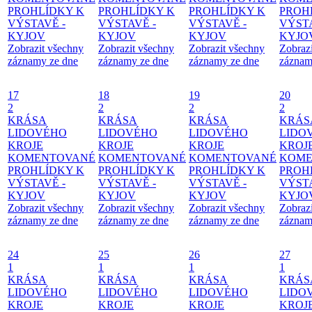
PROHLÍDKY K
PROHLÍDKY K
PROHLÍDKY K
PROH
VÝSTAVĚ -
VÝSTAVĚ -
VÝSTAVĚ -
VÝSTA
KYJOV
KYJOV
KYJOV
KYJO
Zobrazit všechny
Zobrazit všechny
Zobrazit všechny
Zobraz
záznamy ze dne
záznamy ze dne
záznamy ze dne
záznam
17
18
19
20
2
2
2
2
KRÁSA
KRÁSA
KRÁSA
KRÁS
LIDOVÉHO
LIDOVÉHO
LIDOVÉHO
LIDO
KROJE
KROJE
KROJE
KROJ
KOMENTOVANÉ
KOMENTOVANÉ
KOMENTOVANÉ
KOME
PROHLÍDKY K
PROHLÍDKY K
PROHLÍDKY K
PROH
VÝSTAVĚ -
VÝSTAVĚ -
VÝSTAVĚ -
VÝSTA
KYJOV
KYJOV
KYJOV
KYJO
Zobrazit všechny
Zobrazit všechny
Zobrazit všechny
Zobraz
záznamy ze dne
záznamy ze dne
záznamy ze dne
záznam
24
25
26
27
1
1
1
1
KRÁSA
KRÁSA
KRÁSA
KRÁS
LIDOVÉHO
LIDOVÉHO
LIDOVÉHO
LIDO
KROJE
KROJE
KROJE
KROJ