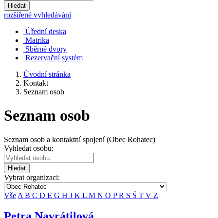
Hledat
rozšířené vyhledávání
Úřední deska
Matrika
Sběrné dvory
Rezervační systém
Úvodní stránka
Kontakt
Seznam osob
Seznam osob
Seznam osob a kontaktní spojení (Obec Rohatec)
Vyhledat osobu:
Hledat
Vybrat organizaci:
Vše
A
B
C
D
E
G
H
J
K
L
M
N
O
P
R
S
Š
T
V
Z
Petra Navrátilová