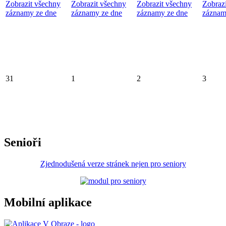
Zobrazit všechny
Zobrazit všechny
Zobrazit všechny
Zobraz
záznamy ze dne
záznamy ze dne
záznamy ze dne
záznam
31
1
2
3
Senioři
Zjednodušená verze stránek nejen pro seniory
Mobilní aplikace