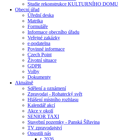
Studie rekonstrukce KULTURNÍHO DOMU
Obecní úřad
Úřední deska
Matrika
Formuláře
Informace obecního úřadu
Veřejné zakázky
e-podatelna
Povinné informace
Czech Point
Životní situace
GDPR
Volby
Dokumenty
Aktuálně
Sdělení a oznámení
Zpravodaj - Rohatecký svět
Hlášení místního rozhlasu
Kalendář akcí
Akce v okolí
SENIOR TAXI
Stavební pozemky - Panská Šířavina
TV zpravodajství
Opustili nás
r. 2026