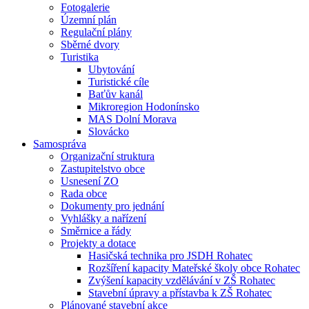
Fotogalerie
Územní plán
Regulační plány
Sběrné dvory
Turistika
Ubytování
Turistické cíle
Baťův kanál
Mikroregion Hodonínsko
MAS Dolní Morava
Slovácko
Samospráva
Organizační struktura
Zastupitelstvo obce
Usnesení ZO
Rada obce
Dokumenty pro jednání
Vyhlášky a nařízení
Směrnice a řády
Projekty a dotace
Hasičská technika pro JSDH Rohatec
Rozšíření kapacity Mateřské školy obce Rohatec
Zvýšení kapacity vzdělávání v ZŠ Rohatec
Stavební úpravy a přístavba k ZŠ Rohatec
Plánované stavební akce