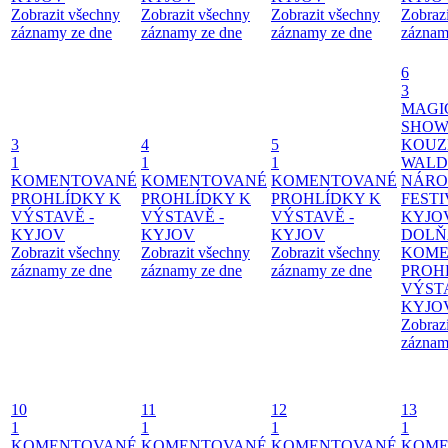
Zobrazit všechny
Zobrazit všechny
Zobrazit všechny
Zobraz
záznamy ze dne
záznamy ze dne
záznamy ze dne
záznam
6
3
MAGI
SHOW
3
4
5
KOUZ
1
1
1
WALD
KOMENTOVANÉ
KOMENTOVANÉ
KOMENTOVANÉ
NÁRO
PROHLÍDKY K
PROHLÍDKY K
PROHLÍDKY K
FESTI
VÝSTAVĚ -
VÝSTAVĚ -
VÝSTAVĚ -
KYJO
KYJOV
KYJOV
KYJOV
DOLŇ
Zobrazit všechny
Zobrazit všechny
Zobrazit všechny
KOME
záznamy ze dne
záznamy ze dne
záznamy ze dne
PROH
VÝSTA
KYJO
Zobraz
záznam
10
11
12
13
1
1
1
1
KOMENTOVANÉ
KOMENTOVANÉ
KOMENTOVANÉ
KOME