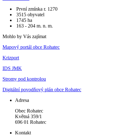
První zmínka r. 1270
3515 obyvatel
1745 ha
163 - 204 m. n. m.
Mohlo by Vás zajímat
Mapový portál obce Rohatec
Krizport
IDS JMK
Stromy pod kontrolou
Digitální povodňový plán obce Rohatec
Adresa
Obec Rohatec
Květná 359/1
696 01 Rohatec
Kontakt