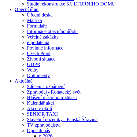
Studie rekonstrukce KULTURNÍHO DOMU
Obecní úřad
Úřední deska
Matrika
Formuláře
Informace obecního úřadu
Veřejné zakázky
e-podatelna
Povinné informace
Czech Point
Životní situace
GDPR
Volby
Dokumenty
Aktuálně
Sdělení a oznámení
Zpravodaj - Rohatecký svět
Hlášení místního rozhlasu
Kalendář akcí
Akce v okolí
SENIOR TAXI
Stavební pozemky - Panská Šířavina
TV zpravodajství
Opustili nás
r. 2026