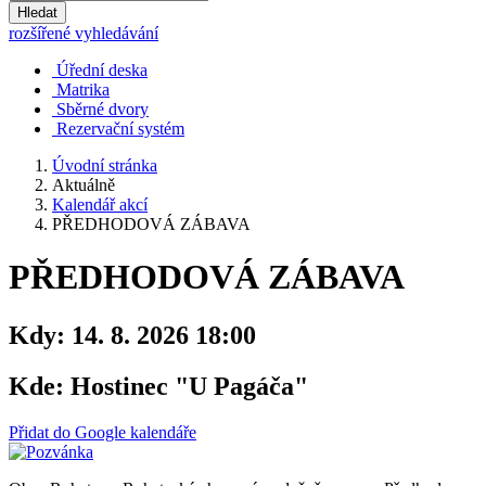
Hledat
rozšířené vyhledávání
Úřední deska
Matrika
Sběrné dvory
Rezervační systém
Úvodní stránka
Aktuálně
Kalendář akcí
PŘEDHODOVÁ ZÁBAVA
PŘEDHODOVÁ ZÁBAVA
Kdy:
14. 8. 2026 18:00
Kde:
Hostinec "U Pagáča"
Přidat do Google kalendáře