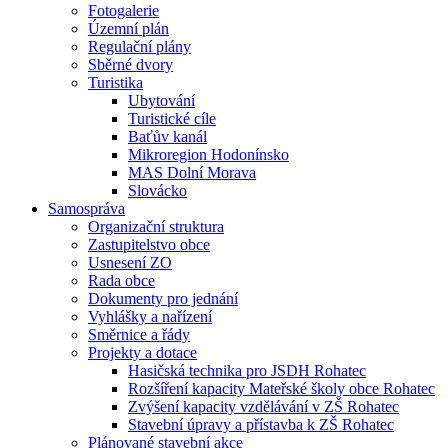
Fotogalerie
Územní plán
Regulační plány
Sběrné dvory
Turistika
Ubytování
Turistické cíle
Baťův kanál
Mikroregion Hodonínsko
MAS Dolní Morava
Slovácko
Samospráva
Organizační struktura
Zastupitelstvo obce
Usnesení ZO
Rada obce
Dokumenty pro jednání
Vyhlášky a nařízení
Směrnice a řády
Projekty a dotace
Hasičská technika pro JSDH Rohatec
Rozšíření kapacity Mateřské školy obce Rohatec
Zvýšení kapacity vzdělávání v ZŠ Rohatec
Stavební úpravy a přístavba k ZŠ Rohatec
Plánované stavební akce