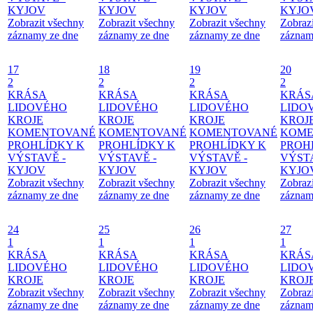
KYJOV
KYJOV
KYJOV
KYJO
Zobrazit všechny
Zobrazit všechny
Zobrazit všechny
Zobraz
záznamy ze dne
záznamy ze dne
záznamy ze dne
záznam
17
18
19
20
2
2
2
2
KRÁSA
KRÁSA
KRÁSA
KRÁS
LIDOVÉHO
LIDOVÉHO
LIDOVÉHO
LIDO
KROJE
KROJE
KROJE
KROJ
KOMENTOVANÉ
KOMENTOVANÉ
KOMENTOVANÉ
KOME
PROHLÍDKY K
PROHLÍDKY K
PROHLÍDKY K
PROH
VÝSTAVĚ -
VÝSTAVĚ -
VÝSTAVĚ -
VÝSTA
KYJOV
KYJOV
KYJOV
KYJO
Zobrazit všechny
Zobrazit všechny
Zobrazit všechny
Zobraz
záznamy ze dne
záznamy ze dne
záznamy ze dne
záznam
24
25
26
27
1
1
1
1
KRÁSA
KRÁSA
KRÁSA
KRÁS
LIDOVÉHO
LIDOVÉHO
LIDOVÉHO
LIDO
KROJE
KROJE
KROJE
KROJ
Zobrazit všechny
Zobrazit všechny
Zobrazit všechny
Zobraz
záznamy ze dne
záznamy ze dne
záznamy ze dne
záznam