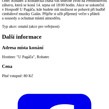
Obec Rohatec a Rohatecká chasa vás srdečně zvou na Předhodovou
zábavu, která se koná 14. srpna od 18:00 hodin. Akce se uskuteční
v Hospodě U Pagáča, kde budete mít možnost se pobavit při hudbě
cimbálové muziky Galán. Přijďte si užít příjemný večer s přáteli
a sousedy a ochutnat místní atmosféru.
Typ akce: ostatní (akce pro veřejnost)
Další informace
Adresa místa konání
Hostinec "U Pagáča", Rohatec
Cena
Plné vstupné: 80 Kč