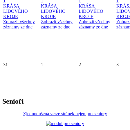
1
1
1
1
KRÁSA
KRÁSA
KRÁSA
KRÁS
LIDOVÉHO
LIDOVÉHO
LIDOVÉHO
LIDO
KROJE
KROJE
KROJE
KROJ
Zobrazit všechny
Zobrazit všechny
Zobrazit všechny
Zobraz
záznamy ze dne
záznamy ze dne
záznamy ze dne
záznam
31
1
2
3
Senioři
Zjednodušená verze stránek nejen pro seniory