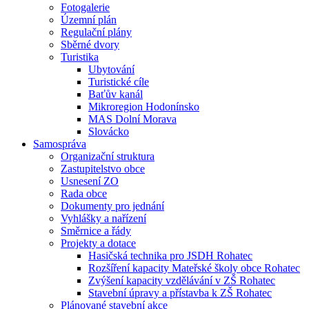
Fotogalerie
Územní plán
Regulační plány
Sběrné dvory
Turistika
Ubytování
Turistické cíle
Baťův kanál
Mikroregion Hodonínsko
MAS Dolní Morava
Slovácko
Samospráva
Organizační struktura
Zastupitelstvo obce
Usnesení ZO
Rada obce
Dokumenty pro jednání
Vyhlášky a nařízení
Směrnice a řády
Projekty a dotace
Hasičská technika pro JSDH Rohatec
Rozšíření kapacity Mateřské školy obce Rohatec
Zvýšení kapacity vzdělávání v ZŠ Rohatec
Stavební úpravy a přístavba k ZŠ Rohatec
Plánované stavební akce