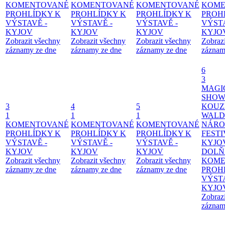
KOMENTOVANÉ
KOMENTOVANÉ
KOMENTOVANÉ
KOME
PROHLÍDKY K
PROHLÍDKY K
PROHLÍDKY K
PROH
VÝSTAVĚ -
VÝSTAVĚ -
VÝSTAVĚ -
VÝSTA
KYJOV
KYJOV
KYJOV
KYJO
Zobrazit všechny
Zobrazit všechny
Zobrazit všechny
Zobraz
záznamy ze dne
záznamy ze dne
záznamy ze dne
záznam
6
3
MAGI
SHOW
3
4
5
KOUZ
1
1
1
WALD
KOMENTOVANÉ
KOMENTOVANÉ
KOMENTOVANÉ
NÁRO
PROHLÍDKY K
PROHLÍDKY K
PROHLÍDKY K
FESTI
VÝSTAVĚ -
VÝSTAVĚ -
VÝSTAVĚ -
KYJO
KYJOV
KYJOV
KYJOV
DOLŇ
Zobrazit všechny
Zobrazit všechny
Zobrazit všechny
KOME
záznamy ze dne
záznamy ze dne
záznamy ze dne
PROH
VÝSTA
KYJO
Zobraz
záznam