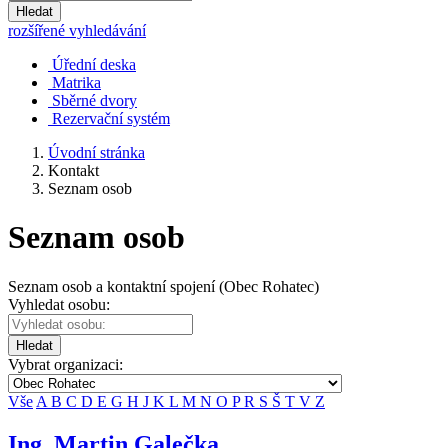
Hledat
rozšířené vyhledávání
Úřední deska
Matrika
Sběrné dvory
Rezervační systém
Úvodní stránka
Kontakt
Seznam osob
Seznam osob
Seznam osob a kontaktní spojení (Obec Rohatec)
Vyhledat osobu:
Hledat
Vybrat organizaci:
Vše
A
B
C
D
E
G
H
J
K
L
M
N
O
P
R
S
Š
T
V
Z
Ing. Martin Galečka