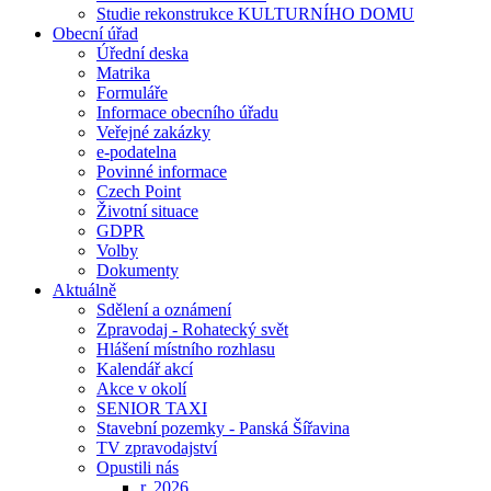
Studie rekonstrukce KULTURNÍHO DOMU
Obecní úřad
Úřední deska
Matrika
Formuláře
Informace obecního úřadu
Veřejné zakázky
e-podatelna
Povinné informace
Czech Point
Životní situace
GDPR
Volby
Dokumenty
Aktuálně
Sdělení a oznámení
Zpravodaj - Rohatecký svět
Hlášení místního rozhlasu
Kalendář akcí
Akce v okolí
SENIOR TAXI
Stavební pozemky - Panská Šířavina
TV zpravodajství
Opustili nás
r. 2026