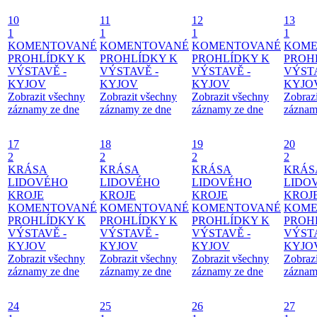
10
11
12
13
1
1
1
1
KOMENTOVANÉ
KOMENTOVANÉ
KOMENTOVANÉ
KOME
PROHLÍDKY K
PROHLÍDKY K
PROHLÍDKY K
PROH
VÝSTAVĚ -
VÝSTAVĚ -
VÝSTAVĚ -
VÝSTA
KYJOV
KYJOV
KYJOV
KYJO
Zobrazit všechny
Zobrazit všechny
Zobrazit všechny
Zobraz
záznamy ze dne
záznamy ze dne
záznamy ze dne
záznam
17
18
19
20
2
2
2
2
KRÁSA
KRÁSA
KRÁSA
KRÁS
LIDOVÉHO
LIDOVÉHO
LIDOVÉHO
LIDO
KROJE
KROJE
KROJE
KROJ
KOMENTOVANÉ
KOMENTOVANÉ
KOMENTOVANÉ
KOME
PROHLÍDKY K
PROHLÍDKY K
PROHLÍDKY K
PROH
VÝSTAVĚ -
VÝSTAVĚ -
VÝSTAVĚ -
VÝSTA
KYJOV
KYJOV
KYJOV
KYJO
Zobrazit všechny
Zobrazit všechny
Zobrazit všechny
Zobraz
záznamy ze dne
záznamy ze dne
záznamy ze dne
záznam
24
25
26
27