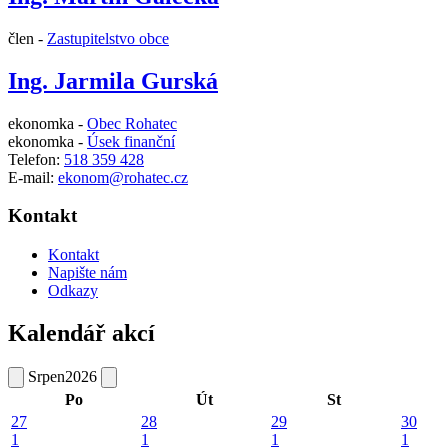
člen -
Zastupitelstvo obce
Ing. Jarmila Gurská
ekonomka -
Obec Rohatec
ekonomka -
Úsek finanční
Telefon:
518 359 428
E-mail:
ekonom@rohatec.cz
Kontakt
Kontakt
Napište nám
Odkazy
Kalendář akcí
Srpen
2026
Po
Út
St
27
28
29
30
1
1
1
1