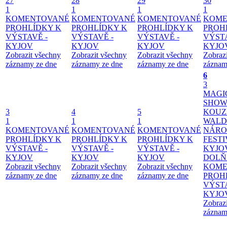
27
28
29
30
1
1
1
1
KOMENTOVANÉ
KOMENTOVANÉ
KOMENTOVANÉ
KOME
PROHLÍDKY K
PROHLÍDKY K
PROHLÍDKY K
PROH
VÝSTAVĚ -
VÝSTAVĚ -
VÝSTAVĚ -
VÝSTA
KYJOV
KYJOV
KYJOV
KYJO
Zobrazit všechny
Zobrazit všechny
Zobrazit všechny
Zobraz
záznamy ze dne
záznamy ze dne
záznamy ze dne
záznam
6
3
MAGI
SHOW
3
4
5
KOUZ
1
1
1
WALD
KOMENTOVANÉ
KOMENTOVANÉ
KOMENTOVANÉ
NÁRO
PROHLÍDKY K
PROHLÍDKY K
PROHLÍDKY K
FESTI
VÝSTAVĚ -
VÝSTAVĚ -
VÝSTAVĚ -
KYJO
KYJOV
KYJOV
KYJOV
DOLŇ
Zobrazit všechny
Zobrazit všechny
Zobrazit všechny
KOME
záznamy ze dne
záznamy ze dne
záznamy ze dne
PROH
VÝSTA
KYJO
Zobraz
záznam