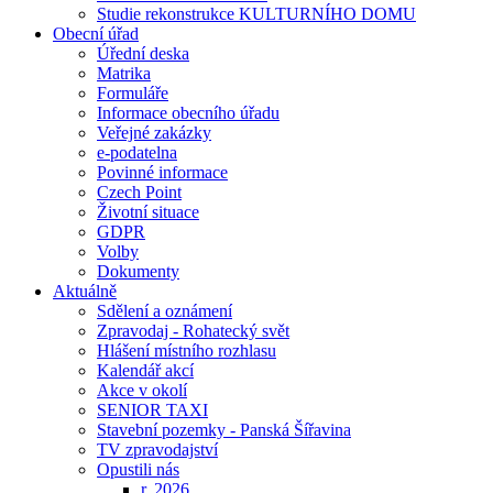
Studie rekonstrukce KULTURNÍHO DOMU
Obecní úřad
Úřední deska
Matrika
Formuláře
Informace obecního úřadu
Veřejné zakázky
e-podatelna
Povinné informace
Czech Point
Životní situace
GDPR
Volby
Dokumenty
Aktuálně
Sdělení a oznámení
Zpravodaj - Rohatecký svět
Hlášení místního rozhlasu
Kalendář akcí
Akce v okolí
SENIOR TAXI
Stavební pozemky - Panská Šířavina
TV zpravodajství
Opustili nás
r. 2026