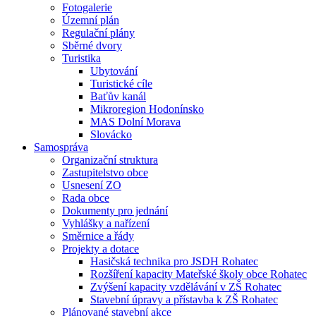
Fotogalerie
Územní plán
Regulační plány
Sběrné dvory
Turistika
Ubytování
Turistické cíle
Baťův kanál
Mikroregion Hodonínsko
MAS Dolní Morava
Slovácko
Samospráva
Organizační struktura
Zastupitelstvo obce
Usnesení ZO
Rada obce
Dokumenty pro jednání
Vyhlášky a nařízení
Směrnice a řády
Projekty a dotace
Hasičská technika pro JSDH Rohatec
Rozšíření kapacity Mateřské školy obce Rohatec
Zvýšení kapacity vzdělávání v ZŠ Rohatec
Stavební úpravy a přístavba k ZŠ Rohatec
Plánované stavební akce