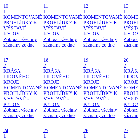
10
11
12
13
1
1
1
1
KOMENTOVANÉ
KOMENTOVANÉ
KOMENTOVANÉ
KOME
PROHLÍDKY K
PROHLÍDKY K
PROHLÍDKY K
PROH
VÝSTAVĚ -
VÝSTAVĚ -
VÝSTAVĚ -
VÝSTA
KYJOV
KYJOV
KYJOV
KYJO
Zobrazit všechny
Zobrazit všechny
Zobrazit všechny
Zobraz
záznamy ze dne
záznamy ze dne
záznamy ze dne
záznam
17
18
19
20
2
2
2
2
KRÁSA
KRÁSA
KRÁSA
KRÁS
LIDOVÉHO
LIDOVÉHO
LIDOVÉHO
LIDO
KROJE
KROJE
KROJE
KROJ
KOMENTOVANÉ
KOMENTOVANÉ
KOMENTOVANÉ
KOME
PROHLÍDKY K
PROHLÍDKY K
PROHLÍDKY K
PROH
VÝSTAVĚ -
VÝSTAVĚ -
VÝSTAVĚ -
VÝSTA
KYJOV
KYJOV
KYJOV
KYJO
Zobrazit všechny
Zobrazit všechny
Zobrazit všechny
Zobraz
záznamy ze dne
záznamy ze dne
záznamy ze dne
záznam
24
25
26
27
1
1
1
1