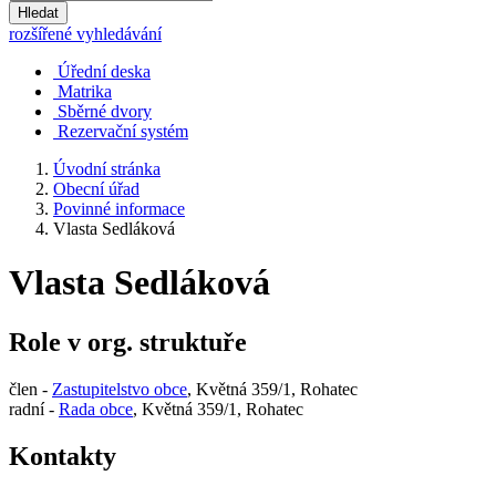
Hledat
rozšířené vyhledávání
Úřední deska
Matrika
Sběrné dvory
Rezervační systém
Úvodní stránka
Obecní úřad
Povinné informace
Vlasta Sedláková
Vlasta Sedláková
Role v org. struktuře
člen -
Zastupitelstvo obce
, Květná 359/1, Rohatec
radní -
Rada obce
, Květná 359/1, Rohatec
Kontakty