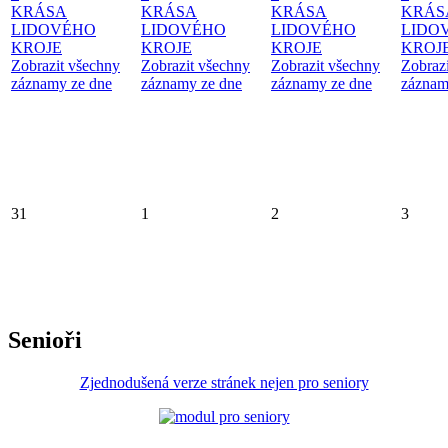
KRÁSA
KRÁSA
KRÁSA
KRÁS
LIDOVÉHO
LIDOVÉHO
LIDOVÉHO
LIDO
KROJE
KROJE
KROJE
KROJ
Zobrazit všechny
Zobrazit všechny
Zobrazit všechny
Zobraz
záznamy ze dne
záznamy ze dne
záznamy ze dne
záznam
31
1
2
3
Senioři
Zjednodušená verze stránek nejen pro seniory