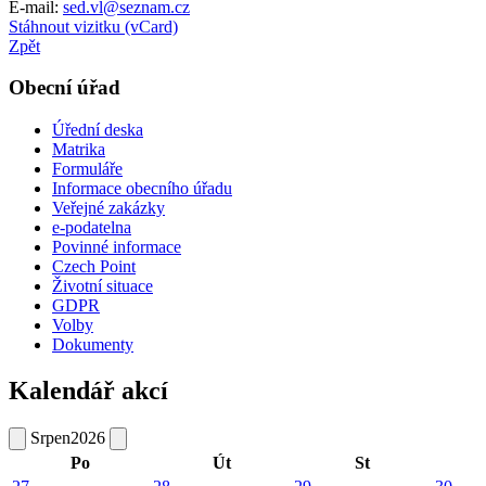
E-mail:
sed.vl@seznam.cz
Stáhnout vizitku (vCard)
Zpět
Obecní úřad
Úřední deska
Matrika
Formuláře
Informace obecního úřadu
Veřejné zakázky
e-podatelna
Povinné informace
Czech Point
Životní situace
GDPR
Volby
Dokumenty
Kalendář akcí
Srpen
2026
Po
Út
St