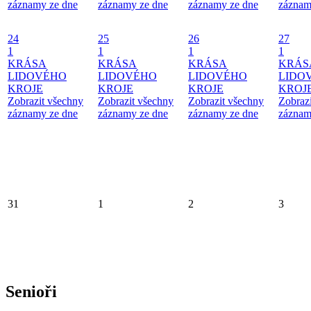
záznamy ze dne
záznamy ze dne
záznamy ze dne
záznam
24
25
26
27
1
1
1
1
KRÁSA
KRÁSA
KRÁSA
KRÁS
LIDOVÉHO
LIDOVÉHO
LIDOVÉHO
LIDO
KROJE
KROJE
KROJE
KROJ
Zobrazit všechny
Zobrazit všechny
Zobrazit všechny
Zobraz
záznamy ze dne
záznamy ze dne
záznamy ze dne
záznam
31
1
2
3
Senioři