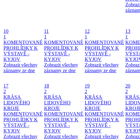
Zobraz
záznam
10
11
12
13
1
1
1
1
KOMENTOVANÉ
KOMENTOVANÉ
KOMENTOVANÉ
KOME
PROHLÍDKY K
PROHLÍDKY K
PROHLÍDKY K
PROH
VÝSTAVĚ -
VÝSTAVĚ -
VÝSTAVĚ -
VÝSTA
KYJOV
KYJOV
KYJOV
KYJO
Zobrazit všechny
Zobrazit všechny
Zobrazit všechny
Zobraz
záznamy ze dne
záznamy ze dne
záznamy ze dne
záznam
17
18
19
20
2
2
2
2
KRÁSA
KRÁSA
KRÁSA
KRÁS
LIDOVÉHO
LIDOVÉHO
LIDOVÉHO
LIDO
KROJE
KROJE
KROJE
KROJ
KOMENTOVANÉ
KOMENTOVANÉ
KOMENTOVANÉ
KOME
PROHLÍDKY K
PROHLÍDKY K
PROHLÍDKY K
PROH
VÝSTAVĚ -
VÝSTAVĚ -
VÝSTAVĚ -
VÝSTA
KYJOV
KYJOV
KYJOV
KYJO
Zobrazit všechny
Zobrazit všechny
Zobrazit všechny
Zobraz