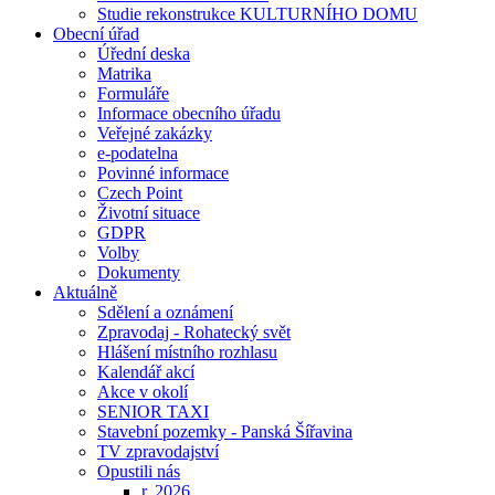
Studie rekonstrukce KULTURNÍHO DOMU
Obecní úřad
Úřední deska
Matrika
Formuláře
Informace obecního úřadu
Veřejné zakázky
e-podatelna
Povinné informace
Czech Point
Životní situace
GDPR
Volby
Dokumenty
Aktuálně
Sdělení a oznámení
Zpravodaj - Rohatecký svět
Hlášení místního rozhlasu
Kalendář akcí
Akce v okolí
SENIOR TAXI
Stavební pozemky - Panská Šířavina
TV zpravodajství
Opustili nás
r. 2026