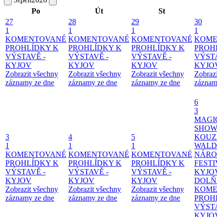
Po
Út
St
27
28
29
30
1
1
1
1
KOMENTOVANÉ
KOMENTOVANÉ
KOMENTOVANÉ
KOME
PROHLÍDKY K
PROHLÍDKY K
PROHLÍDKY K
PROH
VÝSTAVĚ -
VÝSTAVĚ -
VÝSTAVĚ -
VÝSTA
KYJOV
KYJOV
KYJOV
KYJO
Zobrazit všechny
Zobrazit všechny
Zobrazit všechny
Zobraz
záznamy ze dne
záznamy ze dne
záznamy ze dne
záznam
6
3
MAGI
SHOW
3
4
5
KOUZ
1
1
1
WALD
KOMENTOVANÉ
KOMENTOVANÉ
KOMENTOVANÉ
NÁRO
PROHLÍDKY K
PROHLÍDKY K
PROHLÍDKY K
FESTI
VÝSTAVĚ -
VÝSTAVĚ -
VÝSTAVĚ -
KYJO
KYJOV
KYJOV
KYJOV
DOLŇ
Zobrazit všechny
Zobrazit všechny
Zobrazit všechny
KOME
záznamy ze dne
záznamy ze dne
záznamy ze dne
PROH
VÝSTA
KYJO