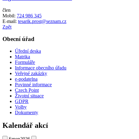
člen
Mobil:
724 986 345
E-mail:
tesarik.prost@seznam.cz
Zpět
Obecní úřad
Úřední deska
Matrika
Formuláře
Informace obecního úřadu
Veřejné zakázky
e-podatelna
Povinné informace
Czech Point
Životní situace
GDPR
Volby
Dokumenty
Kalendář akcí
Srpen
2026