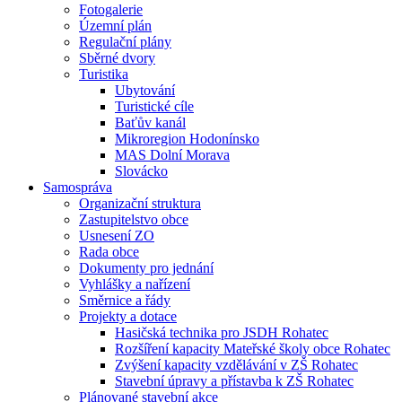
Fotogalerie
Územní plán
Regulační plány
Sběrné dvory
Turistika
Ubytování
Turistické cíle
Baťův kanál
Mikroregion Hodonínsko
MAS Dolní Morava
Slovácko
Samospráva
Organizační struktura
Zastupitelstvo obce
Usnesení ZO
Rada obce
Dokumenty pro jednání
Vyhlášky a nařízení
Směrnice a řády
Projekty a dotace
Hasičská technika pro JSDH Rohatec
Rozšíření kapacity Mateřské školy obce Rohatec
Zvýšení kapacity vzdělávání v ZŠ Rohatec
Stavební úpravy a přístavba k ZŠ Rohatec
Plánované stavební akce