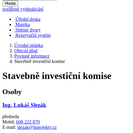
Hledat
rozšířené vyhledávání
Úřední deska
Matrika
Sběrné dvory
Rezervační systém
Úvodní stránka
Obecní úřad
Povinné informace
Stavebně investiční komise
Stavebně investiční komise
Osoby
Ing. Lukáš Slezák
předseda
Mobil:
608 222 879
E-mail:
slezak@lsprojekty.cz