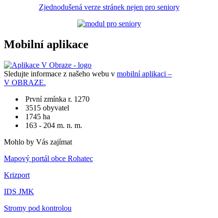
Zjednodušená verze stránek nejen pro seniory
Mobilní aplikace
Sledujte informace z našeho webu v
mobilní aplikaci –
V OBRAZE.
První zmínka r. 1270
3515 obyvatel
1745 ha
163 - 204 m. n. m.
Mohlo by Vás zajímat
Mapový portál obce Rohatec
Krizport
IDS JMK
Stromy pod kontrolou