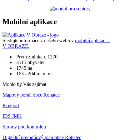
Mobilní aplikace
Sledujte informace z našeho webu v
mobilní aplikaci –
V OBRAZE.
První zmínka r. 1270
3515 obyvatel
1745 ha
163 - 204 m. n. m.
Mohlo by Vás zajímat
Mapový portál obce Rohatec
Krizport
IDS JMK
Stromy pod kontrolou
Digitální povodňový plán obce Rohatec