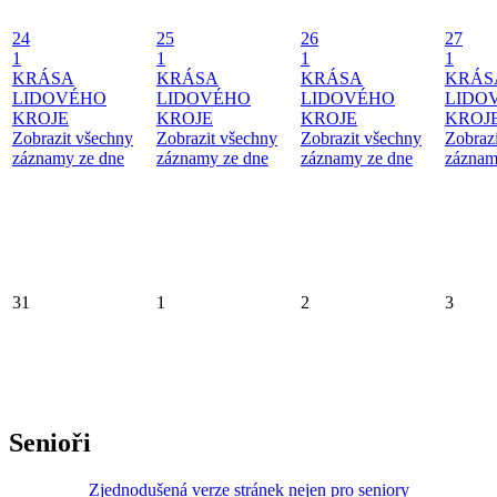
24
25
26
27
1
1
1
1
KRÁSA
KRÁSA
KRÁSA
KRÁS
LIDOVÉHO
LIDOVÉHO
LIDOVÉHO
LIDO
KROJE
KROJE
KROJE
KROJ
Zobrazit všechny
Zobrazit všechny
Zobrazit všechny
Zobraz
záznamy ze dne
záznamy ze dne
záznamy ze dne
záznam
31
1
2
3
Senioři
Zjednodušená verze stránek nejen pro seniory