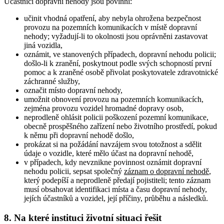
Účastníci dopravní nehody jsou povinni:
učinit vhodná opatření, aby nebyla ohrožena bezpečnost
provozu na pozemních komunikacích v místě dopravní
nehody; vyžadují-li to okolnosti jsou oprávněni zastavovat
jiná vozidla,
oznámit, ve stanovených případech, dopravní nehodu policii;
došlo-li k zranění, poskytnout podle svých schopností první
pomoc a k zraněné osobě přivolat poskytovatele zdravotnické
záchranné služby,
označit místo dopravní nehody,
umožnit obnovení provozu na pozemních komunikacích,
zejména provozu vozidel hromadné dopravy osob,
neprodleně ohlásit policii poškození pozemní komunikace,
obecně prospěšného zařízení nebo životního prostředí, pokud
k němu při dopravní nehodě došlo,
prokázat si na požádání navzájem svou totožnost a sdělit
údaje o vozidle, které mělo účast na dopravní nehodě,
v případech, kdy nevznikne povinnost oznámit dopravní
nehodu policii, sepsat společný
záznam o dopravní nehodě
,
který podepíší a neprodleně předají pojistiteli; tento záznam
musí obsahovat identifikaci místa a času dopravní nehody,
jejích účastníků a vozidel, její příčiny, průběhu a následků.
8. Na které instituci životní situaci řešit