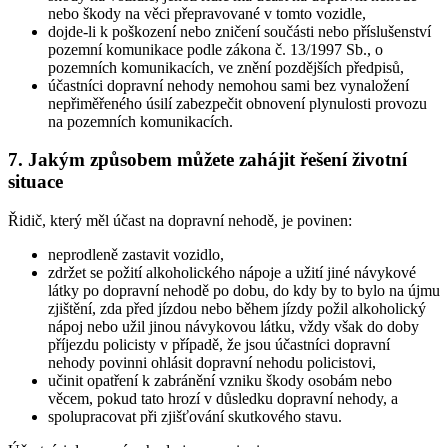
nebo škody na věci přepravované v tomto vozidle,
dojde-li k poškození nebo zničení součásti nebo příslušenství
pozemní komunikace podle zákona č. 13/1997 Sb., o
pozemních komunikacích, ve znění pozdějších předpisů,
účastníci dopravní nehody nemohou sami bez vynaložení
nepřiměřeného úsilí zabezpečit obnovení plynulosti provozu
na pozemních komunikacích.
7. Jakým způsobem můžete zahájit řešení životní
situace
Řidič, který měl účast na dopravní nehodě, je povinen:
neprodleně zastavit vozidlo,
zdržet se požití alkoholického nápoje a užití jiné návykové
látky po dopravní nehodě po dobu, do kdy by to bylo na újmu
zjištění, zda před jízdou nebo během jízdy požil alkoholický
nápoj nebo užil jinou návykovou látku, vždy však do doby
příjezdu policisty v případě, že jsou účastníci dopravní
nehody povinni ohlásit dopravní nehodu policistovi,
učinit opatření k zabránění vzniku škody osobám nebo
věcem, pokud tato hrozí v důsledku dopravní nehody, a
spolupracovat při zjišťování skutkového stavu.