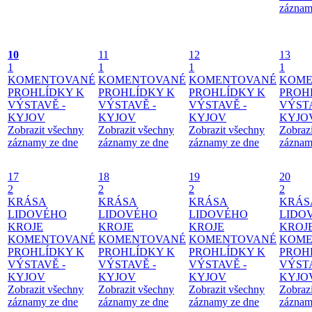
záznam
10
11
12
13
1
1
1
1
KOMENTOVANÉ
KOMENTOVANÉ
KOMENTOVANÉ
KOME
PROHLÍDKY K
PROHLÍDKY K
PROHLÍDKY K
PROH
VÝSTAVĚ -
VÝSTAVĚ -
VÝSTAVĚ -
VÝSTA
KYJOV
KYJOV
KYJOV
KYJO
Zobrazit všechny
Zobrazit všechny
Zobrazit všechny
Zobraz
záznamy ze dne
záznamy ze dne
záznamy ze dne
záznam
17
18
19
20
2
2
2
2
KRÁSA
KRÁSA
KRÁSA
KRÁS
LIDOVÉHO
LIDOVÉHO
LIDOVÉHO
LIDO
KROJE
KROJE
KROJE
KROJ
KOMENTOVANÉ
KOMENTOVANÉ
KOMENTOVANÉ
KOME
PROHLÍDKY K
PROHLÍDKY K
PROHLÍDKY K
PROH
VÝSTAVĚ -
VÝSTAVĚ -
VÝSTAVĚ -
VÝSTA
KYJOV
KYJOV
KYJOV
KYJO
Zobrazit všechny
Zobrazit všechny
Zobrazit všechny
Zobraz
záznamy ze dne
záznamy ze dne
záznamy ze dne
záznam