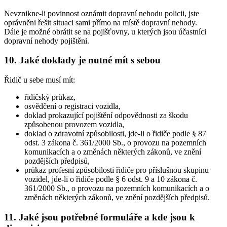
Nevznikne-li povinnost oznámit dopravní nehodu policii, jste
oprávněni řešit situaci sami přímo na místě dopravní nehody.
Dále je možné obrátit se na pojišťovny, u kterých jsou účastníci
dopravní nehody pojištěni.
10. Jaké doklady je nutné mít s sebou
Řidič u sebe musí mít:
řidičský průkaz,
osvědčení o registraci vozidla,
doklad prokazující pojištění odpovědnosti za škodu
způsobenou provozem vozidla,
doklad o zdravotní způsobilosti, jde-li o řidiče podle § 87
odst. 3 zákona č. 361/2000 Sb., o provozu na pozemních
komunikacích a o změnách některých zákonů, ve znění
pozdějších předpisů,
průkaz profesní způsobilosti řidiče pro příslušnou skupinu
vozidel, jde-li o řidiče podle § 6 odst. 9 a 10 zákona č.
361/2000 Sb., o provozu na pozemních komunikacích a o
změnách některých zákonů, ve znění pozdějších předpisů.
11. Jaké jsou potřebné formuláře a kde jsou k