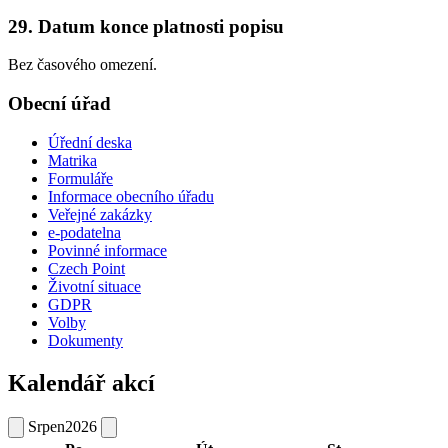
29. Datum konce platnosti popisu
Bez časového omezení.
Obecní úřad
Úřední deska
Matrika
Formuláře
Informace obecního úřadu
Veřejné zakázky
e-podatelna
Povinné informace
Czech Point
Životní situace
GDPR
Volby
Dokumenty
Kalendář akcí
Srpen
2026