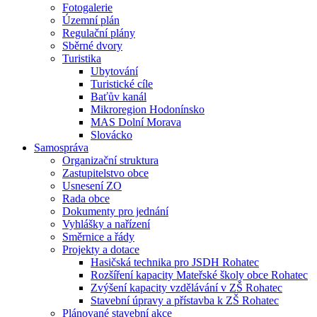
Fotogalerie
Územní plán
Regulační plány
Sběrné dvory
Turistika
Ubytování
Turistické cíle
Baťův kanál
Mikroregion Hodonínsko
MAS Dolní Morava
Slovácko
Samospráva
Organizační struktura
Zastupitelstvo obce
Usnesení ZO
Rada obce
Dokumenty pro jednání
Vyhlášky a nařízení
Směrnice a řády
Projekty a dotace
Hasičská technika pro JSDH Rohatec
Rozšíření kapacity Mateřské školy obce Rohatec
Zvýšení kapacity vzdělávání v ZŠ Rohatec
Stavební úpravy a přístavba k ZŠ Rohatec
Plánované stavební akce