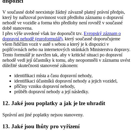
dispozici
V současné době neexistuje žádný závazně platný právní předpis,
který by nařizoval povinnost vozit předlohu záznamu o dopravní
nehodě ve vozidle a forma této předlohy není rovněž v současné
době stanovena.
I přes výše uvedené však lze doporučit tzv.
Evropský záznam o
dopravní nehodě (euroformulář)
, který současně doporučujeme
všem řidičům vozit v autě s sebou a který je k dispozici v
pojišťovnách nebo na internetových stránkách Ministerstva dopravy.
Tento formulář je navržen tak, aby v kritické situaci po dopravní
nehodě vedl její účastníky k tomu, aby neopomněli v záznamu uvést
důležité skutečnosti stanovené zákonem:
identifikaci místa a času dopravní nehody,
identifikaci účastníků dopravní nehody a jejich vozidel,
příčiny vzniku dopravní nehody,
průběh dopravní nehody a její následky.
12. Jaké jsou poplatky a jak je lze uhradit
Správní ani jiné poplatky nejsou stanoveny.
13. Jaké jsou lhůty pro vyřízení