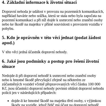
4. Základní informace k životní situaci
Dopravní nehoda je událost v provozu na pozemních komunikacích,
například havárie nebo srážka, která se stala nebo byla započata na
pozemní komunikaci a při níž dojde k usmrcení nebo zranění osoby
nebo ke škodě na majetku v přímé souvislosti s provozem vozidla v
pohybu.
5. Kdo je oprávněn v této věci jednat (podat žádost
apod.)
V této věci jedná účastník dopravní nehody.
6. Jaké jsou podmínky a postup pro řešení životní
situace
Nedojde-li při dopravní nehodě k usmrcení nebo zranění osoby
nebo k hmotné škodě převyšující zřejmě na některém ze
zúčastněných vozidel včetně přepravovaných věcí částku 100 000
Kč, jsou účastníci dopravní nehody povinni ohlásit dopravní nehodu
policii jen v následujících případech:
dojde-li ke hmotné škodě na majetku třetí osoby, s výjimkou
škody na vozidle, jehož řidič má účast na dopravní nehodě