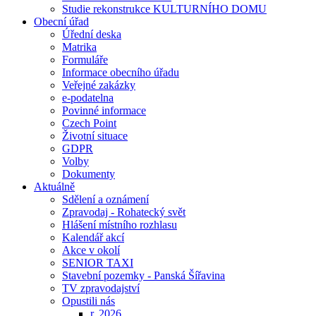
Studie rekonstrukce KULTURNÍHO DOMU
Obecní úřad
Úřední deska
Matrika
Formuláře
Informace obecního úřadu
Veřejné zakázky
e-podatelna
Povinné informace
Czech Point
Životní situace
GDPR
Volby
Dokumenty
Aktuálně
Sdělení a oznámení
Zpravodaj - Rohatecký svět
Hlášení místního rozhlasu
Kalendář akcí
Akce v okolí
SENIOR TAXI
Stavební pozemky - Panská Šířavina
TV zpravodajství
Opustili nás
r. 2026