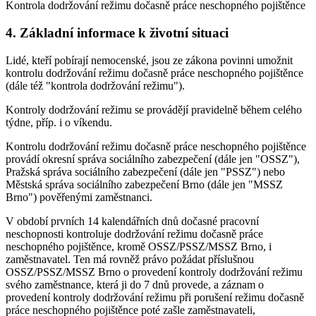
Kontrola dodržování režimu dočasně práce neschopného pojištěnce
4. Základní informace k životní situaci
Lidé, kteří pobírají nemocenské, jsou ze zákona povinni umožnit
kontrolu dodržování režimu dočasně práce neschopného pojištěnce
(dále též "kontrola dodržování režimu").
Kontroly dodržování režimu se provádějí pravidelně během celého
týdne, příp. i o víkendu.
Kontrolu dodržování režimu dočasně práce neschopného pojištěnce
provádí okresní správa sociálního zabezpečení (dále jen "OSSZ"),
Pražská správa sociálního zabezpečení (dále jen "PSSZ") nebo
Městská správa sociálního zabezpečení Brno (dále jen "MSSZ
Brno") pověřenými zaměstnanci.
V období prvních 14 kalendářních dnů dočasné pracovní
neschopnosti kontroluje dodržování režimu dočasně práce
neschopného pojištěnce, kromě OSSZ/PSSZ/MSSZ Brno, i
zaměstnavatel. Ten má rovněž právo požádat příslušnou
OSSZ/PSSZ/MSSZ Brno o provedení kontroly dodržování režimu
svého zaměstnance, která ji do 7 dnů provede, a záznam o
provedení kontroly dodržování režimu při porušení režimu dočasně
práce neschopného pojištěnce poté zašle zaměstnavateli,