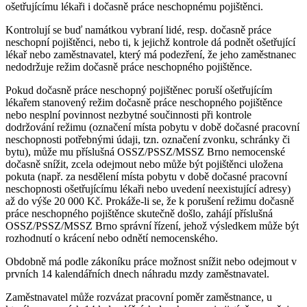
ošetřujícímu lékaři i dočasně práce neschopnému pojištěnci.
Kontrolují se buď namátkou vybraní lidé, resp. dočasně práce
neschopní pojištěnci, nebo ti, k jejichž kontrole dá podnět ošetřující
lékař nebo zaměstnavatel, který má podezření, že jeho zaměstnanec
nedodržuje režim dočasně práce neschopného pojištěnce.
Pokud dočasně práce neschopný pojištěnec poruší ošetřujícím
lékařem stanovený režim dočasně práce neschopného pojištěnce
nebo nesplní povinnost nezbytné součinnosti při kontrole
dodržování režimu (označení místa pobytu v době dočasné pracovní
neschopnosti potřebnými údaji, tzn. označení zvonku, schránky či
bytu), může mu příslušná OSSZ/PSSZ/MSSZ Brno nemocenské
dočasně snížit, zcela odejmout nebo může být pojištěnci uložena
pokuta (např. za nesdělení místa pobytu v době dočasné pracovní
neschopnosti ošetřujícímu lékaři nebo uvedení neexistující adresy)
až do výše 20 000 Kč. Prokáže-li se, že k porušení režimu dočasně
práce neschopného pojištěnce skutečně došlo, zahájí příslušná
OSSZ/PSSZ/MSSZ Brno správní řízení, jehož výsledkem může být
rozhodnutí o krácení nebo odnětí nemocenského.
Obdobně má podle zákoníku práce možnost snížit nebo odejmout v
prvních 14 kalendářních dnech náhradu mzdy zaměstnavatel.
Zaměstnavatel může rozvázat pracovní poměr zaměstnance, u