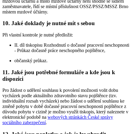
mzdovou účtárnu a místo mzdové účtárny není shodné se sídlem
zaměstnavatele, řídí se místní příslušnost OSSZ/PSSZ/MSSZ Brno
místem mzdové účtárny.
10. Jaké doklady je nutné mít s sebou
Při vlastní kontrole je nutné předložit:
II. díl tiskopisu Rozhodnutí o dočasné pracovní neschopnosti
- Průkaz dočasně práce neschopného pojištěnce,
občanský průkaz.
11. Jaké jsou potřebné formuláře a kde jsou k
dispozici
Pro žádost o udělení souhlasu k povolení možnosti volit dobu
vycházek podle aktuálního zdravotního stavu pojištěnce (tzv.
individuální rozsah vycházek) nebo žádost o udělení souhlasu ke
změně pobytu v době dočasné pracovní neschopnosti pojištěnce z
důvodu pobytu v cizině je možno využít tiskopis, který naleznete v
elektronické podobě na
webových stránkách České správy
sociálního zabezpečení
.