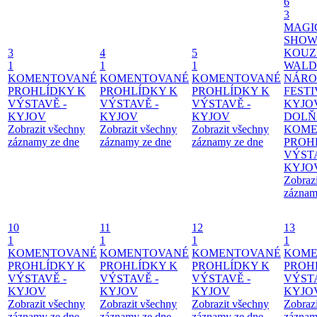
6
3
MAGI
SHOW
3
4
5
KOUZ
1
1
1
WALD
KOMENTOVANÉ
KOMENTOVANÉ
KOMENTOVANÉ
NÁRO
PROHLÍDKY K
PROHLÍDKY K
PROHLÍDKY K
FESTI
VÝSTAVĚ -
VÝSTAVĚ -
VÝSTAVĚ -
KYJO
KYJOV
KYJOV
KYJOV
DOLŇ
Zobrazit všechny
Zobrazit všechny
Zobrazit všechny
KOME
záznamy ze dne
záznamy ze dne
záznamy ze dne
PROH
VÝSTA
KYJO
Zobraz
záznam
10
11
12
13
1
1
1
1
KOMENTOVANÉ
KOMENTOVANÉ
KOMENTOVANÉ
KOME
PROHLÍDKY K
PROHLÍDKY K
PROHLÍDKY K
PROH
VÝSTAVĚ -
VÝSTAVĚ -
VÝSTAVĚ -
VÝSTA
KYJOV
KYJOV
KYJOV
KYJO
Zobrazit všechny
Zobrazit všechny
Zobrazit všechny
Zobraz
záznamy ze dne
záznamy ze dne
záznamy ze dne
záznam