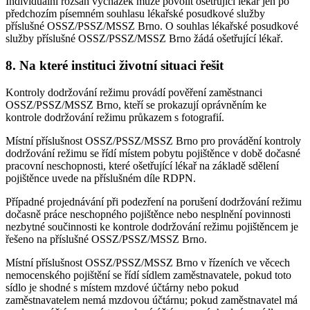
Individuální rozsah vycházek může povolit ošetřující lékař jen po
předchozím písemném souhlasu lékařské posudkové služby
příslušné OSSZ/PSSZ/MSSZ Brno. O souhlas lékařské posudkové
služby příslušné OSSZ/PSSZ/MSSZ Brno žádá ošetřující lékař.
8. Na které instituci životní situaci řešit
Kontroly dodržování režimu provádí pověření zaměstnanci
OSSZ/PSSZ/MSSZ Brno, kteří se prokazují oprávněním ke
kontrole dodržování režimu průkazem s fotografií.
Místní příslušnost OSSZ/PSSZ/MSSZ Brno pro provádění kontroly
dodržování režimu se řídí místem pobytu pojištěnce v době dočasné
pracovní neschopnosti, které ošetřující lékař na základě sdělení
pojištěnce uvede na příslušném díle RDPN.
Případné projednávání při podezření na porušení dodržování režimu
dočasně práce neschopného pojištěnce nebo nesplnění povinnosti
nezbytné součinnosti ke kontrole dodržování režimu pojištěncem je
řešeno na příslušné OSSZ/PSSZ/MSSZ Brno.
Místní příslušnost OSSZ/PSSZ/MSSZ Brno v řízeních ve věcech
nemocenského pojištění se řídí sídlem zaměstnavatele, pokud toto
sídlo je shodné s místem mzdové účtárny nebo pokud
zaměstnavatelem nemá mzdovou účtárnu; pokud zaměstnavatel má