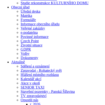
Studie rekonstrukce KULTURNÍHO DOMU
Obecní úřad
Úřední deska
Matrika
Formuláře
Informace obecního úřadu
Veřejné zakázky
e-podatelna
Povinné informace
Czech Point
Životní situace
GDPR
Volby
Dokumenty
Aktuálně
Sdělení a oznámení
Zpravodaj - Rohatecký svět
Hlášení místního rozhlasu
Kalendář akcí
Akce v okolí
SENIOR TAXI
Stavební pozemky - Panská Šířavina
TV zpravodajství
Opustili nás
r. 2026