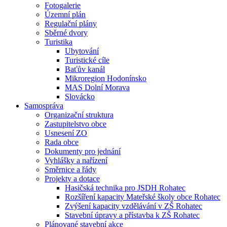
Fotogalerie
Územní plán
Regulační plány
Sběrné dvory
Turistika
Ubytování
Turistické cíle
Baťův kanál
Mikroregion Hodonínsko
MAS Dolní Morava
Slovácko
Samospráva
Organizační struktura
Zastupitelstvo obce
Usnesení ZO
Rada obce
Dokumenty pro jednání
Vyhlášky a nařízení
Směrnice a řády
Projekty a dotace
Hasičská technika pro JSDH Rohatec
Rozšíření kapacity Mateřské školy obce Rohatec
Zvýšení kapacity vzdělávání v ZŠ Rohatec
Stavební úpravy a přístavba k ZŠ Rohatec
Plánované stavební akce