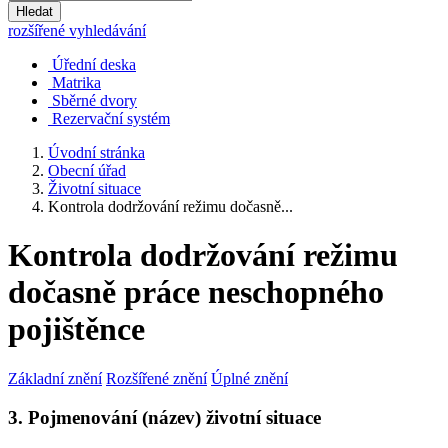
Hledat
rozšířené vyhledávání
Úřední deska
Matrika
Sběrné dvory
Rezervační systém
Úvodní stránka
Obecní úřad
Životní situace
Kontrola dodržování režimu dočasně...
Kontrola dodržování režimu
dočasně práce neschopného
pojištěnce
Základní znění
Rozšířené znění
Úplné znění
3. Pojmenování (název) životní situace