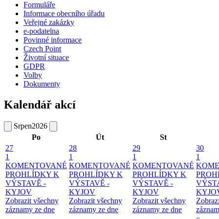
Formuláře
Informace obecního úřadu
Veřejné zakázky
e-podatelna
Povinné informace
Czech Point
Životní situace
GDPR
Volby
Dokumenty
Kalendář akcí
Srpen
2026
Po
Út
St
27
28
29
30
1
1
1
1
KOMENTOVANÉ
KOMENTOVANÉ
KOMENTOVANÉ
KOME
PROHLÍDKY K
PROHLÍDKY K
PROHLÍDKY K
PROH
VÝSTAVĚ -
VÝSTAVĚ -
VÝSTAVĚ -
VÝSTA
KYJOV
KYJOV
KYJOV
KYJO
Zobrazit všechny
Zobrazit všechny
Zobrazit všechny
Zobraz
záznamy ze dne
záznamy ze dne
záznamy ze dne
záznam