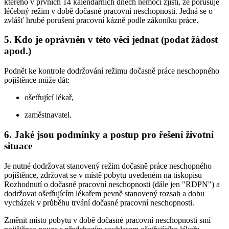
kterého v prvních 14 kalendářních dnech nemoci zjistí, že porušuje
léčebný režim v době dočasné pracovní neschopnosti. Jedná se o
zvlášť hrubé porušení pracovní kázně podle zákoníku práce.
5. Kdo je oprávněn v této věci jednat (podat žádost
apod.)
Podnět ke kontrole dodržování režimu dočasně práce neschopného
pojištěnce může dát:
ošetřující lékař,
zaměstnavatel.
6. Jaké jsou podmínky a postup pro řešení životní
situace
Je nutné dodržovat stanovený režim dočasně práce neschopného
pojištěnce, zdržovat se v místě pobytu uvedeném na tiskopisu
Rozhodnutí o dočasné pracovní neschopnosti (dále jen "RDPN") a
dodržovat ošetřujícím lékařem pevně stanovený rozsah a dobu
vycházek v průběhu trvání dočasné pracovní neschopnosti.
Změnit místo pobytu v době dočasné pracovní neschopnosti smí