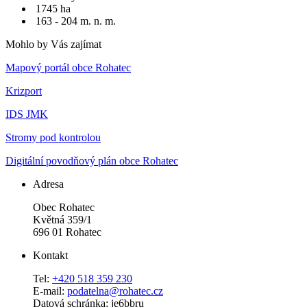
1745 ha
163 - 204 m. n. m.
Mohlo by Vás zajímat
Mapový portál obce Rohatec
Krizport
IDS JMK
Stromy pod kontrolou
Digitální povodňový plán obce Rohatec
Adresa
Obec Rohatec
Květná 359/1
696 01 Rohatec
Kontakt
Tel:
+420 518 359 230
E-mail:
podatelna@rohatec.cz
Datová schránka: je6bbru