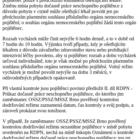
pojištěnec pouze s předchozím souhlasem ošetřujícího lékaře.
Změnu místa pobytu dočasně práce neschopného pojištěnce z
důvodu pobytu v cizině může ošetřující lékař povolit jen po
předchozím písemném souhlasu příslušného orgánu nemocenského
pojištění; o souhlas orgánu nemocenského pojištění žádá tento orgán
pojištěnec.
Rozsah vycházek může činit nejvýše 6 hodin denně, a to v době od
7 hodin do 19 hodin. Výjimku tvoří případy, kdy je ošetřujícím
lékařem z důvodu závažného zdravotního stavu nebo probíhající
intenzivní léčby povoleno, aby si pojištěnec rozsah a dobu vycházek
určoval individuálně, toto je však možné po předchozím písemném
souhlasu příslušného orgánu nemocenského pojištění. Volný režim
vycházek je možné povolit nejvýše na dobu 3 měsíců, v
odůvodněných případech opakovaně.
Při vlastní kontrole jsou pojištěnci povinni předložit II. díl RDPN -
Průkaz dočasně práce neschopného pojištěnce, do kterého jim
zaměstnanec OSSZ/PSSZ/MSSZ Brno pověřený kontrolou
dodržování režimu zaznamená datum, čas kontroly a svůj podpis, a
zároveň prokázat svou totožnost.
V případě, že zaměstnanec OSSZ/PSSZ/MSSZ Brno pověřený
kontrolou dodržování režimu nezastihne pojištěnce v místě pobytu
uvedeném na RDPN, nechá na místě tiskopis Oznámení o kontrole
dodržování režimu dočasně práce neschopného pojištěnce; ten mj.