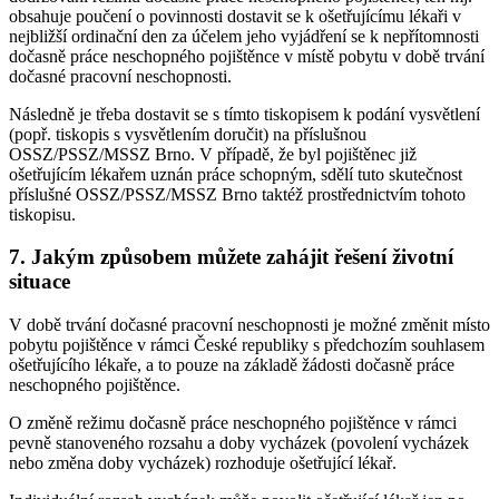
obsahuje poučení o povinnosti dostavit se k ošetřujícímu lékaři v
nejbližší ordinační den za účelem jeho vyjádření se k nepřítomnosti
dočasně práce neschopného pojištěnce v místě pobytu v době trvání
dočasné pracovní neschopnosti.
Následně je třeba dostavit se s tímto tiskopisem k podání vysvětlení
(popř. tiskopis s vysvětlením doručit) na příslušnou
OSSZ/PSSZ/MSSZ Brno. V případě, že byl pojištěnec již
ošetřujícím lékařem uznán práce schopným, sdělí tuto skutečnost
příslušné OSSZ/PSSZ/MSSZ Brno taktéž prostřednictvím tohoto
tiskopisu.
7. Jakým způsobem můžete zahájit řešení životní
situace
V době trvání dočasné pracovní neschopnosti je možné změnit místo
pobytu pojištěnce v rámci České republiky s předchozím souhlasem
ošetřujícího lékaře, a to pouze na základě žádosti dočasně práce
neschopného pojištěnce.
O změně režimu dočasně práce neschopného pojištěnce v rámci
pevně stanoveného rozsahu a doby vycházek (povolení vycházek
nebo změna doby vycházek) rozhoduje ošetřující lékař.