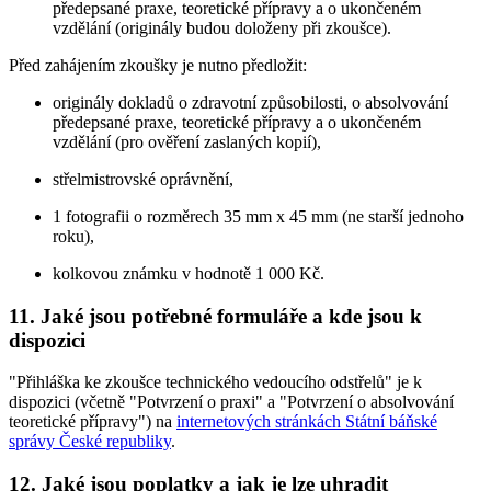
předepsané praxe, teoretické přípravy a o ukončeném
vzdělání (originály budou doloženy při zkoušce).
Před zahájením zkoušky je nutno předložit:
originály dokladů o zdravotní způsobilosti, o absolvování
předepsané praxe, teoretické přípravy a o ukončeném
vzdělání (pro ověření zaslaných kopií),
střelmistrovské oprávnění,
1 fotografii o rozměrech 35 mm x 45 mm (ne starší jednoho
roku),
kolkovou známku v hodnotě 1 000 Kč.
11. Jaké jsou potřebné formuláře a kde jsou k
dispozici
"Přihláška ke zkoušce technického vedoucího odstřelů" je k
dispozici (včetně "Potvrzení o praxi" a "Potvrzení o absolvování
teoretické přípravy") na
internetových stránkách Státní báňské
správy České republiky
.
12. Jaké jsou poplatky a jak je lze uhradit