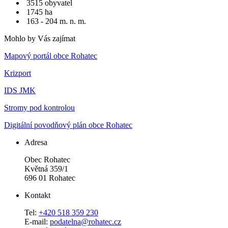
3515 obyvatel
1745 ha
163 - 204 m. n. m.
Mohlo by Vás zajímat
Mapový portál obce Rohatec
Krizport
IDS JMK
Stromy pod kontrolou
Digitální povodňový plán obce Rohatec
Adresa
Obec Rohatec
Květná 359/1
696 01 Rohatec
Kontakt
Tel:
+420 518 359 230
E-mail:
podatelna@rohatec.cz