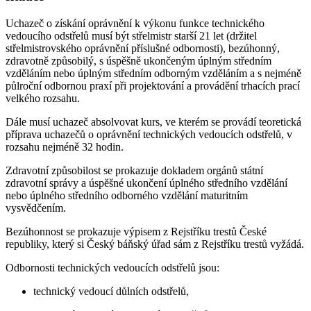
Uchazeč o získání oprávnění k výkonu funkce technického
vedoucího odstřelů musí být střelmistr starší 21 let (držitel
střelmistrovského oprávnění příslušné odbornosti), bezúhonný,
zdravotně způsobilý, s úspěšně ukončeným úplným středním
vzděláním nebo úplným středním odborným vzděláním a s nejméně
půlroční odbornou praxí při projektování a provádění trhacích prací
velkého rozsahu.
Dále musí uchazeč absolvovat kurs, ve kterém se provádí teoretická
příprava uchazečů o oprávnění technických vedoucích odstřelů, v
rozsahu nejméně 32 hodin.
Zdravotní způsobilost se prokazuje dokladem orgánů státní
zdravotní správy a úspěšné ukončení úplného středního vzdělání
nebo úplného středního odborného vzdělání maturitním
vysvědčením.
Bezúhonnost se prokazuje výpisem z Rejstříku trestů České
republiky, který si Český báňský úřad sám z Rejstříku trestů vyžádá.
Odbornosti technických vedoucích odstřelů jsou:
technický vedoucí důlních odstřelů,