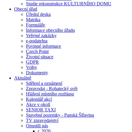
Studie rekonstrukce KULTURNÍHO DOMU
Obecní úřad
Úřední deska
Matrika
Formuláře
Informace obecního úřadu
Veřejné zakázky
e-podatelna
Povinné informace
Czech Point
Životní situace
GDPR
Volby
Dokumenty
Aktuálně
Sdělení a oznámení
Zpravodaj - Rohatecký svět
Hlášení místního rozhlasu
Kalendář akcí
Akce v okolí
SENIOR TAXI
Stavební pozemky - Panská Šířavina
TV zpravodajství
Opustili nás
r. 2026