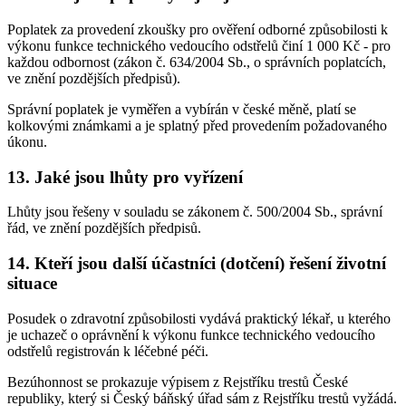
Poplatek za provedení zkoušky pro ověření odborné způsobilosti k
výkonu funkce technického vedoucího odstřelů činí 1 000 Kč - pro
každou odbornost (zákon č. 634/2004 Sb., o správních poplatcích,
ve znění pozdějších předpisů).
Správní poplatek je vyměřen a vybírán v české měně, platí se
kolkovými známkami a je splatný před provedením požadovaného
úkonu.
13. Jaké jsou lhůty pro vyřízení
Lhůty jsou řešeny v souladu se zákonem č. 500/2004 Sb., správní
řád, ve znění pozdějších předpisů.
14. Kteří jsou další účastníci (dotčení) řešení životní
situace
Posudek o zdravotní způsobilosti vydává praktický lékař, u kterého
je uchazeč o oprávnění k výkonu funkce technického vedoucího
odstřelů registrován k léčebné péči.
Bezúhonnost se prokazuje výpisem z Rejstříku trestů České
republiky, který si Český báňský úřad sám z Rejstříku trestů vyžádá.