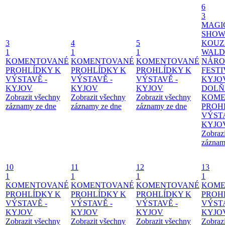
6
3
MAGI
SHOW
3
4
5
KOUZ
1
1
1
WALD
KOMENTOVANÉ
KOMENTOVANÉ
KOMENTOVANÉ
NÁRO
PROHLÍDKY K
PROHLÍDKY K
PROHLÍDKY K
FESTI
VÝSTAVĚ -
VÝSTAVĚ -
VÝSTAVĚ -
KYJO
KYJOV
KYJOV
KYJOV
DOLŇ
Zobrazit všechny
Zobrazit všechny
Zobrazit všechny
KOME
záznamy ze dne
záznamy ze dne
záznamy ze dne
PROH
VÝSTA
KYJO
Zobraz
záznam
10
11
12
13
1
1
1
1
KOMENTOVANÉ
KOMENTOVANÉ
KOMENTOVANÉ
KOME
PROHLÍDKY K
PROHLÍDKY K
PROHLÍDKY K
PROH
VÝSTAVĚ -
VÝSTAVĚ -
VÝSTAVĚ -
VÝSTA
KYJOV
KYJOV
KYJOV
KYJO
Zobrazit všechny
Zobrazit všechny
Zobrazit všechny
Zobraz