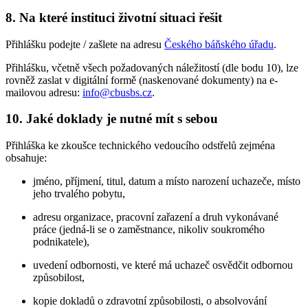
8. Na které instituci životní situaci řešit
Přihlášku podejte / zašlete na adresu
Českého báňského úřadu
.
Přihlášku, včetně všech požadovaných náležitostí (dle bodu 10), lze
rovněž zaslat v digitální formě (naskenované dokumenty) na e-
mailovou adresu:
info@cbusbs.cz
.
10. Jaké doklady je nutné mít s sebou
Přihláška ke zkoušce technického vedoucího odstřelů zejména
obsahuje:
jméno, příjmení, titul, datum a místo narození uchazeče, místo
jeho trvalého pobytu,
adresu organizace, pracovní zařazení a druh vykonávané
práce (jedná-li se o zaměstnance, nikoliv soukromého
podnikatele),
uvedení odbornosti, ve které má uchazeč osvědčit odbornou
způsobilost,
kopie dokladů o zdravotní způsobilosti, o absolvování