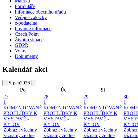
Matrika
Formuláře
Informace obecního úřadu
Veřejné zakázky
e-podatelna
Povinné informace
Czech Point
Životní situace
GDPR
Volby
Dokumenty
Kalendář akcí
Srpen
2026
Po
Út
St
27
28
29
30
1
1
1
1
KOMENTOVANÉ
KOMENTOVANÉ
KOMENTOVANÉ
KOME
PROHLÍDKY K
PROHLÍDKY K
PROHLÍDKY K
PROH
VÝSTAVĚ -
VÝSTAVĚ -
VÝSTAVĚ -
VÝSTA
KYJOV
KYJOV
KYJOV
KYJO
Zobrazit všechny
Zobrazit všechny
Zobrazit všechny
Zobraz
záznamy ze dne
záznamy ze dne
záznamy ze dne
záznam