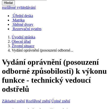
Hledat
rozšířené vyhledávání
Úřední deska
Matrika
Sběrné dvory
Rezervační systém
Úvodní stránka
Obecní úřad
Životní situace
Vydání oprávnění (posouzení odborné...
Vydání oprávnění (posouzení
odborné způsobilosti) k výkonu
funkce - technický vedoucí
odstřelů
Základní znění
Rozšířené znění
Úplné znění