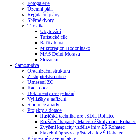
Fotogalerie
Územní plán
Regulační plány
Sběrné dvory
Turistika
Ubytování
Turistické cíle
Baťův kanál
Mikroregion Hodonínsko
MAS Dolní Morava
Slovácko
Samospráva
Organizační struktura
Zastupitelstvo obce
Usnesení ZO
Rada obce
Dokumenty pro jednání
Vyhlášky a nařízení
Směrnice a řády
Projekty a dotace
Hasičská technika pro JSDH Rohatec
Rozšíření kapacity Mateřské školy obce Rohatec
Zvýšení kapacity vzdělávání v ZŠ Rohatec
Stavební úpravy a přístavba k ZŠ Rohatec
Plánované stavební akce