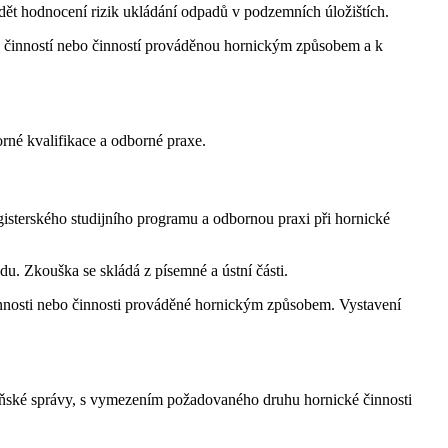
ádět hodnocení rizik ukládání odpadů v podzemních úložištích.
u činností nebo činností prováděnou hornickým způsobem a k
rné kvalifikace a odborné praxe.
gisterského studijního programu a odbornou praxi při hornické
. Zkouška se skládá z písemné a ústní části.
nnosti nebo činnosti prováděné hornickým způsobem. Vystavení
báňské správy, s vymezením požadovaného druhu hornické činnosti