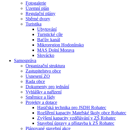
Fotogalerie
Územní plán
Regulační plány
Sběrné dvory
Turistika
Ubytování
Turistické cíle
Baťův kanál
Mikroregion Hodonínsko
MAS Dolní Morava
Slovácko
Samospráva
Organizační struktura
Zastupitelstvo obce
Usnesení ZO
Rada obce
Dokumenty pro jednání
Vyhlášky a nařízení
Směrnice a řády
Projekty a dotace
Hasičská technika pro JSDH Rohatec
Rozšíření kapacity Mateřské školy obce Rohatec
Zvýšení kapacity vzdělávání v ZŠ Rohatec
Stavební úpravy a přístavba k ZŠ Rohatec
Plánované stavební akce