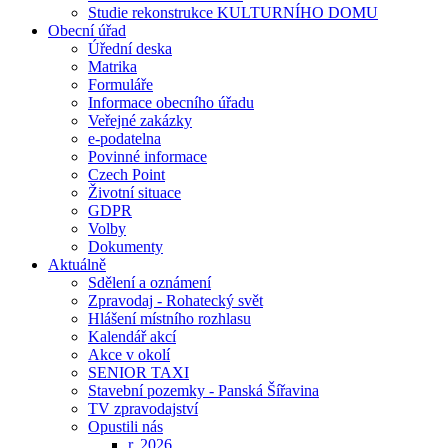
Studie rekonstrukce KULTURNÍHO DOMU
Obecní úřad
Úřední deska
Matrika
Formuláře
Informace obecního úřadu
Veřejné zakázky
e-podatelna
Povinné informace
Czech Point
Životní situace
GDPR
Volby
Dokumenty
Aktuálně
Sdělení a oznámení
Zpravodaj - Rohatecký svět
Hlášení místního rozhlasu
Kalendář akcí
Akce v okolí
SENIOR TAXI
Stavební pozemky - Panská Šířavina
TV zpravodajství
Opustili nás
r. 2026