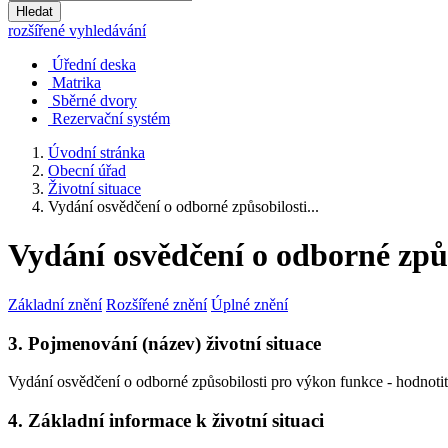
Hledat
rozšířené vyhledávání
Úřední deska
Matrika
Sběrné dvory
Rezervační systém
Úvodní stránka
Obecní úřad
Životní situace
Vydání osvědčení o odborné způsobilosti...
Vydání osvědčení o odborné způs
Základní znění
Rozšířené znění
Úplné znění
3. Pojmenování (název) životní situace
Vydání osvědčení o odborné způsobilosti pro výkon funkce - hodnotit
4. Základní informace k životní situaci