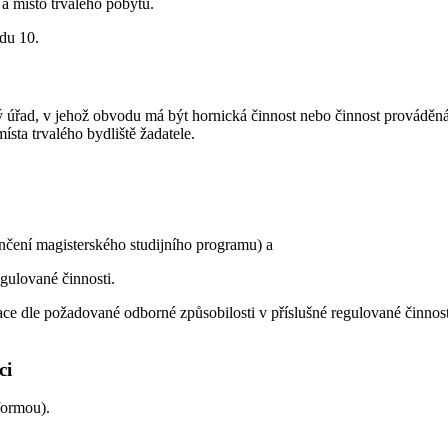
a místo trvalého pobytu.
odu 10.
vý úřad, v jehož obvodu má být hornická činnost nebo činnost provád
sta trvalého bydliště žadatele.
nčení magisterského studijního programu) a
egulované činnosti.
 dle požadované odborné způsobilosti v příslušné regulované činnosti 
ci
formou).