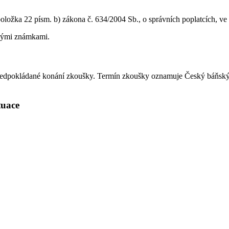
oložka 22 písm. b) zákona č. 634/2004 Sb., o správních poplatcích, ve 
ovými známkami.
 a předpokládané konání zkoušky. Termín zkoušky oznamuje Český báňs
ituace
.