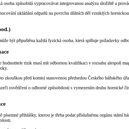
zická osoba způsobilá vypracovávat integrovanou analýzu úložiště a prov
dnocování ukládání odpadů na povrchu důlních děl vzniklých hornicko
pod.)
může být připuštěna každá fyzická osoba, která splňuje požadavky odbo
uace
 hodnotitele rizik musí mít odbornou kvalifikaci v rozsahu alespoň ma
roky.
a to zkouškou před komisí stanovenou předsedou Českého báňského úřadu
eči osvědčení o odborné způsobilosti s vymezením druhu hornické či
ace
 písemné přihlášky, kterou je třeba podat příslušnému orgánu státní 
losti.