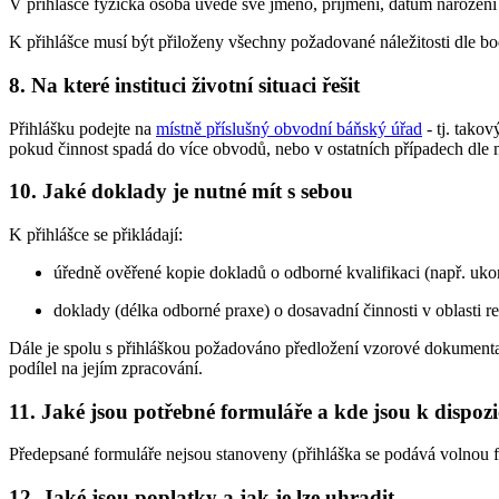
V přihlášce fyzická osoba uvede své jméno, příjmení, datum narození 
K přihlášce musí být přiloženy všechny požadované náležitosti dle b
8. Na které instituci životní situaci řešit
Přihlášku podejte na
místně příslušný obvodní báňský úřad
- tj. tako
pokud činnost spadá do více obvodů, nebo v ostatních případech dle mí
10. Jaké doklady je nutné mít s sebou
K přihlášce se přikládají:
úředně ověřené kopie dokladů o odborné kvalifikaci (např. uko
doklady (délka odborné praxe) o dosavadní činnosti v oblasti r
Dále je spolu s přihláškou požadováno předložení vzorové dokumentace
podílel na jejím zpracování.
11. Jaké jsou potřebné formuláře a kde jsou k dispozi
Předepsané formuláře nejsou stanoveny (přihláška se podává volnou 
12. Jaké jsou poplatky a jak je lze uhradit