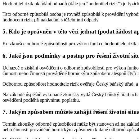
Hodnotitel rizik ukládání odpadů (dále jen "hodnotitel rizik") je fy
Tato odborně způsobilá osoba je rovněž způsobilá k provádění vyho
hodnocení rizik při nakládání s těžebními odpady.
5. Kdo je oprávněn v této věci jednat (podat žádost a
Ke zkoušce odborné způsobilosti pro výkon funkce hodnotitele rizik 
6. Jaké jsou podmínky a postup pro řešení životní sit
Uchazeč o získání osvědčení o odborné způsobilosti pro výkon funkce
činnosti nebo činnosti prováděné hornickým způsobem alespoň čtyři 
Odbornou způsobilost hodnotitele rizik ověřuje Český báňský úřad, 
Na základě úspěšně vykonané zkoušky vydá Český báňský úřad uchaz
osvědčení podléhá správnímu poplatku.
7. Jakým způsobem můžete zahájit řešení životní situ
Termín zkoušky odborné způsobilosti může být stanoven až na základě
nebo činnosti prováděné hornickým způsobem k dané odborné způsobi