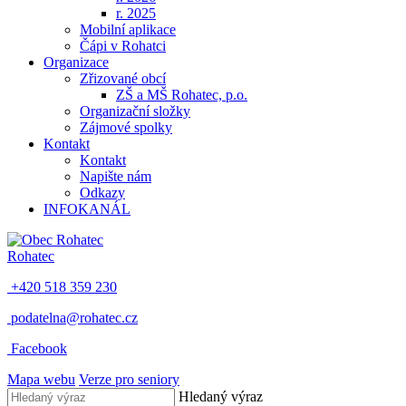
r. 2025
Mobilní aplikace
Čápi v Rohatci
Organizace
Zřizované obcí
ZŠ a MŠ Rohatec, p.o.
Organizační složky
Zájmové spolky
Kontakt
Kontakt
Napište nám
Odkazy
INFOKANÁL
Rohatec
+420 518 359 230
podatelna@rohatec.cz
Facebook
Mapa webu
Verze pro seniory
Hledaný výraz