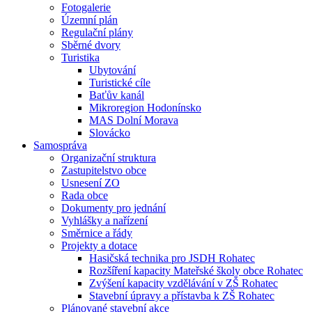
Fotogalerie
Územní plán
Regulační plány
Sběrné dvory
Turistika
Ubytování
Turistické cíle
Baťův kanál
Mikroregion Hodonínsko
MAS Dolní Morava
Slovácko
Samospráva
Organizační struktura
Zastupitelstvo obce
Usnesení ZO
Rada obce
Dokumenty pro jednání
Vyhlášky a nařízení
Směrnice a řády
Projekty a dotace
Hasičská technika pro JSDH Rohatec
Rozšíření kapacity Mateřské školy obce Rohatec
Zvýšení kapacity vzdělávání v ZŠ Rohatec
Stavební úpravy a přístavba k ZŠ Rohatec
Plánované stavební akce