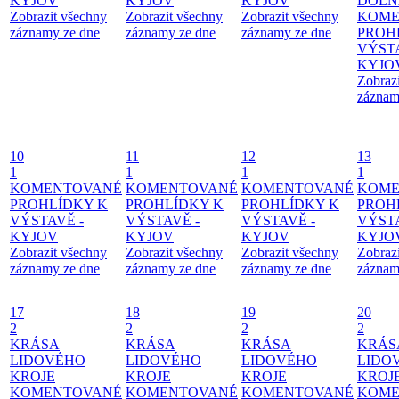
KYJOV
KYJOV
KYJOV
DOLŇ
Zobrazit všechny
Zobrazit všechny
Zobrazit všechny
KOME
záznamy ze dne
záznamy ze dne
záznamy ze dne
PROH
VÝSTA
KYJO
Zobraz
záznam
10
11
12
13
1
1
1
1
KOMENTOVANÉ
KOMENTOVANÉ
KOMENTOVANÉ
KOME
PROHLÍDKY K
PROHLÍDKY K
PROHLÍDKY K
PROH
VÝSTAVĚ -
VÝSTAVĚ -
VÝSTAVĚ -
VÝSTA
KYJOV
KYJOV
KYJOV
KYJO
Zobrazit všechny
Zobrazit všechny
Zobrazit všechny
Zobraz
záznamy ze dne
záznamy ze dne
záznamy ze dne
záznam
17
18
19
20
2
2
2
2
KRÁSA
KRÁSA
KRÁSA
KRÁS
LIDOVÉHO
LIDOVÉHO
LIDOVÉHO
LIDO
KROJE
KROJE
KROJE
KROJ
KOMENTOVANÉ
KOMENTOVANÉ
KOMENTOVANÉ
KOME