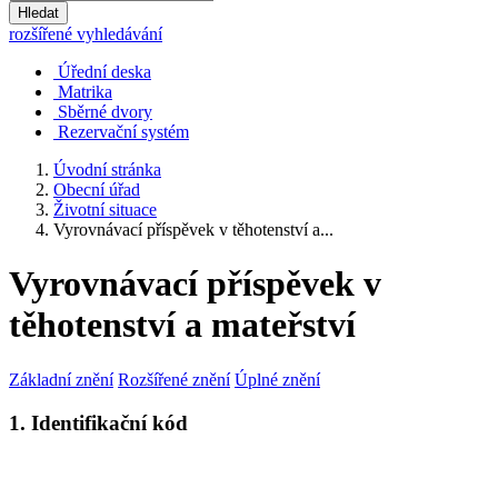
Hledat
rozšířené vyhledávání
Úřední deska
Matrika
Sběrné dvory
Rezervační systém
Úvodní stránka
Obecní úřad
Životní situace
Vyrovnávací příspěvek v těhotenství a...
Vyrovnávací příspěvek v
těhotenství a mateřství
Základní znění
Rozšířené znění
Úplné znění
1. Identifikační kód