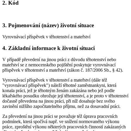
2. Kód
3. Pojmenování (název) životní situace
Vyrovnávací příspěvek v těhotenství a mateřství
4. Základní informace k životní situaci
V případě převedení na jinou práci z důvodu těhotenství nebo
mateřství se z nemocenského pojištění poskytuje vyrovnávací
příspěvek v těhotenství a mateřství (zákon č. 187/2006 Sb., § 42).
Vyrovnávací příspěvek v těhotenství a mateřství (dále též
"vyrovnávací příspěvek") náleží těhotné zaměstnankyni, která
konala práci, jež je těhotným ženám zakázána nebo jež podle
lékařského posudku ohrožuje její těhotenství, a je proto v těhotenství
dočasně převedena na jinou práci, při níž dosahuje bez svého
zavinění nižšího započitatelného příjmu, než za dosavadní práci.
Za převedení na jinou práci se považuje též úprava pracovních
podmínek, která spočívá např. ve snížení normovaného výkonu
práce, zproštění výkonu některých pracovních činností zakázaných