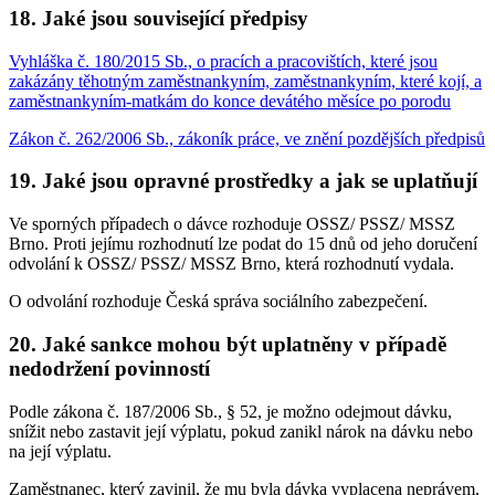
18. Jaké jsou související předpisy
Vyhláška č. 180/2015 Sb., o pracích a pracovištích, které jsou
zakázány těhotným zaměstnankyním, zaměstnankyním, které kojí, a
zaměstnankyním-matkám do konce devátého měsíce po porodu
Zákon č. 262/2006 Sb., zákoník práce, ve znění pozdějších předpisů
19. Jaké jsou opravné prostředky a jak se uplatňují
Ve sporných případech o dávce rozhoduje OSSZ/ PSSZ/ MSSZ
Brno. Proti jejímu rozhodnutí lze podat do 15 dnů od jeho doručení
odvolání k OSSZ/ PSSZ/ MSSZ Brno, která rozhodnutí vydala.
O odvolání rozhoduje Česká správa sociálního zabezpečení.
20. Jaké sankce mohou být uplatněny v případě
nedodržení povinností
Podle zákona č. 187/2006 Sb., § 52, je možno odejmout dávku,
snížit nebo zastavit její výplatu, pokud zanikl nárok na dávku nebo
na její výplatu.
Zaměstnanec, který zavinil, že mu byla dávka vyplacena neprávem,