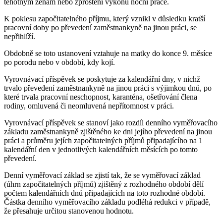
těhotným ženám nebo zproštění výkonu noční práce.
K poklesu započitatelného příjmu, který vznikl v důsledku kratší
pracovní doby po převedení zaměstnankyně na jinou práci, se
nepřihlíží.
Obdobně se toto ustanovení vztahuje na matky do konce 9. měsíce
po porodu nebo v období, kdy kojí.
Vyrovnávací příspěvek se poskytuje za kalendářní dny, v nichž
trvalo převedení zaměstnankyně na jinou práci s výjimkou dnů, po
které trvala pracovní neschopnost, karanténa, ošetřování člena
rodiny, omluvená či neomluvená nepřítomnost v práci.
Vyrovnávací příspěvek se stanoví jako rozdíl denního vyměřovacího
základu zaměstnankyně zjištěného ke dni jejího převedení na jinou
práci a průměru jejích započitatelných příjmů připadajícího na 1
kalendářní den v jednotlivých kalendářních měsících po tomto
převedení.
Denní vyměřovací základ se zjistí tak, že se vyměřovací základ
(úhrn započitatelných příjmů) zjištěný z rozhodného období dělí
počtem kalendářních dnů připadajících na toto rozhodné období.
Částka denního vyměřovacího základu podléhá redukci v případě,
že přesahuje určitou stanovenou hodnotu.