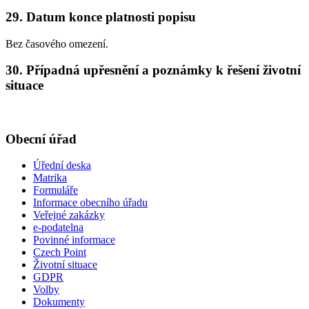
29. Datum konce platnosti popisu
Bez časového omezení.
30. Případná upřesnění a poznámky k řešení životní
situace
Obecní úřad
Úřední deska
Matrika
Formuláře
Informace obecního úřadu
Veřejné zakázky
e-podatelna
Povinné informace
Czech Point
Životní situace
GDPR
Volby
Dokumenty