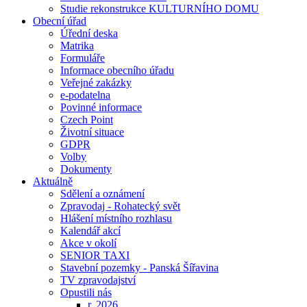
Studie rekonstrukce KULTURNÍHO DOMU
Obecní úřad
Úřední deska
Matrika
Formuláře
Informace obecního úřadu
Veřejné zakázky
e-podatelna
Povinné informace
Czech Point
Životní situace
GDPR
Volby
Dokumenty
Aktuálně
Sdělení a oznámení
Zpravodaj - Rohatecký svět
Hlášení místního rozhlasu
Kalendář akcí
Akce v okolí
SENIOR TAXI
Stavební pozemky - Panská Šířavina
TV zpravodajství
Opustili nás
r. 2026