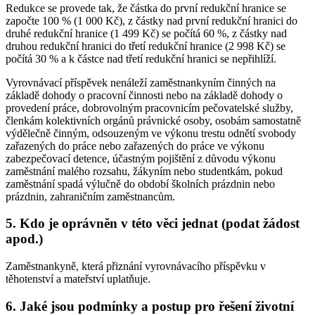
Redukce se provede tak, že částka do první redukční hranice se
započte 100 % (1 000 Kč), z částky nad první redukční hranici do
druhé redukční hranice (1 499 Kč) se počítá 60 %, z částky nad
druhou redukční hranici do třetí redukční hranice (2 998 Kč) se
počítá 30 % a k částce nad třetí redukční hranici se nepřihlíží.
Vyrovnávací příspěvek nenáleží zaměstnankyním činných na
základě dohody o pracovní činnosti nebo na základě dohody o
provedení práce, dobrovolným pracovnicím pečovatelské služby,
členkám kolektivních orgánů právnické osoby, osobám samostatně
výdělečně činným, odsouzeným ve výkonu trestu odnětí svobody
zařazených do práce nebo zařazených do práce ve výkonu
zabezpečovací detence, účastným pojištění z důvodu výkonu
zaměstnání malého rozsahu, žákyním nebo studentkám, pokud
zaměstnání spadá výlučně do období školních prázdnin nebo
prázdnin, zahraničním zaměstnancům.
5. Kdo je oprávněn v této věci jednat (podat žádost
apod.)
Zaměstnankyně, která přiznání vyrovnávacího příspěvku v
těhotenství a mateřství uplatňuje.
6. Jaké jsou podmínky a postup pro řešení životní