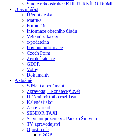
Studie rekonstrukce KULTURNÍHO DOMU
Obecní úřad
Úřední deska
Matrika
Formuláře
Informace obecního úřadu
Veřejné zakázky
e-podatelna
Povinné informace
Czech Point
Životní situace
GDPR
Volby
Dokumenty
Aktuálně
Sdělení a oznámení
Zpravodaj - Rohatecký svět
Hlášení místního rozhlasu
Kalendář akcí
Akce v okolí
SENIOR TAXI
Stavební pozemky - Panská Šířavina
TV zpravodajství
Opustili nás
r. 2026