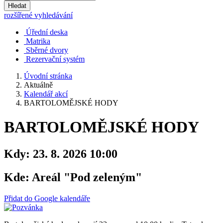
Hledat
rozšířené vyhledávání
Úřední deska
Matrika
Sběrné dvory
Rezervační systém
Úvodní stránka
Aktuálně
Kalendář akcí
BARTOLOMĚJSKÉ HODY
BARTOLOMĚJSKÉ HODY
Kdy:
23. 8. 2026 10:00
Kde:
Areál "Pod zeleným"
Přidat do Google kalendáře