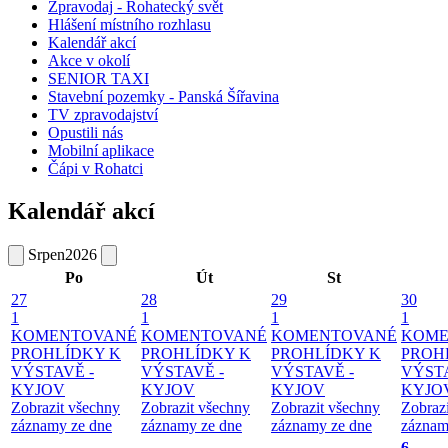
Zpravodaj - Rohatecký svět
Hlášení místního rozhlasu
Kalendář akcí
Akce v okolí
SENIOR TAXI
Stavební pozemky - Panská Šířavina
TV zpravodajství
Opustili nás
Mobilní aplikace
Čápi v Rohatci
Kalendář akcí
Srpen
2026
Po
Út
St
27
28
29
30
1
1
1
1
KOMENTOVANÉ
KOMENTOVANÉ
KOMENTOVANÉ
KOME
PROHLÍDKY K
PROHLÍDKY K
PROHLÍDKY K
PROH
VÝSTAVĚ -
VÝSTAVĚ -
VÝSTAVĚ -
VÝSTA
KYJOV
KYJOV
KYJOV
KYJO
Zobrazit všechny
Zobrazit všechny
Zobrazit všechny
Zobraz
záznamy ze dne
záznamy ze dne
záznamy ze dne
záznam
6