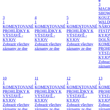
3
MAGI
SHOW
3
4
5
KOUZ
1
1
1
WALD
KOMENTOVANÉ
KOMENTOVANÉ
KOMENTOVANÉ
NÁRO
PROHLÍDKY K
PROHLÍDKY K
PROHLÍDKY K
FESTI
VÝSTAVĚ -
VÝSTAVĚ -
VÝSTAVĚ -
KYJO
KYJOV
KYJOV
KYJOV
DOLŇ
Zobrazit všechny
Zobrazit všechny
Zobrazit všechny
KOME
záznamy ze dne
záznamy ze dne
záznamy ze dne
PROH
VÝSTA
KYJO
Zobraz
záznam
10
11
12
13
1
1
1
1
KOMENTOVANÉ
KOMENTOVANÉ
KOMENTOVANÉ
KOME
PROHLÍDKY K
PROHLÍDKY K
PROHLÍDKY K
PROH
VÝSTAVĚ -
VÝSTAVĚ -
VÝSTAVĚ -
VÝSTA
KYJOV
KYJOV
KYJOV
KYJO
Zobrazit všechny
Zobrazit všechny
Zobrazit všechny
Zobraz
záznamy ze dne
záznamy ze dne
záznamy ze dne
záznam