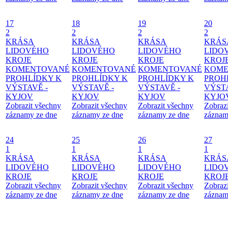
17
18
19
20
2
2
2
2
KRÁSA
KRÁSA
KRÁSA
KRÁS
LIDOVÉHO
LIDOVÉHO
LIDOVÉHO
LIDO
KROJE
KROJE
KROJE
KROJ
KOMENTOVANÉ
KOMENTOVANÉ
KOMENTOVANÉ
KOME
PROHLÍDKY K
PROHLÍDKY K
PROHLÍDKY K
PROH
VÝSTAVĚ -
VÝSTAVĚ -
VÝSTAVĚ -
VÝSTA
KYJOV
KYJOV
KYJOV
KYJO
Zobrazit všechny
Zobrazit všechny
Zobrazit všechny
Zobraz
záznamy ze dne
záznamy ze dne
záznamy ze dne
záznam
24
25
26
27
1
1
1
1
KRÁSA
KRÁSA
KRÁSA
KRÁS
LIDOVÉHO
LIDOVÉHO
LIDOVÉHO
LIDO
KROJE
KROJE
KROJE
KROJ
Zobrazit všechny
Zobrazit všechny
Zobrazit všechny
Zobraz
záznamy ze dne
záznamy ze dne
záznamy ze dne
záznam