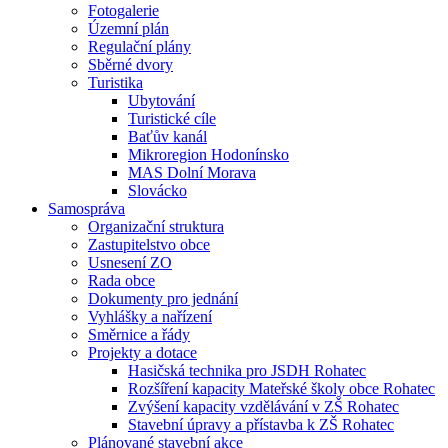
Fotogalerie
Územní plán
Regulační plány
Sběrné dvory
Turistika
Ubytování
Turistické cíle
Baťův kanál
Mikroregion Hodonínsko
MAS Dolní Morava
Slovácko
Samospráva
Organizační struktura
Zastupitelstvo obce
Usnesení ZO
Rada obce
Dokumenty pro jednání
Vyhlášky a nařízení
Směrnice a řády
Projekty a dotace
Hasičská technika pro JSDH Rohatec
Rozšíření kapacity Mateřské školy obce Rohatec
Zvýšení kapacity vzdělávání v ZŠ Rohatec
Stavební úpravy a přístavba k ZŠ Rohatec
Plánované stavební akce