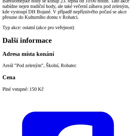
Bartolomějské hody se konají 23. srpna od 10:00 hodin. Tato akce
nabídne nejen tradiční hody, ale také večerní zábavu pod zeleným,
kde vystoupí DH Bojané. V případě nepříznivého počasí se akce
přesune do Kulturního domu v Rohatci.
Typ akce: ostatní (akce pro veřejnost)
Další informace
Adresa místa konání
Areál "Pod zeleným", Školní, Rohatec
Cena
Plné vstupné: 150 Kč