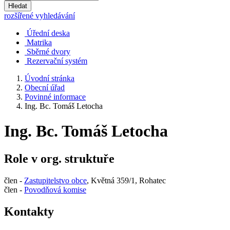
Hledat
rozšířené vyhledávání
Úřední deska
Matrika
Sběrné dvory
Rezervační systém
Úvodní stránka
Obecní úřad
Povinné informace
Ing. Bc. Tomáš Letocha
Ing. Bc. Tomáš Letocha
Role v org. struktuře
člen -
Zastupitelstvo obce
, Květná 359/1, Rohatec
člen -
Povodňová komise
Kontakty