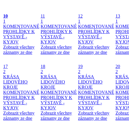
10
11
12
13
1
1
1
1
KOMENTOVANÉ
KOMENTOVANÉ
KOMENTOVANÉ
KOME
PROHLÍDKY K
PROHLÍDKY K
PROHLÍDKY K
PROH
VÝSTAVĚ -
VÝSTAVĚ -
VÝSTAVĚ -
VÝSTA
KYJOV
KYJOV
KYJOV
KYJO
Zobrazit všechny
Zobrazit všechny
Zobrazit všechny
Zobraz
záznamy ze dne
záznamy ze dne
záznamy ze dne
záznam
17
18
19
20
2
2
2
2
KRÁSA
KRÁSA
KRÁSA
KRÁS
LIDOVÉHO
LIDOVÉHO
LIDOVÉHO
LIDO
KROJE
KROJE
KROJE
KROJ
KOMENTOVANÉ
KOMENTOVANÉ
KOMENTOVANÉ
KOME
PROHLÍDKY K
PROHLÍDKY K
PROHLÍDKY K
PROH
VÝSTAVĚ -
VÝSTAVĚ -
VÝSTAVĚ -
VÝSTA
KYJOV
KYJOV
KYJOV
KYJO
Zobrazit všechny
Zobrazit všechny
Zobrazit všechny
Zobraz
záznamy ze dne
záznamy ze dne
záznamy ze dne
záznam