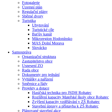
Fotogalerie
Územní plán
Regulační plány
Sběrné dvory
Turistika
Ubytování
Turistické cíle
Baťův kanál
Mikroregion Hodonínsko
MAS Dolní Morava
Slovácko
Samospráva
Organizační struktura
Zastupitelstvo obce
Usnesení ZO
Rada obce
Dokumenty pro jednání
Vyhlášky a nařízení
Směrnice a řády
Projekty a dotace
Hasičská technika pro JSDH Rohatec
Rozšíření kapacity Mateřské školy obce Rohatec
Zvýšení kapacity vzdělávání v ZŠ Rohatec
Stavební úpravy a přístavba k ZŠ Rohatec
Plánované stavební akce