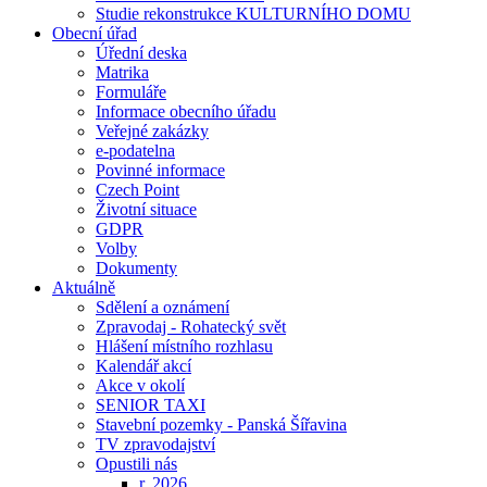
Studie rekonstrukce KULTURNÍHO DOMU
Obecní úřad
Úřední deska
Matrika
Formuláře
Informace obecního úřadu
Veřejné zakázky
e-podatelna
Povinné informace
Czech Point
Životní situace
GDPR
Volby
Dokumenty
Aktuálně
Sdělení a oznámení
Zpravodaj - Rohatecký svět
Hlášení místního rozhlasu
Kalendář akcí
Akce v okolí
SENIOR TAXI
Stavební pozemky - Panská Šířavina
TV zpravodajství
Opustili nás
r. 2026