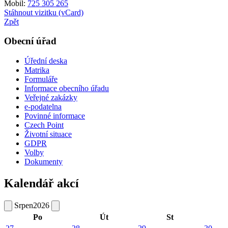
Mobil:
725 305 265
Stáhnout vizitku (vCard)
Zpět
Obecní úřad
Úřední deska
Matrika
Formuláře
Informace obecního úřadu
Veřejné zakázky
e-podatelna
Povinné informace
Czech Point
Životní situace
GDPR
Volby
Dokumenty
Kalendář akcí
Srpen
2026
Po
Út
St