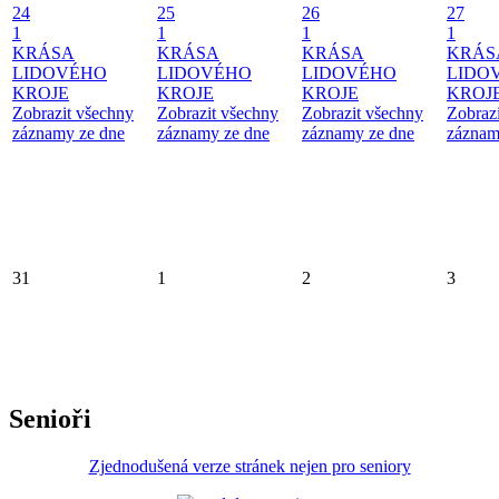
24
25
26
27
1
1
1
1
KRÁSA
KRÁSA
KRÁSA
KRÁS
LIDOVÉHO
LIDOVÉHO
LIDOVÉHO
LIDO
KROJE
KROJE
KROJE
KROJ
Zobrazit všechny
Zobrazit všechny
Zobrazit všechny
Zobraz
záznamy ze dne
záznamy ze dne
záznamy ze dne
záznam
31
1
2
3
Senioři
Zjednodušená verze stránek nejen pro seniory