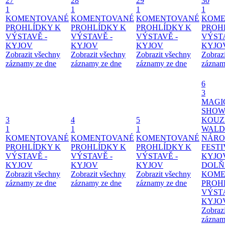
27
28
29
30
1
1
1
1
KOMENTOVANÉ
KOMENTOVANÉ
KOMENTOVANÉ
KOME
PROHLÍDKY K
PROHLÍDKY K
PROHLÍDKY K
PROH
VÝSTAVĚ -
VÝSTAVĚ -
VÝSTAVĚ -
VÝSTA
KYJOV
KYJOV
KYJOV
KYJO
Zobrazit všechny
Zobrazit všechny
Zobrazit všechny
Zobraz
záznamy ze dne
záznamy ze dne
záznamy ze dne
záznam
6
3
MAGI
SHOW
3
4
5
KOUZ
1
1
1
WALD
KOMENTOVANÉ
KOMENTOVANÉ
KOMENTOVANÉ
NÁRO
PROHLÍDKY K
PROHLÍDKY K
PROHLÍDKY K
FESTI
VÝSTAVĚ -
VÝSTAVĚ -
VÝSTAVĚ -
KYJO
KYJOV
KYJOV
KYJOV
DOLŇ
Zobrazit všechny
Zobrazit všechny
Zobrazit všechny
KOME
záznamy ze dne
záznamy ze dne
záznamy ze dne
PROH
VÝSTA
KYJO
Zobraz
záznam