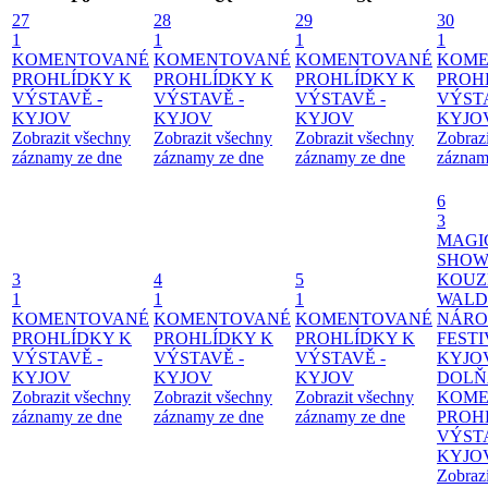
27
28
29
30
1
1
1
1
KOMENTOVANÉ
KOMENTOVANÉ
KOMENTOVANÉ
KOME
PROHLÍDKY K
PROHLÍDKY K
PROHLÍDKY K
PROH
VÝSTAVĚ -
VÝSTAVĚ -
VÝSTAVĚ -
VÝSTA
KYJOV
KYJOV
KYJOV
KYJO
Zobrazit všechny
Zobrazit všechny
Zobrazit všechny
Zobraz
záznamy ze dne
záznamy ze dne
záznamy ze dne
záznam
6
3
MAGI
SHOW
3
4
5
KOUZ
1
1
1
WALD
KOMENTOVANÉ
KOMENTOVANÉ
KOMENTOVANÉ
NÁRO
PROHLÍDKY K
PROHLÍDKY K
PROHLÍDKY K
FESTI
VÝSTAVĚ -
VÝSTAVĚ -
VÝSTAVĚ -
KYJO
KYJOV
KYJOV
KYJOV
DOLŇ
Zobrazit všechny
Zobrazit všechny
Zobrazit všechny
KOME
záznamy ze dne
záznamy ze dne
záznamy ze dne
PROH
VÝSTA
KYJO
Zobraz