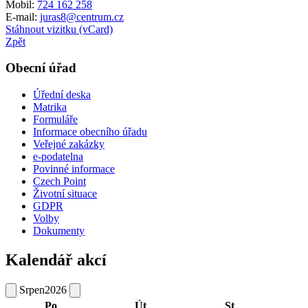
Mobil:
724 162 258
E-mail:
juras8@centrum.cz
Stáhnout vizitku (vCard)
Zpět
Obecní úřad
Úřední deska
Matrika
Formuláře
Informace obecního úřadu
Veřejné zakázky
e-podatelna
Povinné informace
Czech Point
Životní situace
GDPR
Volby
Dokumenty
Kalendář akcí
Srpen
2026
Po
Út
St