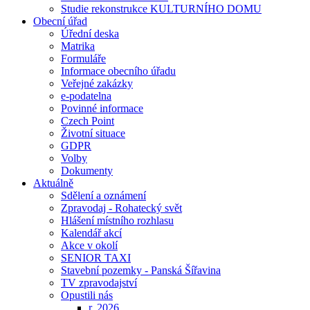
Studie rekonstrukce KULTURNÍHO DOMU
Obecní úřad
Úřední deska
Matrika
Formuláře
Informace obecního úřadu
Veřejné zakázky
e-podatelna
Povinné informace
Czech Point
Životní situace
GDPR
Volby
Dokumenty
Aktuálně
Sdělení a oznámení
Zpravodaj - Rohatecký svět
Hlášení místního rozhlasu
Kalendář akcí
Akce v okolí
SENIOR TAXI
Stavební pozemky - Panská Šířavina
TV zpravodajství
Opustili nás
r. 2026