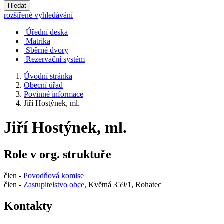
Hledat
rozšířené vyhledávání
Úřední deska
Matrika
Sběrné dvory
Rezervační systém
Úvodní stránka
Obecní úřad
Povinné informace
Jiří Hostýnek, ml.
Jiří Hostýnek, ml.
Role v org. struktuře
člen -
Povodňová komise
člen -
Zastupitelstvo obce
, Květná 359/1, Rohatec
Kontakty