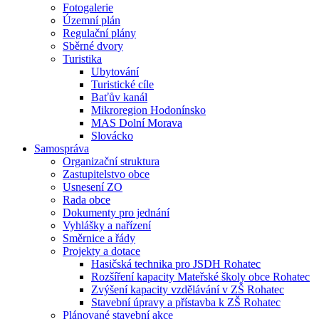
Fotogalerie
Územní plán
Regulační plány
Sběrné dvory
Turistika
Ubytování
Turistické cíle
Baťův kanál
Mikroregion Hodonínsko
MAS Dolní Morava
Slovácko
Samospráva
Organizační struktura
Zastupitelstvo obce
Usnesení ZO
Rada obce
Dokumenty pro jednání
Vyhlášky a nařízení
Směrnice a řády
Projekty a dotace
Hasičská technika pro JSDH Rohatec
Rozšíření kapacity Mateřské školy obce Rohatec
Zvýšení kapacity vzdělávání v ZŠ Rohatec
Stavební úpravy a přístavba k ZŠ Rohatec
Plánované stavební akce