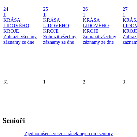
24
25
26
27
1
1
1
1
KRÁSA
KRÁSA
KRÁSA
KRÁS
LIDOVÉHO
LIDOVÉHO
LIDOVÉHO
LIDO
KROJE
KROJE
KROJE
KROJ
Zobrazit všechny
Zobrazit všechny
Zobrazit všechny
Zobraz
záznamy ze dne
záznamy ze dne
záznamy ze dne
záznam
31
1
2
3
Senioři
Zjednodušená verze stránek nejen pro seniory