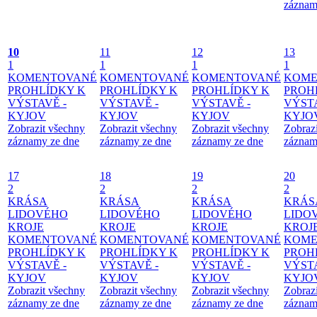
záznam
10
11
12
13
1
1
1
1
KOMENTOVANÉ
KOMENTOVANÉ
KOMENTOVANÉ
KOME
PROHLÍDKY K
PROHLÍDKY K
PROHLÍDKY K
PROH
VÝSTAVĚ -
VÝSTAVĚ -
VÝSTAVĚ -
VÝSTA
KYJOV
KYJOV
KYJOV
KYJO
Zobrazit všechny
Zobrazit všechny
Zobrazit všechny
Zobraz
záznamy ze dne
záznamy ze dne
záznamy ze dne
záznam
17
18
19
20
2
2
2
2
KRÁSA
KRÁSA
KRÁSA
KRÁS
LIDOVÉHO
LIDOVÉHO
LIDOVÉHO
LIDO
KROJE
KROJE
KROJE
KROJ
KOMENTOVANÉ
KOMENTOVANÉ
KOMENTOVANÉ
KOME
PROHLÍDKY K
PROHLÍDKY K
PROHLÍDKY K
PROH
VÝSTAVĚ -
VÝSTAVĚ -
VÝSTAVĚ -
VÝSTA
KYJOV
KYJOV
KYJOV
KYJO
Zobrazit všechny
Zobrazit všechny
Zobrazit všechny
Zobraz
záznamy ze dne
záznamy ze dne
záznamy ze dne
záznam