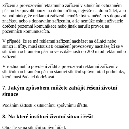
Zřízení a provozování reklamního zařízení v silničním ochranném
pásmu lze povolit pouze na dobu určitou, nejvýše na dobu 5 let, a to
za podmínky, že reklamní zařízení nemůže být zaměněno s dopravní
značkou nebo s dopravním zařízením, a že nemůže oslnit uživatele
dotčené pozemní komunikace nebo jinak narušit provoz na
pozemních komunikacích.
V případě, že se má reklamní zařízení nacházet na dálnici nebo
silnici I. třídy, musí sloužit k označení provozovny nacházející se v
silničním ochranném pásmu ve vzdálenosti do 200 m od reklamního
zařízení.
V rozhodnutí o povolení zřídit a provozovat reklamní zařízení v
silničním ochranném pásmu stanoví silniční správní úřad podmínky,
které musí žadatel dodržovat.
7. Jakým způsobem můžete zahájit řešení životní
situace
Podáním žádosti k silničnímu správnímu úřadu.
8. Na které instituci životní situaci řešit
Obraťte se na silniční správní úřad.