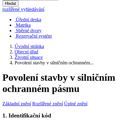
Hledat
rozšířené vyhledávání
Úřední deska
Matrika
Sběrné dvory
Rezervační systém
Úvodní stránka
Obecní úřad
Životní situace
Povolení stavby v silničním ochranném...
Povolení stavby v silničním
ochranném pásmu
Základní znění
Rozšířené znění
Úplné znění
1. Identifikační kód