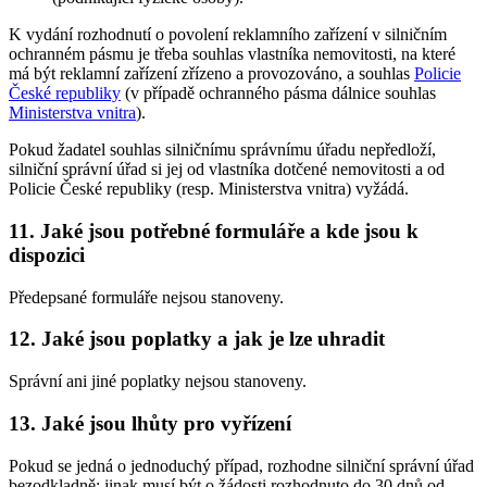
K vydání rozhodnutí o povolení reklamního zařízení v silničním
ochranném pásmu je třeba souhlas vlastníka nemovitosti, na které
má být reklamní zařízení zřízeno a provozováno, a souhlas
Policie
České republiky
(v případě ochranného pásma dálnice souhlas
Ministerstva vnitra
).
Pokud žadatel souhlas silničnímu správnímu úřadu nepředloží,
silniční správní úřad si jej od vlastníka dotčené nemovitosti a od
Policie České republiky (resp. Ministerstva vnitra) vyžádá.
11. Jaké jsou potřebné formuláře a kde jsou k
dispozici
Předepsané formuláře nejsou stanoveny.
12. Jaké jsou poplatky a jak je lze uhradit
Správní ani jiné poplatky nejsou stanoveny.
13. Jaké jsou lhůty pro vyřízení
Pokud se jedná o jednoduchý případ, rozhodne silniční správní úřad
bezodkladně; jinak musí být o žádosti rozhodnuto do 30 dnů od