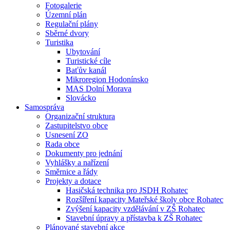
Fotogalerie
Územní plán
Regulační plány
Sběrné dvory
Turistika
Ubytování
Turistické cíle
Baťův kanál
Mikroregion Hodonínsko
MAS Dolní Morava
Slovácko
Samospráva
Organizační struktura
Zastupitelstvo obce
Usnesení ZO
Rada obce
Dokumenty pro jednání
Vyhlášky a nařízení
Směrnice a řády
Projekty a dotace
Hasičská technika pro JSDH Rohatec
Rozšíření kapacity Mateřské školy obce Rohatec
Zvýšení kapacity vzdělávání v ZŠ Rohatec
Stavební úpravy a přístavba k ZŠ Rohatec
Plánované stavební akce