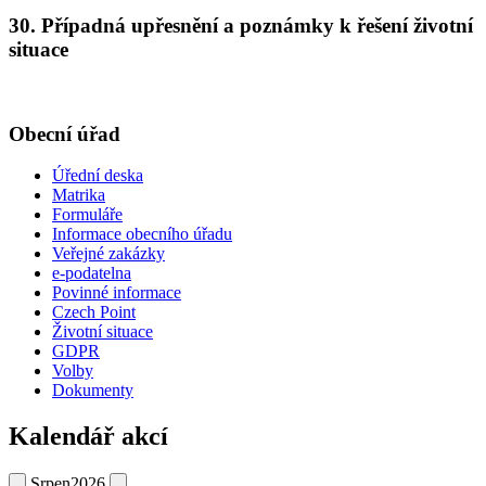
30. Případná upřesnění a poznámky k řešení životní
situace
Obecní úřad
Úřední deska
Matrika
Formuláře
Informace obecního úřadu
Veřejné zakázky
e-podatelna
Povinné informace
Czech Point
Životní situace
GDPR
Volby
Dokumenty
Kalendář akcí
Srpen
2026