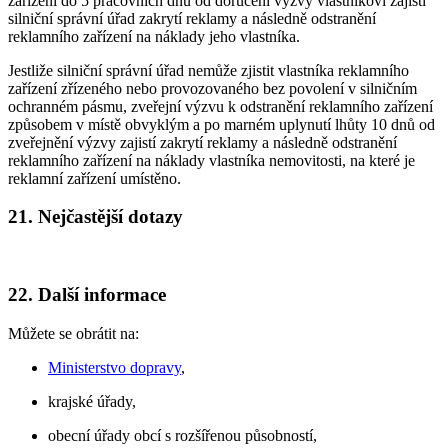
zařízení do 5 pracovních dnů od doručení výzvy vlastníkovi zajistí
silniční správní úřad zakrytí reklamy a následně odstranění
reklamního zařízení na náklady jeho vlastníka.
Jestliže silniční správní úřad nemůže zjistit vlastníka reklamního
zařízení zřízeného nebo provozovaného bez povolení v silničním
ochranném pásmu, zveřejní výzvu k odstranění reklamního zařízení
způsobem v místě obvyklým a po marném uplynutí lhůty 10 dnů od
zveřejnění výzvy zajistí zakrytí reklamy a následně odstranění
reklamního zařízení na náklady vlastníka nemovitosti, na které je
reklamní zařízení umístěno.
21. Nejčastější dotazy
22. Další informace
Můžete se obrátit na:
Ministerstvo dopravy
,
krajské úřady,
obecní úřady obcí s rozšířenou působností,