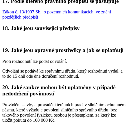
17. Podle kterého právního předpisu se postupuje
Zákon č. 13/1997 Sb., o pozemních komunikacích, ve znění
pozdějších předpisů
18. Jaké jsou související předpisy
19. Jaké jsou opravné prostředky a jak se uplatňují
Proti rozhodnutí lze podat odvolání.
Odvolání se podává ke správnímu úřadu, který rozhodnutí vydal, a
to do 15 dnů ode dne doručení rozhodnutí.
20. Jaké sankce mohou být uplatněny v případě
nedodržení povinností
Provádění stavby a provádění terénních prací v silničním ochranném
pásmu, které vyžaduje povolení silničního správního úřadu, bez
takového povolení fyzickou osobou je přestupkem, za který lze
uložit pokutu do 100 000 Kč.