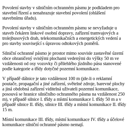
Povolení stavby v silničním ochranném pásmu je podkladem pro
stavební řízení a nenahrazuje stavební povolení (ohlášení
stavebnímu úřadu).
Povolení stavby v silničním ochranném pásmu se nevyžaduje u
staveb čekáren linkové osobní dopravy, zařízení tramvajových a
trolejbusových drah, telekomunikačních a energetických vedení a
pro stavby související s úpravou odtokových poměrů.
Silniční ochranné pásmo je prostor mimo souvisle zastavěné území
obce ohraničený svislými plochami vedenými do výšky 50 m ve
vzdálenosti od osy vozovky či přilehlého jízdního pásu stanovené
podle kategorie a třídy dotyčné pozemní komunikace.
V případě dálnice je tato vzdálenost 100 m (jde-li o reklamní
poutače, propagační a jiné zařízení, světelné zdroje, barevné plochy
a jiná obdobná zařízení viditelná uživateli pozemní komunikace,
posouvá se hranice silničního ochranného pásma na vzdálenost 250
m), v případě silnice I. třídy a místní komunikace I. třídy 50 m a v
případě silnice II. třídy, silnice III. třídy a místní komunikace II. třídy
15 m.
Místní komunikace III. třídy, místní komunikace IV. třídy a účelové
komunikace silniční ochranné pásmo nemají.