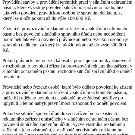
Provádění stavby a provádění terénních prací v silničním ochranném
pásmu, které vyžaduje povolení silničního správního úřadu, bez
takového povolení právnickou osobou je správním deliktem, za
který lze uložit pokutu až do výše 100 000 Kč.
Zřízení či provozování reklamního zařízení v silničním ochranném
pásmu bez povolení silničního správního úřadu nebo nedodržení
podmínek takového povolení právnickou nebo fyzickou osobou je
správním deliktem, za který lze uložit pokutu až do výše 300 000
Kč.
Pokud právnická nebo fyzická osoba porušuje podmínky stanovené
v rozhodnutí o povolení zřízení a provozování reklamního zařízení v
silničním ochranném pásmu, rozhodne silniční správní úřad o odnětí
povolení.
Právnické nebo fyzické osobě, které bylo odňato povolení ke zřízení
a provozování reklamního zařízení v silničním ochranném pásmu,
může být uděleno povolení na základě nové žádosti nejdříve po
uplynutí 3 let od nabytí právní moci rozhodnutí o odnětí povolení.
Pokud se silniční správní úřad dozví o zřízení nebo existenci
reklamního zařízení umístěného v silničním ochranném pásmu bez
povolení silničního správního úřadu, vyzve vlastníka reklamního
zařízení k jeho odstranění, a v případě neodstranění reklamního