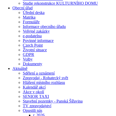
Studie rekonstrukce KULTURNÍHO DOMU
Obecní úřad
Úřední deska
Matrika
Formuláře
Informace obecního úřadu
Veřejné zakázky
e-podatelna
Povinné informace
Czech Point
Životní situace
GDPR
Volby
Dokumenty
Aktuálně
Sdělení a oznámení
Zpravodaj - Rohatecký svět
Hlášení místního rozhlasu
Kalendář akcí
Akce v okolí
SENIOR TAXI
Stavební pozemky - Panská Šířavina
TV zpravodajství
Opustili nás
r. 2026