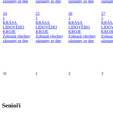
záznamy ze dne
záznamy ze dne
záznamy ze dne
záznam
24
25
26
27
1
1
1
1
KRÁSA
KRÁSA
KRÁSA
KRÁS
LIDOVÉHO
LIDOVÉHO
LIDOVÉHO
LIDO
KROJE
KROJE
KROJE
KROJ
Zobrazit všechny
Zobrazit všechny
Zobrazit všechny
Zobraz
záznamy ze dne
záznamy ze dne
záznamy ze dne
záznam
31
1
2
3
Senioři