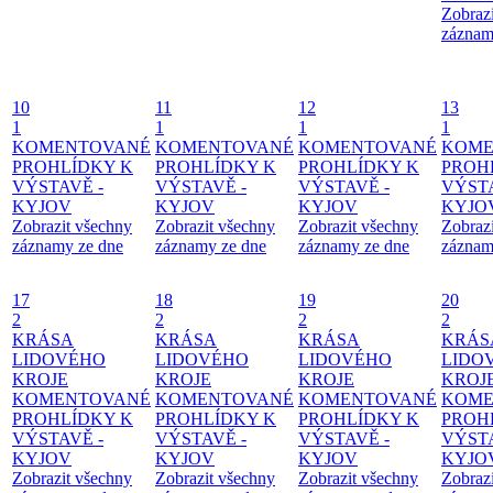
Zobraz
záznam
10
11
12
13
1
1
1
1
KOMENTOVANÉ
KOMENTOVANÉ
KOMENTOVANÉ
KOME
PROHLÍDKY K
PROHLÍDKY K
PROHLÍDKY K
PROH
VÝSTAVĚ -
VÝSTAVĚ -
VÝSTAVĚ -
VÝSTA
KYJOV
KYJOV
KYJOV
KYJO
Zobrazit všechny
Zobrazit všechny
Zobrazit všechny
Zobraz
záznamy ze dne
záznamy ze dne
záznamy ze dne
záznam
17
18
19
20
2
2
2
2
KRÁSA
KRÁSA
KRÁSA
KRÁS
LIDOVÉHO
LIDOVÉHO
LIDOVÉHO
LIDO
KROJE
KROJE
KROJE
KROJ
KOMENTOVANÉ
KOMENTOVANÉ
KOMENTOVANÉ
KOME
PROHLÍDKY K
PROHLÍDKY K
PROHLÍDKY K
PROH
VÝSTAVĚ -
VÝSTAVĚ -
VÝSTAVĚ -
VÝSTA
KYJOV
KYJOV
KYJOV
KYJO
Zobrazit všechny
Zobrazit všechny
Zobrazit všechny
Zobraz