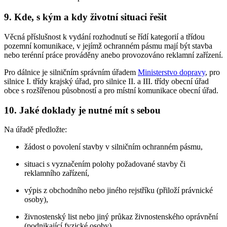
9. Kde, s kým a kdy životní situaci řešit
Věcná příslušnost k vydání rozhodnutí se řídí kategorií a třídou
pozemní komunikace, v jejímž ochranném pásmu mají být stavba
nebo terénní práce prováděny anebo provozováno reklamní zařízení.
Pro dálnice je silničním správním úřadem
Ministerstvo dopravy
, pro
silnice I. třídy krajský úřad, pro silnice II. a III. třídy obecní úřad
obce s rozšířenou působností a pro místní komunikace obecní úřad.
10. Jaké doklady je nutné mít s sebou
Na úřadě předložte:
žádost o povolení stavby v silničním ochranném pásmu,
situaci s vyznačením polohy požadované stavby či
reklamního zařízení,
výpis z obchodního nebo jiného rejstříku (přiloží právnické
osoby),
živnostenský list nebo jiný průkaz živnostenského oprávnění
(podnikající fyzické osoby).