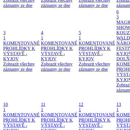
Zobrazit všechny
Zobrazit všechny
Zobrazit všechny
Zobraz
záznamy ze dne
záznamy ze dne
záznamy ze dne
záznam
6
3
MAGI
SHOW
3
4
5
KOUZ
1
1
1
WALD
KOMENTOVANÉ
KOMENTOVANÉ
KOMENTOVANÉ
NÁRO
PROHLÍDKY K
PROHLÍDKY K
PROHLÍDKY K
FESTI
VÝSTAVĚ -
VÝSTAVĚ -
VÝSTAVĚ -
KYJO
KYJOV
KYJOV
KYJOV
DOLŇ
Zobrazit všechny
Zobrazit všechny
Zobrazit všechny
KOME
záznamy ze dne
záznamy ze dne
záznamy ze dne
PROH
VÝSTA
KYJO
Zobraz
záznam
10
11
12
13
1
1
1
1
KOMENTOVANÉ
KOMENTOVANÉ
KOMENTOVANÉ
KOME
PROHLÍDKY K
PROHLÍDKY K
PROHLÍDKY K
PROH
VÝSTAVĚ -
VÝSTAVĚ -
VÝSTAVĚ -
VÝSTA