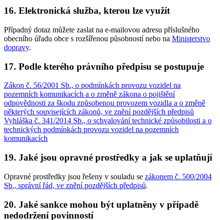
16. Elektronická služba, kterou lze využít
Případný dotaz můžete zaslat na e-mailovou adresu příslušného
obecního úřadu obce s rozšířenou působností nebo na
Ministerstvo
dopravy
.
17. Podle kterého právního předpisu se postupuje
Zákon č. 56/2001 Sb., o podmínkách provozu vozidel na
pozemních komunikacích a o změně zákona o pojištění
odpovědnosti za škodu způsobenou provozem vozidla a o změně
některých souvisejících zákonů, ve znění pozdějších předpisů
Vyhláška č. 341/2014 Sb., o schvalování technické způsobilosti a o
technických podmínkách provozu vozidel na pozemních
komunikacích
19. Jaké jsou opravné prostředky a jak se uplatňují
Opravné prostředky jsou řešeny v souladu se
zákonem č. 500/2004
Sb., správní řád, ve znění pozdějších předpisů
.
20. Jaké sankce mohou být uplatněny v případě
nedodržení povinností