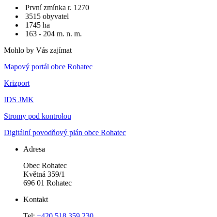
První zmínka r. 1270
3515 obyvatel
1745 ha
163 - 204 m. n. m.
Mohlo by Vás zajímat
Mapový portál obce Rohatec
Krizport
IDS JMK
Stromy pod kontrolou
Digitální povodňový plán obce Rohatec
Adresa
Obec Rohatec
Květná 359/1
696 01 Rohatec
Kontakt
Tel:
+420 518 359 230