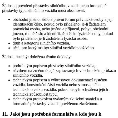
Žádost o povolení přestavby silničního vozidla nebo hromadné
přestavby typu silničního vozidla musí obsahovat:
obchodní jméno, sídlo a právní formu právnické osoby a její
identifikační číslo, pokud bylo přiděleno, je-li žadatelem
právnická osoba, nebo jméno a příjmení, pobyt, obchodní
jméno, rodné číslo a identifikační číslo fyzické osoby, pokud
bylo přiděleno, je-li žadatelem fyzická osoba,
druh a kategorii silničního vozidla,
účel, pro který má být silniční vozidlo používáno.
Žádost musí být doložena těmito doklady:
podrobným popisem přestavby silničního vozidla,
návrhem na změnu údajů zapisovaných v technickém průkazu
silničního vozidla,
technickým popisem a výkresovou dokumentací systému
vozidla, konstrukční části vozidla nebo samostatného
technického celku vozidla, pokud nebyla schválena jejich
technická způsobilost typu,
technickým protokolem vydaným zkušební stanicí a u
hromadné přestavby vozidla pověřenou zkušebnou.
11. Jaké jsou potřebné formuláře a kde jsou k