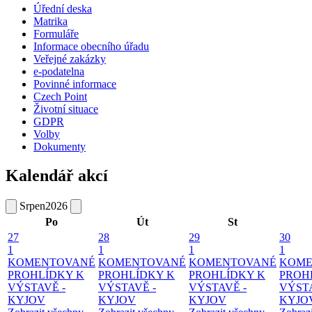
Úřední deska
Matrika
Formuláře
Informace obecního úřadu
Veřejné zakázky
e-podatelna
Povinné informace
Czech Point
Životní situace
GDPR
Volby
Dokumenty
Kalendář akcí
Srpen
2026
Po
Út
St
27
28
29
30
1
1
1
1
KOMENTOVANÉ
KOMENTOVANÉ
KOMENTOVANÉ
KOME
PROHLÍDKY K
PROHLÍDKY K
PROHLÍDKY K
PROH
VÝSTAVĚ -
VÝSTAVĚ -
VÝSTAVĚ -
VÝSTA
KYJOV
KYJOV
KYJOV
KYJO