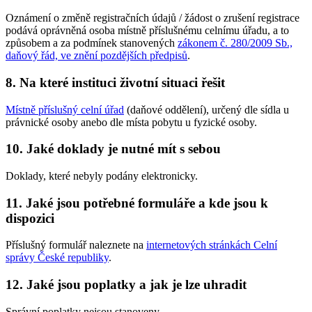
Oznámení o změně registračních údajů / žádost o zrušení registrace
podává oprávněná osoba místně příslušnému celnímu úřadu, a to
způsobem a za podmínek stanovených
zákonem č. 280/2009 Sb.,
daňový řád, ve znění pozdějších předpisů
.
8. Na které instituci životní situaci řešit
Místně příslušný celní úřad
(daňové oddělení), určený dle sídla u
právnické osoby anebo dle místa pobytu u fyzické osoby.
10. Jaké doklady je nutné mít s sebou
Doklady, které nebyly podány elektronicky.
11. Jaké jsou potřebné formuláře a kde jsou k
dispozici
Příslušný formulář naleznete na
internetových stránkách Celní
správy České republiky
.
12. Jaké jsou poplatky a jak je lze uhradit
Správní poplatky nejsou stanoveny.