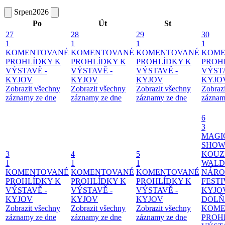
Srpen
2026
Po
Út
St
27
28
29
30
1
1
1
1
KOMENTOVANÉ
KOMENTOVANÉ
KOMENTOVANÉ
KOME
PROHLÍDKY K
PROHLÍDKY K
PROHLÍDKY K
PROH
VÝSTAVĚ -
VÝSTAVĚ -
VÝSTAVĚ -
VÝSTA
KYJOV
KYJOV
KYJOV
KYJO
Zobrazit všechny
Zobrazit všechny
Zobrazit všechny
Zobraz
záznamy ze dne
záznamy ze dne
záznamy ze dne
záznam
6
3
MAGI
SHOW
3
4
5
KOUZ
1
1
1
WALD
KOMENTOVANÉ
KOMENTOVANÉ
KOMENTOVANÉ
NÁRO
PROHLÍDKY K
PROHLÍDKY K
PROHLÍDKY K
FESTI
VÝSTAVĚ -
VÝSTAVĚ -
VÝSTAVĚ -
KYJO
KYJOV
KYJOV
KYJOV
DOLŇ
Zobrazit všechny
Zobrazit všechny
Zobrazit všechny
KOME
záznamy ze dne
záznamy ze dne
záznamy ze dne
PROH