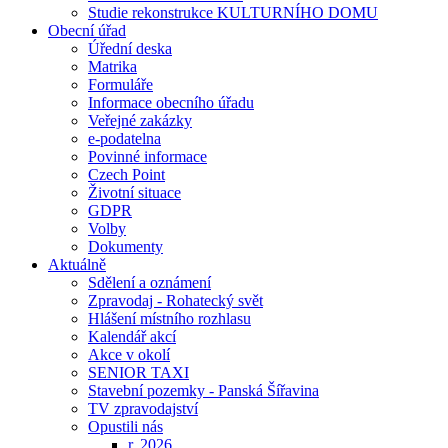
Studie rekonstrukce KULTURNÍHO DOMU
Obecní úřad
Úřední deska
Matrika
Formuláře
Informace obecního úřadu
Veřejné zakázky
e-podatelna
Povinné informace
Czech Point
Životní situace
GDPR
Volby
Dokumenty
Aktuálně
Sdělení a oznámení
Zpravodaj - Rohatecký svět
Hlášení místního rozhlasu
Kalendář akcí
Akce v okolí
SENIOR TAXI
Stavební pozemky - Panská Šířavina
TV zpravodajství
Opustili nás
r. 2026