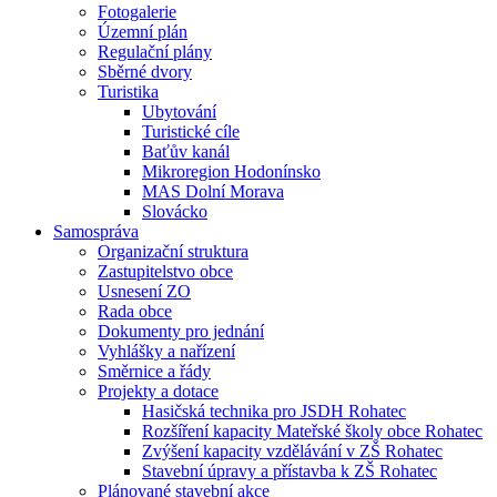
Fotogalerie
Územní plán
Regulační plány
Sběrné dvory
Turistika
Ubytování
Turistické cíle
Baťův kanál
Mikroregion Hodonínsko
MAS Dolní Morava
Slovácko
Samospráva
Organizační struktura
Zastupitelstvo obce
Usnesení ZO
Rada obce
Dokumenty pro jednání
Vyhlášky a nařízení
Směrnice a řády
Projekty a dotace
Hasičská technika pro JSDH Rohatec
Rozšíření kapacity Mateřské školy obce Rohatec
Zvýšení kapacity vzdělávání v ZŠ Rohatec
Stavební úpravy a přístavba k ZŠ Rohatec
Plánované stavební akce