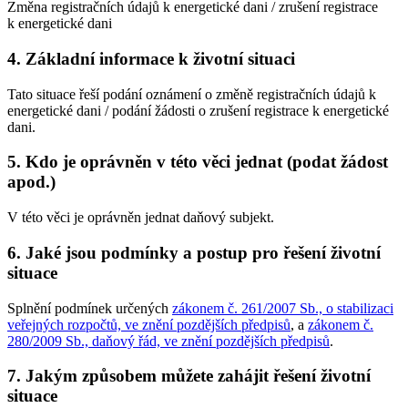
Změna registračních údajů k energetické dani / zrušení registrace
k energetické dani
4. Základní informace k životní situaci
Tato situace řeší podání oznámení o změně registračních údajů k
energetické dani / podání žádosti o zrušení registrace k energetické
dani.
5. Kdo je oprávněn v této věci jednat (podat žádost
apod.)
V této věci je oprávněn jednat daňový subjekt.
6. Jaké jsou podmínky a postup pro řešení životní
situace
Splnění podmínek určených
zákonem č. 261/2007 Sb., o stabilizaci
veřejných rozpočtů, ve znění pozdějších předpisů
, a
zákonem č.
280/2009 Sb., daňový řád, ve znění pozdějších předpisů
.
7. Jakým způsobem můžete zahájit řešení životní
situace