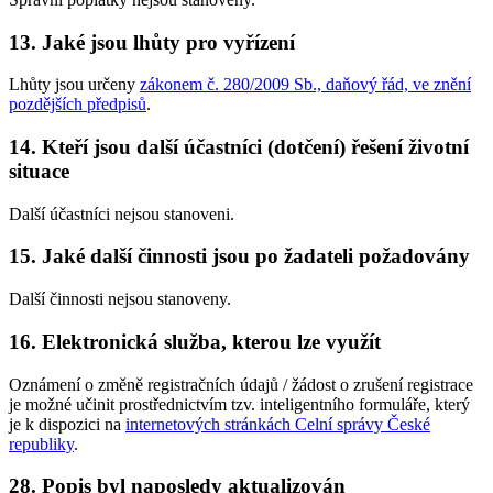
13. Jaké jsou lhůty pro vyřízení
Lhůty jsou určeny
zákonem č. 280/2009 Sb., daňový řád, ve znění
pozdějších předpisů
.
14. Kteří jsou další účastníci (dotčení) řešení životní
situace
Další účastníci nejsou stanoveni.
15. Jaké další činnosti jsou po žadateli požadovány
Další činnosti nejsou stanoveny.
16. Elektronická služba, kterou lze využít
Oznámení o změně registračních údajů / žádost o zrušení registrace
je možné učinit prostřednictvím tzv. inteligentního formuláře, který
je k dispozici na
internetových stránkách Celní správy České
republiky
.
28. Popis byl naposledy aktualizován