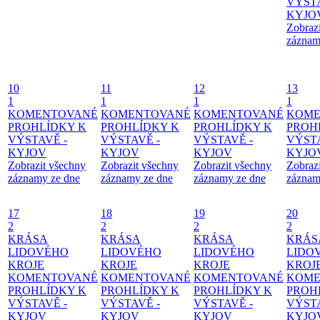
VÝSTA
KYJO
Zobraz
záznam
10
11
12
13
1
1
1
1
KOMENTOVANÉ
KOMENTOVANÉ
KOMENTOVANÉ
KOME
PROHLÍDKY K
PROHLÍDKY K
PROHLÍDKY K
PROH
VÝSTAVĚ -
VÝSTAVĚ -
VÝSTAVĚ -
VÝSTA
KYJOV
KYJOV
KYJOV
KYJO
Zobrazit všechny
Zobrazit všechny
Zobrazit všechny
Zobraz
záznamy ze dne
záznamy ze dne
záznamy ze dne
záznam
17
18
19
20
2
2
2
2
KRÁSA
KRÁSA
KRÁSA
KRÁS
LIDOVÉHO
LIDOVÉHO
LIDOVÉHO
LIDO
KROJE
KROJE
KROJE
KROJ
KOMENTOVANÉ
KOMENTOVANÉ
KOMENTOVANÉ
KOME
PROHLÍDKY K
PROHLÍDKY K
PROHLÍDKY K
PROH
VÝSTAVĚ -
VÝSTAVĚ -
VÝSTAVĚ -
VÝSTA
KYJOV
KYJOV
KYJOV
KYJO