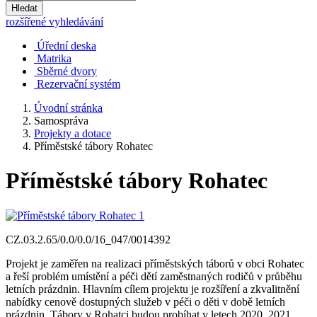
Hledat
rozšířené vyhledávání
Úřední deska
Matrika
Sběrné dvory
Rezervační systém
Úvodní stránka
Samospráva
Projekty a dotace
Příměstské tábory Rohatec
Příměstské tábory Rohatec
CZ.03.2.65/0.0/0.0/16_047/0014392
Projekt je zaměřen na realizaci příměstských táborů v obci Rohatec
a řeší problém umístění a péči dětí zaměstnaných rodičů v průběhu
letních prázdnin. Hlavním cílem projektu je rozšíření a zkvalitnění
nabídky cenově dostupných služeb v péči o děti v době letních
prázdnin. Tábory v Rohatci budou probíhat v letech 2020 ,2021,