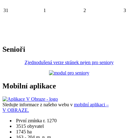
31
1
2
3
Senioři
Zjednodušená verze stránek nejen pro seniory
Mobilní aplikace
Sledujte informace z našeho webu v
mobilní aplikaci –
V OBRAZE.
První zmínka r. 1270
3515 obyvatel
1745 ha
163 - 204 m. n. m.