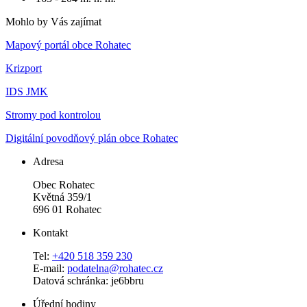
Mohlo by Vás zajímat
Mapový portál obce Rohatec
Krizport
IDS JMK
Stromy pod kontrolou
Digitální povodňový plán obce Rohatec
Adresa
Obec Rohatec
Květná 359/1
696 01 Rohatec
Kontakt
Tel:
+420 518 359 230
E-mail:
podatelna@rohatec.cz
Datová schránka: je6bbru
Úřední hodiny