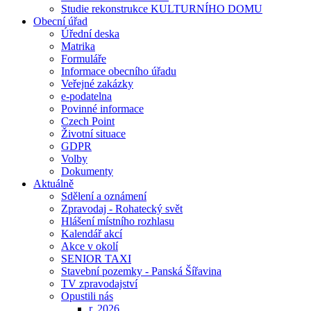
Studie rekonstrukce KULTURNÍHO DOMU
Obecní úřad
Úřední deska
Matrika
Formuláře
Informace obecního úřadu
Veřejné zakázky
e-podatelna
Povinné informace
Czech Point
Životní situace
GDPR
Volby
Dokumenty
Aktuálně
Sdělení a oznámení
Zpravodaj - Rohatecký svět
Hlášení místního rozhlasu
Kalendář akcí
Akce v okolí
SENIOR TAXI
Stavební pozemky - Panská Šířavina
TV zpravodajství
Opustili nás
r. 2026