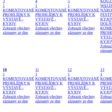
3
4
5
KOUZ
1
1
1
WALD
KOMENTOVANÉ
KOMENTOVANÉ
KOMENTOVANÉ
NÁRO
PROHLÍDKY K
PROHLÍDKY K
PROHLÍDKY K
FESTI
VÝSTAVĚ -
VÝSTAVĚ -
VÝSTAVĚ -
KYJO
KYJOV
KYJOV
KYJOV
DOLŇ
Zobrazit všechny
Zobrazit všechny
Zobrazit všechny
KOME
záznamy ze dne
záznamy ze dne
záznamy ze dne
PROH
VÝSTA
KYJO
Zobraz
záznam
10
11
12
13
1
1
1
1
KOMENTOVANÉ
KOMENTOVANÉ
KOMENTOVANÉ
KOME
PROHLÍDKY K
PROHLÍDKY K
PROHLÍDKY K
PROH
VÝSTAVĚ -
VÝSTAVĚ -
VÝSTAVĚ -
VÝSTA
KYJOV
KYJOV
KYJOV
KYJO
Zobrazit všechny
Zobrazit všechny
Zobrazit všechny
Zobraz
záznamy ze dne
záznamy ze dne
záznamy ze dne
záznam