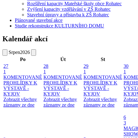
Rozšíření kapacity Mateřské školy obce Rohatec
Zvýšení kapacity vzdělávání v ZŠ Rohatec
Stavební úpravy a přístavba k ZŠ Rohatec
Plánované stavební akce
Studie rekonstrukce KULTURNÍHO DOMU
Kalendář akcí
Srpen
2026
Po
Út
St
27
28
29
30
1
1
1
1
KOMENTOVANÉ
KOMENTOVANÉ
KOMENTOVANÉ
KOME
PROHLÍDKY K
PROHLÍDKY K
PROHLÍDKY K
PROH
VÝSTAVĚ -
VÝSTAVĚ -
VÝSTAVĚ -
VÝSTA
KYJOV
KYJOV
KYJOV
KYJO
Zobrazit všechny
Zobrazit všechny
Zobrazit všechny
Zobraz
záznamy ze dne
záznamy ze dne
záznamy ze dne
záznam
6
3
MAGI
SHOW