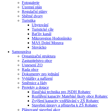
Fotogalerie
Územní plán
Regulační plány
Sběrné dvory
Turistika
Ubytování
Turistické cíle
Baťův kanál
Mikroregion Hodonínsko
MAS Dolní Morava
Slovácko
Samospráva
Organizační struktura
Zastupitelstvo obce
Usnesení ZO
Rada obce
Dokumenty pro jednání
Vyhlášky a nařízení
Směrnice a řády
Projekty a dotace
Hasičská technika pro JSDH Rohatec
Rozšíření kapacity Mateřské školy obce Rohatec
Zvýšení kapacity vzdělávání v ZŠ Rohatec
Stavební úpravy a přístavba k ZŠ Rohatec
Plánované stavební akce