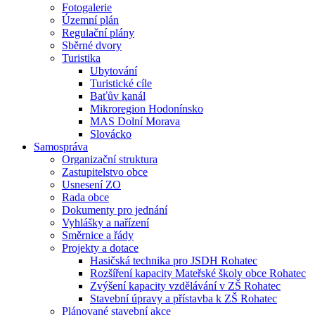
Fotogalerie
Územní plán
Regulační plány
Sběrné dvory
Turistika
Ubytování
Turistické cíle
Baťův kanál
Mikroregion Hodonínsko
MAS Dolní Morava
Slovácko
Samospráva
Organizační struktura
Zastupitelstvo obce
Usnesení ZO
Rada obce
Dokumenty pro jednání
Vyhlášky a nařízení
Směrnice a řády
Projekty a dotace
Hasičská technika pro JSDH Rohatec
Rozšíření kapacity Mateřské školy obce Rohatec
Zvýšení kapacity vzdělávání v ZŠ Rohatec
Stavební úpravy a přístavba k ZŠ Rohatec
Plánované stavební akce