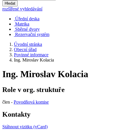
Hledat
rozšířené vyhledávání
Úřední deska
Matrika
Sběrné dvory
Rezervační systém
Úvodní stránka
Obecní úřad
Povinné informace
Ing. Miroslav Kolacia
Ing. Miroslav Kolacia
Role v org. struktuře
člen -
Povodňová komise
Kontakty
Stáhnout vizitku (vCard)