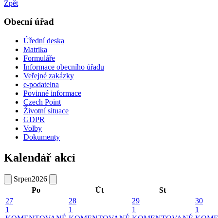
Zpět
Obecní úřad
Úřední deska
Matrika
Formuláře
Informace obecního úřadu
Veřejné zakázky
e-podatelna
Povinné informace
Czech Point
Životní situace
GDPR
Volby
Dokumenty
Kalendář akcí
Srpen
2026
Po
Út
St
27
28
29
30
1
1
1
1