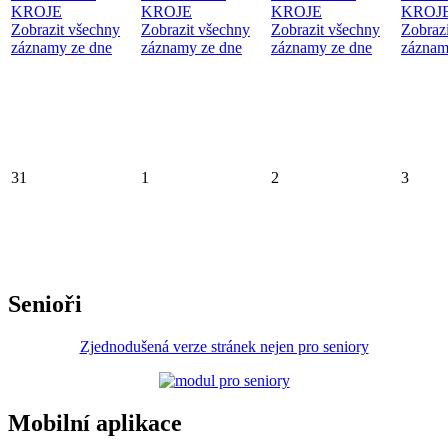
KROJE
KROJE
KROJE
KROJ
Zobrazit všechny
Zobrazit všechny
Zobrazit všechny
Zobraz
záznamy ze dne
záznamy ze dne
záznamy ze dne
záznam
31
1
2
3
Senioři
Zjednodušená verze stránek nejen pro seniory
Mobilní aplikace