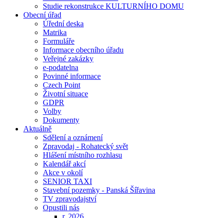
Studie rekonstrukce KULTURNÍHO DOMU
Obecní úřad
Úřední deska
Matrika
Formuláře
Informace obecního úřadu
Veřejné zakázky
e-podatelna
Povinné informace
Czech Point
Životní situace
GDPR
Volby
Dokumenty
Aktuálně
Sdělení a oznámení
Zpravodaj - Rohatecký svět
Hlášení místního rozhlasu
Kalendář akcí
Akce v okolí
SENIOR TAXI
Stavební pozemky - Panská Šířavina
TV zpravodajství
Opustili nás
r. 2026