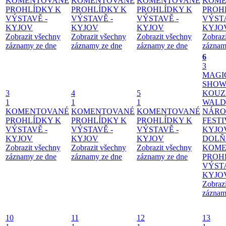
KOMENTOVANÉ
KOMENTOVANÉ
KOMENTOVANÉ
KOME
PROHLÍDKY K
PROHLÍDKY K
PROHLÍDKY K
PROH
VÝSTAVĚ -
VÝSTAVĚ -
VÝSTAVĚ -
VÝSTA
KYJOV
KYJOV
KYJOV
KYJO
Zobrazit všechny
Zobrazit všechny
Zobrazit všechny
Zobraz
záznamy ze dne
záznamy ze dne
záznamy ze dne
záznam
6
3
MAGI
SHOW
3
4
5
KOUZ
1
1
1
WALD
KOMENTOVANÉ
KOMENTOVANÉ
KOMENTOVANÉ
NÁRO
PROHLÍDKY K
PROHLÍDKY K
PROHLÍDKY K
FESTI
VÝSTAVĚ -
VÝSTAVĚ -
VÝSTAVĚ -
KYJO
KYJOV
KYJOV
KYJOV
DOLŇ
Zobrazit všechny
Zobrazit všechny
Zobrazit všechny
KOME
záznamy ze dne
záznamy ze dne
záznamy ze dne
PROH
VÝSTA
KYJO
Zobraz
záznam
10
11
12
13