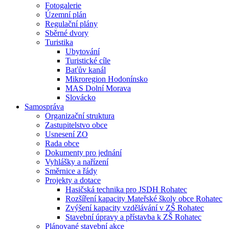
Fotogalerie
Územní plán
Regulační plány
Sběrné dvory
Turistika
Ubytování
Turistické cíle
Baťův kanál
Mikroregion Hodonínsko
MAS Dolní Morava
Slovácko
Samospráva
Organizační struktura
Zastupitelstvo obce
Usnesení ZO
Rada obce
Dokumenty pro jednání
Vyhlášky a nařízení
Směrnice a řády
Projekty a dotace
Hasičská technika pro JSDH Rohatec
Rozšíření kapacity Mateřské školy obce Rohatec
Zvýšení kapacity vzdělávání v ZŠ Rohatec
Stavební úpravy a přístavba k ZŠ Rohatec
Plánované stavební akce