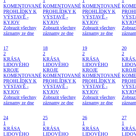
1
1
1
1
KOMENTOVANÉ
KOMENTOVANÉ
KOMENTOVANÉ
KOME
PROHLÍDKY K
PROHLÍDKY K
PROHLÍDKY K
PROH
VÝSTAVĚ -
VÝSTAVĚ -
VÝSTAVĚ -
VÝSTA
KYJOV
KYJOV
KYJOV
KYJO
Zobrazit všechny
Zobrazit všechny
Zobrazit všechny
Zobraz
záznamy ze dne
záznamy ze dne
záznamy ze dne
záznam
17
18
19
20
2
2
2
2
KRÁSA
KRÁSA
KRÁSA
KRÁS
LIDOVÉHO
LIDOVÉHO
LIDOVÉHO
LIDO
KROJE
KROJE
KROJE
KROJ
KOMENTOVANÉ
KOMENTOVANÉ
KOMENTOVANÉ
KOME
PROHLÍDKY K
PROHLÍDKY K
PROHLÍDKY K
PROH
VÝSTAVĚ -
VÝSTAVĚ -
VÝSTAVĚ -
VÝSTA
KYJOV
KYJOV
KYJOV
KYJO
Zobrazit všechny
Zobrazit všechny
Zobrazit všechny
Zobraz
záznamy ze dne
záznamy ze dne
záznamy ze dne
záznam
24
25
26
27
1
1
1
1
KRÁSA
KRÁSA
KRÁSA
KRÁS
LIDOVÉHO
LIDOVÉHO
LIDOVÉHO
LIDO