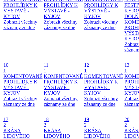
PROHLÍDKY K
PROHLÍDKY K
PROHLÍDKY K
FESTI
VÝSTAVĚ -
VÝSTAVĚ -
VÝSTAVĚ -
KYJO
KYJOV
KYJOV
KYJOV
DOLŇ
Zobrazit všechny
Zobrazit všechny
Zobrazit všechny
KOME
záznamy ze dne
záznamy ze dne
záznamy ze dne
PROH
VÝSTA
KYJO
Zobraz
záznam
10
11
12
13
1
1
1
1
KOMENTOVANÉ
KOMENTOVANÉ
KOMENTOVANÉ
KOME
PROHLÍDKY K
PROHLÍDKY K
PROHLÍDKY K
PROH
VÝSTAVĚ -
VÝSTAVĚ -
VÝSTAVĚ -
VÝSTA
KYJOV
KYJOV
KYJOV
KYJO
Zobrazit všechny
Zobrazit všechny
Zobrazit všechny
Zobraz
záznamy ze dne
záznamy ze dne
záznamy ze dne
záznam
17
18
19
20
2
2
2
2
KRÁSA
KRÁSA
KRÁSA
KRÁS
LIDOVÉHO
LIDOVÉHO
LIDOVÉHO
LIDO