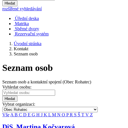
Hledat
rozšířené vyhledávání
Úřední deska
Matrika
Sběrné dvory
Rezervační systém
Úvodní stránka
Kontakt
Seznam osob
Seznam osob
Seznam osob a kontaktní spojení (Obec Rohatec)
Vyhledat osobu:
Hledat
Vybrat organizaci:
Vše
A
B
C
D
E
G
H
J
K
L
M
N
O
P
R
S
Š
T
V
Z
DiS. Martina Kočvarová