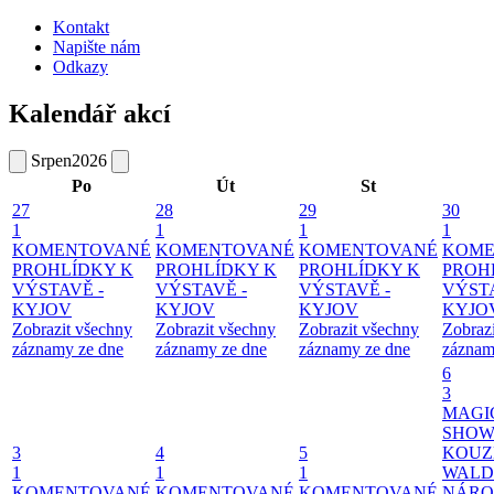
Kontakt
Napište nám
Odkazy
Kalendář akcí
Srpen
2026
Po
Út
St
27
28
29
30
1
1
1
1
KOMENTOVANÉ
KOMENTOVANÉ
KOMENTOVANÉ
KOME
PROHLÍDKY K
PROHLÍDKY K
PROHLÍDKY K
PROH
VÝSTAVĚ -
VÝSTAVĚ -
VÝSTAVĚ -
VÝSTA
KYJOV
KYJOV
KYJOV
KYJO
Zobrazit všechny
Zobrazit všechny
Zobrazit všechny
Zobraz
záznamy ze dne
záznamy ze dne
záznamy ze dne
záznam
6
3
MAGI
SHOW
3
4
5
KOUZ
1
1
1
WALD
KOMENTOVANÉ
KOMENTOVANÉ
KOMENTOVANÉ
NÁRO