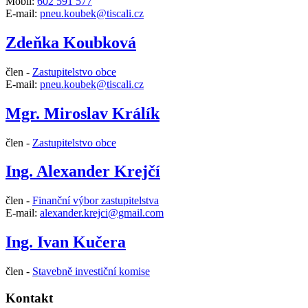
Mobil:
602 591 577
E-mail:
pneu.koubek@tiscali.cz
Zdeňka Koubková
člen -
Zastupitelstvo obce
E-mail:
pneu.koubek@tiscali.cz
Mgr. Miroslav Králík
člen -
Zastupitelstvo obce
Ing. Alexander Krejčí
člen -
Finanční výbor zastupitelstva
E-mail:
alexander.krejci@gmail.com
Ing. Ivan Kučera
člen -
Stavebně investiční komise
Kontakt