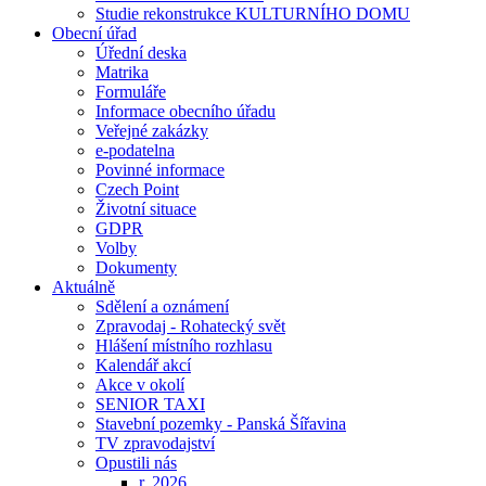
Studie rekonstrukce KULTURNÍHO DOMU
Obecní úřad
Úřední deska
Matrika
Formuláře
Informace obecního úřadu
Veřejné zakázky
e-podatelna
Povinné informace
Czech Point
Životní situace
GDPR
Volby
Dokumenty
Aktuálně
Sdělení a oznámení
Zpravodaj - Rohatecký svět
Hlášení místního rozhlasu
Kalendář akcí
Akce v okolí
SENIOR TAXI
Stavební pozemky - Panská Šířavina
TV zpravodajství
Opustili nás
r. 2026