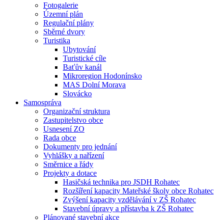
Fotogalerie
Územní plán
Regulační plány
Sběrné dvory
Turistika
Ubytování
Turistické cíle
Baťův kanál
Mikroregion Hodonínsko
MAS Dolní Morava
Slovácko
Samospráva
Organizační struktura
Zastupitelstvo obce
Usnesení ZO
Rada obce
Dokumenty pro jednání
Vyhlášky a nařízení
Směrnice a řády
Projekty a dotace
Hasičská technika pro JSDH Rohatec
Rozšíření kapacity Mateřské školy obce Rohatec
Zvýšení kapacity vzdělávání v ZŠ Rohatec
Stavební úpravy a přístavba k ZŠ Rohatec
Plánované stavební akce