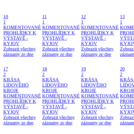
10
11
12
13
1
1
1
1
KOMENTOVANÉ
KOMENTOVANÉ
KOMENTOVANÉ
KOME
PROHLÍDKY K
PROHLÍDKY K
PROHLÍDKY K
PROH
VÝSTAVĚ -
VÝSTAVĚ -
VÝSTAVĚ -
VÝSTA
KYJOV
KYJOV
KYJOV
KYJO
Zobrazit všechny
Zobrazit všechny
Zobrazit všechny
Zobraz
záznamy ze dne
záznamy ze dne
záznamy ze dne
záznam
17
18
19
20
2
2
2
2
KRÁSA
KRÁSA
KRÁSA
KRÁS
LIDOVÉHO
LIDOVÉHO
LIDOVÉHO
LIDO
KROJE
KROJE
KROJE
KROJ
KOMENTOVANÉ
KOMENTOVANÉ
KOMENTOVANÉ
KOME
PROHLÍDKY K
PROHLÍDKY K
PROHLÍDKY K
PROH
VÝSTAVĚ -
VÝSTAVĚ -
VÝSTAVĚ -
VÝSTA
KYJOV
KYJOV
KYJOV
KYJO
Zobrazit všechny
Zobrazit všechny
Zobrazit všechny
Zobraz
záznamy ze dne
záznamy ze dne
záznamy ze dne
záznam