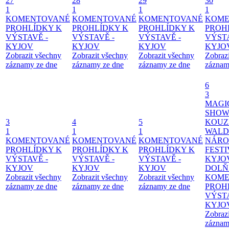
27
28
29
30
1
1
1
1
KOMENTOVANÉ
KOMENTOVANÉ
KOMENTOVANÉ
KOME
PROHLÍDKY K
PROHLÍDKY K
PROHLÍDKY K
PROH
VÝSTAVĚ -
VÝSTAVĚ -
VÝSTAVĚ -
VÝSTA
KYJOV
KYJOV
KYJOV
KYJO
Zobrazit všechny
Zobrazit všechny
Zobrazit všechny
Zobraz
záznamy ze dne
záznamy ze dne
záznamy ze dne
záznam
6
3
MAGI
SHOW
3
4
5
KOUZ
1
1
1
WALD
KOMENTOVANÉ
KOMENTOVANÉ
KOMENTOVANÉ
NÁRO
PROHLÍDKY K
PROHLÍDKY K
PROHLÍDKY K
FESTI
VÝSTAVĚ -
VÝSTAVĚ -
VÝSTAVĚ -
KYJO
KYJOV
KYJOV
KYJOV
DOLŇ
Zobrazit všechny
Zobrazit všechny
Zobrazit všechny
KOME
záznamy ze dne
záznamy ze dne
záznamy ze dne
PROH
VÝSTA
KYJO
Zobraz
záznam