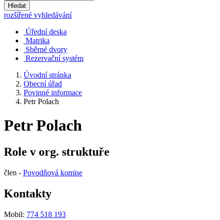
Hledat
rozšířené vyhledávání
Úřední deska
Matrika
Sběrné dvory
Rezervační systém
Úvodní stránka
Obecní úřad
Povinné informace
Petr Polach
Petr Polach
Role v org. struktuře
člen -
Povodňová komise
Kontakty
Mobil:
774 518 193