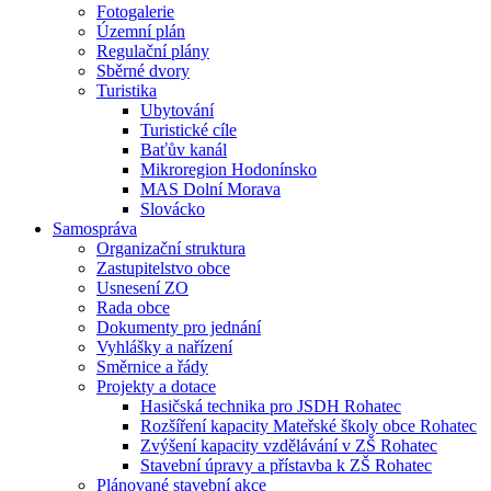
Fotogalerie
Územní plán
Regulační plány
Sběrné dvory
Turistika
Ubytování
Turistické cíle
Baťův kanál
Mikroregion Hodonínsko
MAS Dolní Morava
Slovácko
Samospráva
Organizační struktura
Zastupitelstvo obce
Usnesení ZO
Rada obce
Dokumenty pro jednání
Vyhlášky a nařízení
Směrnice a řády
Projekty a dotace
Hasičská technika pro JSDH Rohatec
Rozšíření kapacity Mateřské školy obce Rohatec
Zvýšení kapacity vzdělávání v ZŠ Rohatec
Stavební úpravy a přístavba k ZŠ Rohatec
Plánované stavební akce