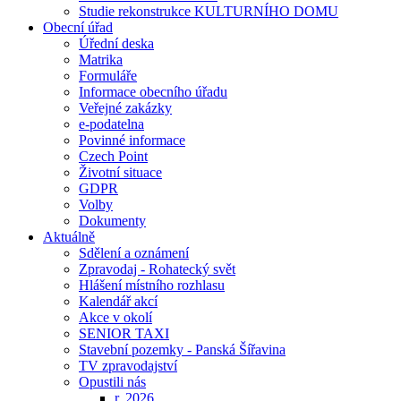
Studie rekonstrukce KULTURNÍHO DOMU
Obecní úřad
Úřední deska
Matrika
Formuláře
Informace obecního úřadu
Veřejné zakázky
e-podatelna
Povinné informace
Czech Point
Životní situace
GDPR
Volby
Dokumenty
Aktuálně
Sdělení a oznámení
Zpravodaj - Rohatecký svět
Hlášení místního rozhlasu
Kalendář akcí
Akce v okolí
SENIOR TAXI
Stavební pozemky - Panská Šířavina
TV zpravodajství
Opustili nás
r. 2026