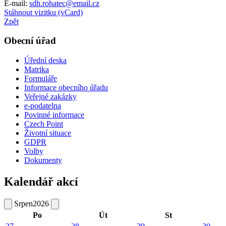
E-mail:
sdh.rohatec@email.cz
Stáhnout vizitku (vCard)
Zpět
Obecní úřad
Úřední deska
Matrika
Formuláře
Informace obecního úřadu
Veřejné zakázky
e-podatelna
Povinné informace
Czech Point
Životní situace
GDPR
Volby
Dokumenty
Kalendář akcí
Srpen
2026
Po
Út
St