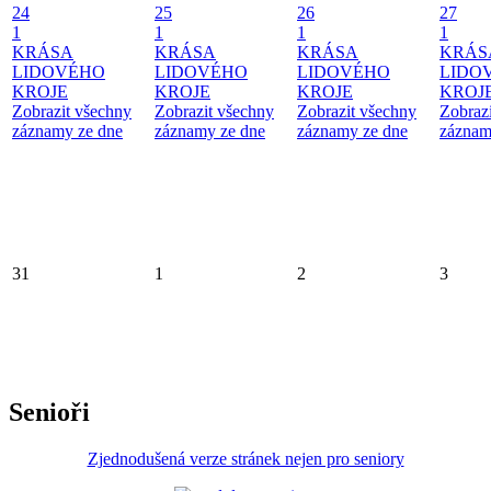
24
25
26
27
1
1
1
1
KRÁSA
KRÁSA
KRÁSA
KRÁS
LIDOVÉHO
LIDOVÉHO
LIDOVÉHO
LIDO
KROJE
KROJE
KROJE
KROJ
Zobrazit všechny
Zobrazit všechny
Zobrazit všechny
Zobraz
záznamy ze dne
záznamy ze dne
záznamy ze dne
záznam
31
1
2
3
Senioři
Zjednodušená verze stránek nejen pro seniory