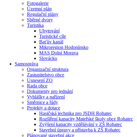
Fotogalerie
Územní plán
Regulační plány
Sběrné dvory
Turistika
Ubytování
Turistické cíle
Baťův kanál
Mikroregion Hodonínsko
MAS Dolní Morava
Slovácko
Samospráva
Organizační struktura
Zastupitelstvo obce
Usnesení ZO
Rada obce
Dokumenty pro jednání
Vyhlášky a nařízení
Směrnice a řády
Projekty a dotace
Hasičská technika pro JSDH Rohatec
Rozšíření kapacity Mateřské školy obce Rohatec
Zvýšení kapacity vzdělávání v ZŠ Rohatec
Stavební úpravy a přístavba k ZŠ Rohatec
Plánované stavební akce