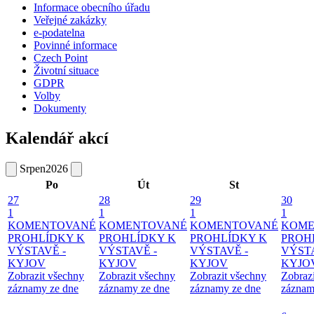
Informace obecního úřadu
Veřejné zakázky
e-podatelna
Povinné informace
Czech Point
Životní situace
GDPR
Volby
Dokumenty
Kalendář akcí
Srpen
2026
Po
Út
St
27
28
29
30
1
1
1
1
KOMENTOVANÉ
KOMENTOVANÉ
KOMENTOVANÉ
KOME
PROHLÍDKY K
PROHLÍDKY K
PROHLÍDKY K
PROH
VÝSTAVĚ -
VÝSTAVĚ -
VÝSTAVĚ -
VÝSTA
KYJOV
KYJOV
KYJOV
KYJO
Zobrazit všechny
Zobrazit všechny
Zobrazit všechny
Zobraz
záznamy ze dne
záznamy ze dne
záznamy ze dne
záznam