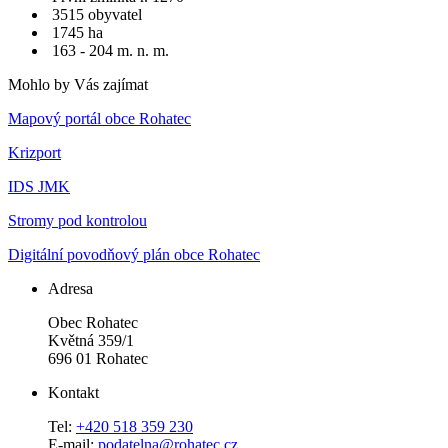
3515 obyvatel
1745 ha
163 - 204 m. n. m.
Mohlo by Vás zajímat
Mapový portál obce Rohatec
Krizport
IDS JMK
Stromy pod kontrolou
Digitální povodňový plán obce Rohatec
Adresa
Obec Rohatec
Květná 359/1
696 01 Rohatec
Kontakt
Tel:
+420 518 359 230
E-mail:
podatelna@rohatec.cz