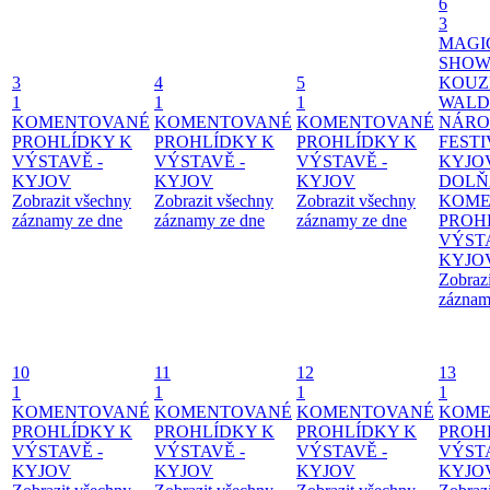
6
3
MAGI
SHOW
3
4
5
KOUZ
1
1
1
WALD
KOMENTOVANÉ
KOMENTOVANÉ
KOMENTOVANÉ
NÁRO
PROHLÍDKY K
PROHLÍDKY K
PROHLÍDKY K
FESTI
VÝSTAVĚ -
VÝSTAVĚ -
VÝSTAVĚ -
KYJO
KYJOV
KYJOV
KYJOV
DOLŇ
Zobrazit všechny
Zobrazit všechny
Zobrazit všechny
KOME
záznamy ze dne
záznamy ze dne
záznamy ze dne
PROH
VÝSTA
KYJO
Zobraz
záznam
10
11
12
13
1
1
1
1
KOMENTOVANÉ
KOMENTOVANÉ
KOMENTOVANÉ
KOME
PROHLÍDKY K
PROHLÍDKY K
PROHLÍDKY K
PROH
VÝSTAVĚ -
VÝSTAVĚ -
VÝSTAVĚ -
VÝSTA
KYJOV
KYJOV
KYJOV
KYJO