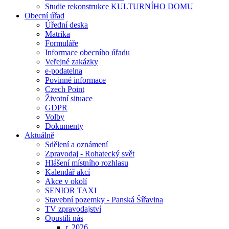
Studie rekonstrukce KULTURNÍHO DOMU
Obecní úřad
Úřední deska
Matrika
Formuláře
Informace obecního úřadu
Veřejné zakázky
e-podatelna
Povinné informace
Czech Point
Životní situace
GDPR
Volby
Dokumenty
Aktuálně
Sdělení a oznámení
Zpravodaj - Rohatecký svět
Hlášení místního rozhlasu
Kalendář akcí
Akce v okolí
SENIOR TAXI
Stavební pozemky - Panská Šířavina
TV zpravodajství
Opustili nás
r. 2026