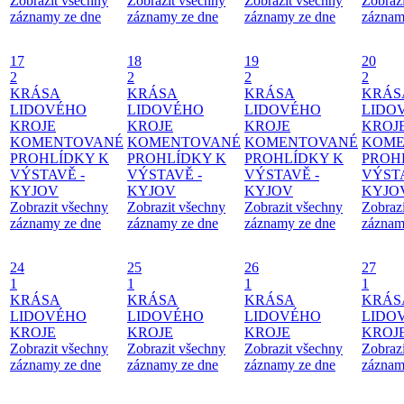
Zobrazit všechny
Zobrazit všechny
Zobrazit všechny
Zobraz
záznamy ze dne
záznamy ze dne
záznamy ze dne
záznam
17
18
19
20
2
2
2
2
KRÁSA
KRÁSA
KRÁSA
KRÁS
LIDOVÉHO
LIDOVÉHO
LIDOVÉHO
LIDO
KROJE
KROJE
KROJE
KROJ
KOMENTOVANÉ
KOMENTOVANÉ
KOMENTOVANÉ
KOME
PROHLÍDKY K
PROHLÍDKY K
PROHLÍDKY K
PROH
VÝSTAVĚ -
VÝSTAVĚ -
VÝSTAVĚ -
VÝSTA
KYJOV
KYJOV
KYJOV
KYJO
Zobrazit všechny
Zobrazit všechny
Zobrazit všechny
Zobraz
záznamy ze dne
záznamy ze dne
záznamy ze dne
záznam
24
25
26
27
1
1
1
1
KRÁSA
KRÁSA
KRÁSA
KRÁS
LIDOVÉHO
LIDOVÉHO
LIDOVÉHO
LIDO
KROJE
KROJE
KROJE
KROJ
Zobrazit všechny
Zobrazit všechny
Zobrazit všechny
Zobraz
záznamy ze dne
záznamy ze dne
záznamy ze dne
záznam