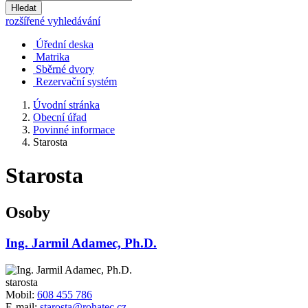
Hledat
rozšířené vyhledávání
Úřední deska
Matrika
Sběrné dvory
Rezervační systém
Úvodní stránka
Obecní úřad
Povinné informace
Starosta
Starosta
Osoby
Ing. Jarmil Adamec, Ph.D.
starosta
Mobil:
608 455 786
E-mail:
starosta@rohatec.cz