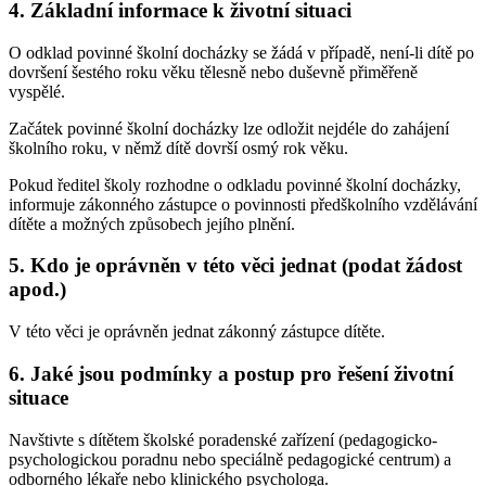
4. Základní informace k životní situaci
O odklad povinné školní docházky se žádá v případě, není-li dítě po
dovršení šestého roku věku tělesně nebo duševně přiměřeně
vyspělé.
Začátek povinné školní docházky lze odložit nejdéle do zahájení
školního roku, v němž dítě dovrší osmý rok věku.
Pokud ředitel školy rozhodne o odkladu povinné školní docházky,
informuje zákonného zástupce o povinnosti předškolního vzdělávání
dítěte a možných způsobech jejího plnění.
5. Kdo je oprávněn v této věci jednat (podat žádost
apod.)
V této věci je oprávněn jednat zákonný zástupce dítěte.
6. Jaké jsou podmínky a postup pro řešení životní
situace
Navštivte s dítětem školské poradenské zařízení (pedagogicko-
psychologickou poradnu nebo speciálně pedagogické centrum) a
odborného lékaře nebo klinického psychologa.