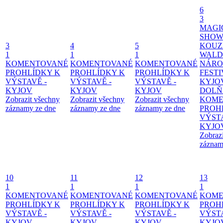
6
3
MAGI
SHOW
3
4
5
KOUZ
1
1
1
WALD
KOMENTOVANÉ
KOMENTOVANÉ
KOMENTOVANÉ
NÁRO
PROHLÍDKY K
PROHLÍDKY K
PROHLÍDKY K
FESTI
VÝSTAVĚ -
VÝSTAVĚ -
VÝSTAVĚ -
KYJO
KYJOV
KYJOV
KYJOV
DOLŇ
Zobrazit všechny
Zobrazit všechny
Zobrazit všechny
KOME
záznamy ze dne
záznamy ze dne
záznamy ze dne
PROH
VÝSTA
KYJO
Zobraz
záznam
10
11
12
13
1
1
1
1
KOMENTOVANÉ
KOMENTOVANÉ
KOMENTOVANÉ
KOME
PROHLÍDKY K
PROHLÍDKY K
PROHLÍDKY K
PROH
VÝSTAVĚ -
VÝSTAVĚ -
VÝSTAVĚ -
VÝSTA
KYJOV
KYJOV
KYJOV
KYJO