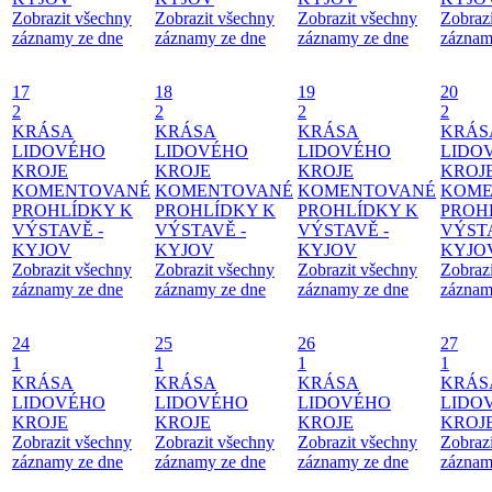
Zobrazit všechny
Zobrazit všechny
Zobrazit všechny
Zobraz
záznamy ze dne
záznamy ze dne
záznamy ze dne
záznam
17
18
19
20
2
2
2
2
KRÁSA
KRÁSA
KRÁSA
KRÁS
LIDOVÉHO
LIDOVÉHO
LIDOVÉHO
LIDO
KROJE
KROJE
KROJE
KROJ
KOMENTOVANÉ
KOMENTOVANÉ
KOMENTOVANÉ
KOME
PROHLÍDKY K
PROHLÍDKY K
PROHLÍDKY K
PROH
VÝSTAVĚ -
VÝSTAVĚ -
VÝSTAVĚ -
VÝSTA
KYJOV
KYJOV
KYJOV
KYJO
Zobrazit všechny
Zobrazit všechny
Zobrazit všechny
Zobraz
záznamy ze dne
záznamy ze dne
záznamy ze dne
záznam
24
25
26
27
1
1
1
1
KRÁSA
KRÁSA
KRÁSA
KRÁS
LIDOVÉHO
LIDOVÉHO
LIDOVÉHO
LIDO
KROJE
KROJE
KROJE
KROJ
Zobrazit všechny
Zobrazit všechny
Zobrazit všechny
Zobraz
záznamy ze dne
záznamy ze dne
záznamy ze dne
záznam