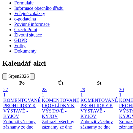
Formuláře
Informace obecního úřadu
Veřejné zakázky
e-podatelna
Povinné informace
Czech Point
Životní situace
GDPR
Volby
Dokumenty
Kalendář akcí
Srpen
2026
Po
Út
St
27
28
29
30
1
1
1
1
KOMENTOVANÉ
KOMENTOVANÉ
KOMENTOVANÉ
KOME
PROHLÍDKY K
PROHLÍDKY K
PROHLÍDKY K
PROH
VÝSTAVĚ -
VÝSTAVĚ -
VÝSTAVĚ -
VÝSTA
KYJOV
KYJOV
KYJOV
KYJO
Zobrazit všechny
Zobrazit všechny
Zobrazit všechny
Zobraz
záznamy ze dne
záznamy ze dne
záznamy ze dne
záznam