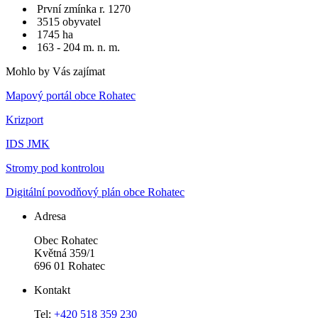
První zmínka r. 1270
3515 obyvatel
1745 ha
163 - 204 m. n. m.
Mohlo by Vás zajímat
Mapový portál obce Rohatec
Krizport
IDS JMK
Stromy pod kontrolou
Digitální povodňový plán obce Rohatec
Adresa
Obec Rohatec
Květná 359/1
696 01 Rohatec
Kontakt
Tel:
+420 518 359 230