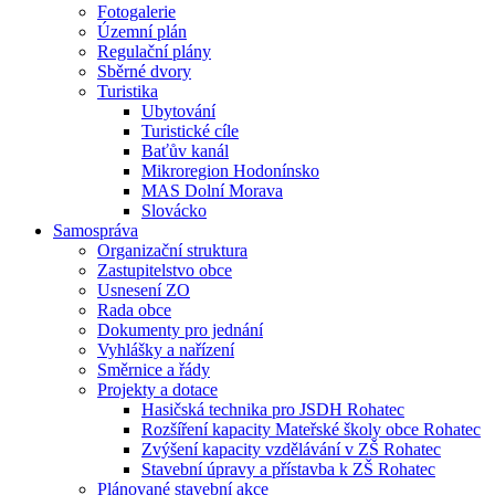
Fotogalerie
Územní plán
Regulační plány
Sběrné dvory
Turistika
Ubytování
Turistické cíle
Baťův kanál
Mikroregion Hodonínsko
MAS Dolní Morava
Slovácko
Samospráva
Organizační struktura
Zastupitelstvo obce
Usnesení ZO
Rada obce
Dokumenty pro jednání
Vyhlášky a nařízení
Směrnice a řády
Projekty a dotace
Hasičská technika pro JSDH Rohatec
Rozšíření kapacity Mateřské školy obce Rohatec
Zvýšení kapacity vzdělávání v ZŠ Rohatec
Stavební úpravy a přístavba k ZŠ Rohatec
Plánované stavební akce