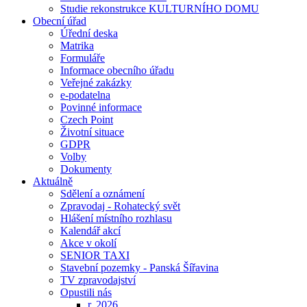
Studie rekonstrukce KULTURNÍHO DOMU
Obecní úřad
Úřední deska
Matrika
Formuláře
Informace obecního úřadu
Veřejné zakázky
e-podatelna
Povinné informace
Czech Point
Životní situace
GDPR
Volby
Dokumenty
Aktuálně
Sdělení a oznámení
Zpravodaj - Rohatecký svět
Hlášení místního rozhlasu
Kalendář akcí
Akce v okolí
SENIOR TAXI
Stavební pozemky - Panská Šířavina
TV zpravodajství
Opustili nás
r. 2026