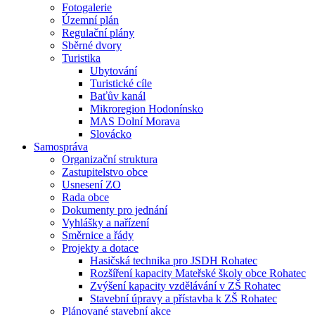
Fotogalerie
Územní plán
Regulační plány
Sběrné dvory
Turistika
Ubytování
Turistické cíle
Baťův kanál
Mikroregion Hodonínsko
MAS Dolní Morava
Slovácko
Samospráva
Organizační struktura
Zastupitelstvo obce
Usnesení ZO
Rada obce
Dokumenty pro jednání
Vyhlášky a nařízení
Směrnice a řády
Projekty a dotace
Hasičská technika pro JSDH Rohatec
Rozšíření kapacity Mateřské školy obce Rohatec
Zvýšení kapacity vzdělávání v ZŠ Rohatec
Stavební úpravy a přístavba k ZŠ Rohatec
Plánované stavební akce