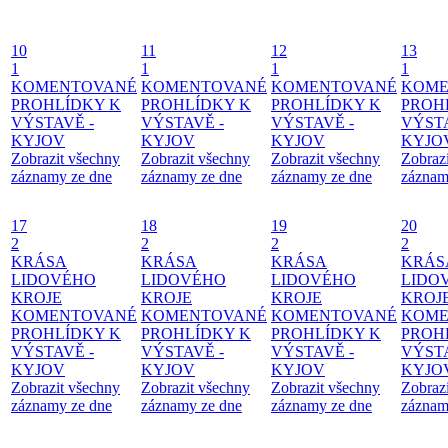
10
11
12
13
1
1
1
1
KOMENTOVANÉ
KOMENTOVANÉ
KOMENTOVANÉ
KOME
PROHLÍDKY K
PROHLÍDKY K
PROHLÍDKY K
PROH
VÝSTAVĚ -
VÝSTAVĚ -
VÝSTAVĚ -
VÝSTA
KYJOV
KYJOV
KYJOV
KYJO
Zobrazit všechny
Zobrazit všechny
Zobrazit všechny
Zobraz
záznamy ze dne
záznamy ze dne
záznamy ze dne
záznam
17
18
19
20
2
2
2
2
KRÁSA
KRÁSA
KRÁSA
KRÁS
LIDOVÉHO
LIDOVÉHO
LIDOVÉHO
LIDO
KROJE
KROJE
KROJE
KROJ
KOMENTOVANÉ
KOMENTOVANÉ
KOMENTOVANÉ
KOME
PROHLÍDKY K
PROHLÍDKY K
PROHLÍDKY K
PROH
VÝSTAVĚ -
VÝSTAVĚ -
VÝSTAVĚ -
VÝSTA
KYJOV
KYJOV
KYJOV
KYJO
Zobrazit všechny
Zobrazit všechny
Zobrazit všechny
Zobraz
záznamy ze dne
záznamy ze dne
záznamy ze dne
záznam