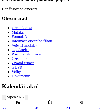
Bez časového omezení.
Obecní úřad
Úřední deska
Matrika
Formuláře
Informace obecního úřadu
Veřejné zakázky
e-podatelna
Povinné informace
Czech Point
Životní situace
GDPR
Volby
Dokumenty
Kalendář akcí
Srpen
2026
Po
Út
St
27
28
29
30