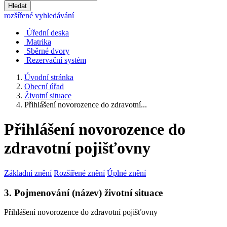
Hledat
rozšířené vyhledávání
Úřední deska
Matrika
Sběrné dvory
Rezervační systém
Úvodní stránka
Obecní úřad
Životní situace
Přihlášení novorozence do zdravotní...
Přihlášení novorozence do
zdravotní pojišťovny
Základní znění
Rozšířené znění
Úplné znění
3. Pojmenování (název) životní situace
Přihlášení novorozence do zdravotní pojišťovny