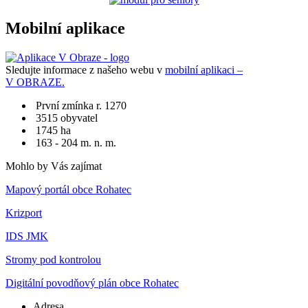
Mobilní aplikace
Sledujte informace z našeho webu v
mobilní aplikaci –
V OBRAZE.
První zmínka r. 1270
3515 obyvatel
1745 ha
163 - 204 m. n. m.
Mohlo by Vás zajímat
Mapový portál obce Rohatec
Krizport
IDS JMK
Stromy pod kontrolou
Digitální povodňový plán obce Rohatec
Adresa