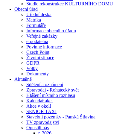
Studie rekonstrukce KULTURNÍHO DOMU
Obecní úřad
Úřední deska
Matrika
Formuláře
Informace obecního úřadu
Veřejné zakázky
e-podatelna
Povinné informace
Czech Point
Životní situace
GDPR
Volby
Dokumenty
Aktuálně
Sdělení a oznámení
Zpravodaj - Rohatecký svět
Hlášení místního rozhlasu
Kalendář akcí
Akce v okolí
SENIOR TAXI
Stavební pozemky - Panská Šířavina
TV zpravodajství
Opustili nás
r. 2026