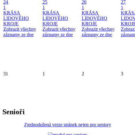
24
25
26
27
1
1
1
1
KRÁSA
KRÁSA
KRÁSA
KRÁS
LIDOVÉHO
LIDOVÉHO
LIDOVÉHO
LIDO
KROJE
KROJE
KROJE
KROJ
Zobrazit všechny
Zobrazit všechny
Zobrazit všechny
Zobraz
záznamy ze dne
záznamy ze dne
záznamy ze dne
záznam
31
1
2
3
Senioři
Zjednodušená verze stránek nejen pro seniory