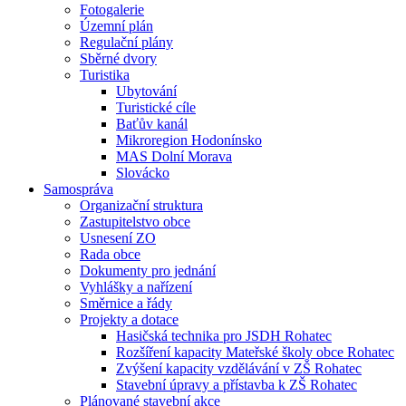
Fotogalerie
Územní plán
Regulační plány
Sběrné dvory
Turistika
Ubytování
Turistické cíle
Baťův kanál
Mikroregion Hodonínsko
MAS Dolní Morava
Slovácko
Samospráva
Organizační struktura
Zastupitelstvo obce
Usnesení ZO
Rada obce
Dokumenty pro jednání
Vyhlášky a nařízení
Směrnice a řády
Projekty a dotace
Hasičská technika pro JSDH Rohatec
Rozšíření kapacity Mateřské školy obce Rohatec
Zvýšení kapacity vzdělávání v ZŠ Rohatec
Stavební úpravy a přístavba k ZŠ Rohatec
Plánované stavební akce