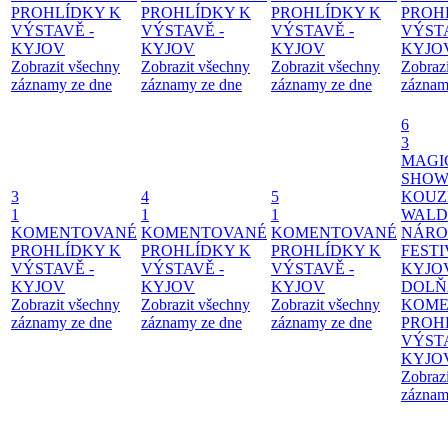
PROHLÍDKY K
PROHLÍDKY K
PROHLÍDKY K
PROH
VÝSTAVĚ -
VÝSTAVĚ -
VÝSTAVĚ -
VÝSTA
KYJOV
KYJOV
KYJOV
KYJO
Zobrazit všechny
Zobrazit všechny
Zobrazit všechny
Zobraz
záznamy ze dne
záznamy ze dne
záznamy ze dne
záznam
6
3
MAGI
SHOW
3
4
5
KOUZ
1
1
1
WALD
KOMENTOVANÉ
KOMENTOVANÉ
KOMENTOVANÉ
NÁRO
PROHLÍDKY K
PROHLÍDKY K
PROHLÍDKY K
FESTI
VÝSTAVĚ -
VÝSTAVĚ -
VÝSTAVĚ -
KYJO
KYJOV
KYJOV
KYJOV
DOLŇ
Zobrazit všechny
Zobrazit všechny
Zobrazit všechny
KOME
záznamy ze dne
záznamy ze dne
záznamy ze dne
PROH
VÝSTA
KYJO
Zobraz
záznam