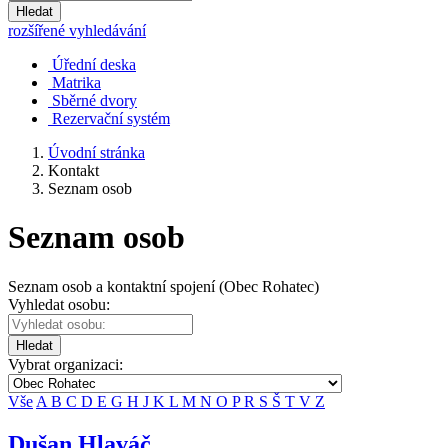
Hledat
rozšířené vyhledávání
Úřední deska
Matrika
Sběrné dvory
Rezervační systém
Úvodní stránka
Kontakt
Seznam osob
Seznam osob
Seznam osob a kontaktní spojení (Obec Rohatec)
Vyhledat osobu:
Hledat
Vybrat organizaci:
Vše
A
B
C
D
E
G
H
J
K
L
M
N
O
P
R
S
Š
T
V
Z
Dušan Hlaváč