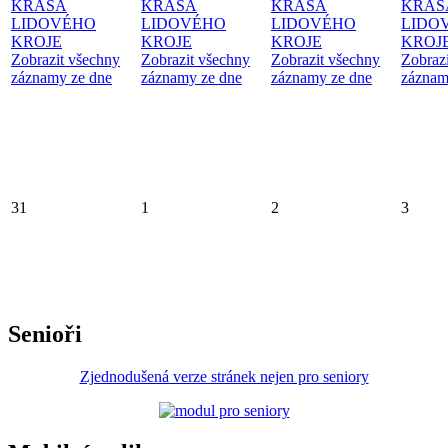
KRÁSA
KRÁSA
KRÁSA
KRÁS
LIDOVÉHO
LIDOVÉHO
LIDOVÉHO
LIDO
KROJE
KROJE
KROJE
KROJ
Zobrazit všechny
Zobrazit všechny
Zobrazit všechny
Zobraz
záznamy ze dne
záznamy ze dne
záznamy ze dne
záznam
31
1
2
3
Senioři
Zjednodušená verze stránek nejen pro seniory