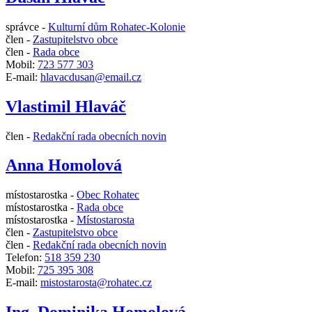
správce -
Kulturní dům Rohatec-Kolonie
člen -
Zastupitelstvo obce
člen -
Rada obce
Mobil:
723 577 303
E-mail:
hlavacdusan@email.cz
Vlastimil Hlaváč
člen -
Redakční rada obecních novin
Anna Homolová
místostarostka -
Obec Rohatec
místostarostka -
Rada obce
místostarostka -
Místostarosta
člen -
Zastupitelstvo obce
člen -
Redakční rada obecních novin
Telefon:
518 359 230
Mobil:
725 395 308
E-mail:
mistostarosta@rohatec.cz