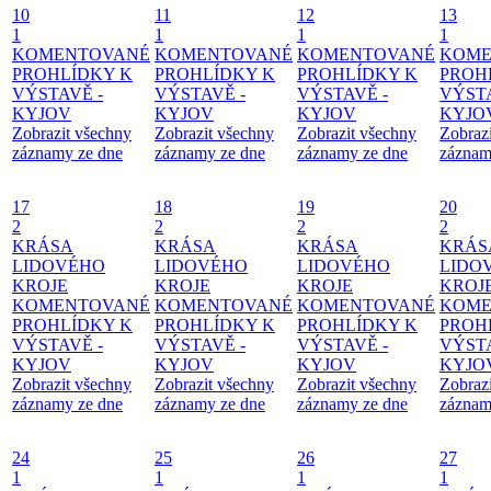
10
11
12
13
1
1
1
1
KOMENTOVANÉ
KOMENTOVANÉ
KOMENTOVANÉ
KOME
PROHLÍDKY K
PROHLÍDKY K
PROHLÍDKY K
PROH
VÝSTAVĚ -
VÝSTAVĚ -
VÝSTAVĚ -
VÝSTA
KYJOV
KYJOV
KYJOV
KYJO
Zobrazit všechny
Zobrazit všechny
Zobrazit všechny
Zobraz
záznamy ze dne
záznamy ze dne
záznamy ze dne
záznam
17
18
19
20
2
2
2
2
KRÁSA
KRÁSA
KRÁSA
KRÁS
LIDOVÉHO
LIDOVÉHO
LIDOVÉHO
LIDO
KROJE
KROJE
KROJE
KROJ
KOMENTOVANÉ
KOMENTOVANÉ
KOMENTOVANÉ
KOME
PROHLÍDKY K
PROHLÍDKY K
PROHLÍDKY K
PROH
VÝSTAVĚ -
VÝSTAVĚ -
VÝSTAVĚ -
VÝSTA
KYJOV
KYJOV
KYJOV
KYJO
Zobrazit všechny
Zobrazit všechny
Zobrazit všechny
Zobraz
záznamy ze dne
záznamy ze dne
záznamy ze dne
záznam
24
25
26
27
1
1
1
1