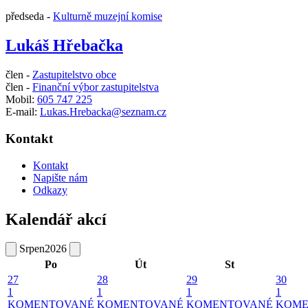
předseda -
Kulturně muzejní komise
Lukáš Hřebačka
člen -
Zastupitelstvo obce
člen -
Finanční výbor zastupitelstva
Mobil:
605 747 225
E-mail:
Lukas.Hrebacka@seznam.cz
Kontakt
Kontakt
Napište nám
Odkazy
Kalendář akcí
Srpen
2026
Po
Út
St
27
28
29
30
1
1
1
1
KOMENTOVANÉ
KOMENTOVANÉ
KOMENTOVANÉ
KOME