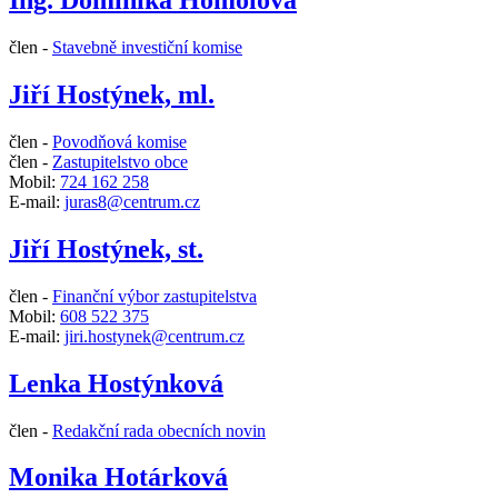
Ing. Dominika Homolová
člen -
Stavebně investiční komise
Jiří Hostýnek, ml.
člen -
Povodňová komise
člen -
Zastupitelstvo obce
Mobil:
724 162 258
E-mail:
juras8@centrum.cz
Jiří Hostýnek, st.
člen -
Finanční výbor zastupitelstva
Mobil:
608 522 375
E-mail:
jiri.hostynek@centrum.cz
Lenka Hostýnková
člen -
Redakční rada obecních novin
Monika Hotárková