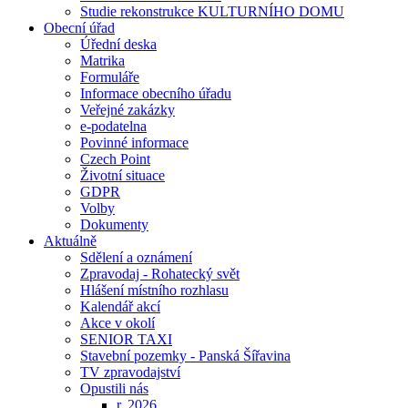
Studie rekonstrukce KULTURNÍHO DOMU
Obecní úřad
Úřední deska
Matrika
Formuláře
Informace obecního úřadu
Veřejné zakázky
e-podatelna
Povinné informace
Czech Point
Životní situace
GDPR
Volby
Dokumenty
Aktuálně
Sdělení a oznámení
Zpravodaj - Rohatecký svět
Hlášení místního rozhlasu
Kalendář akcí
Akce v okolí
SENIOR TAXI
Stavební pozemky - Panská Šířavina
TV zpravodajství
Opustili nás
r. 2026